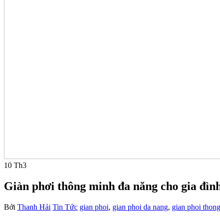
10
Th3
Giàn phơi thông minh đa năng cho gia đìn
Bởi
Thanh Hải
Tin Tức
gian phoi
,
gian phoi da nang
,
gian phoi thon