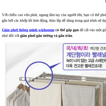
Với chiều cao vừa phải, ngang tầm tay của người lớn, bạn có thể ph
ơ
gắn bới các khớp lối linh động, tháo lắp dễ dàng trong quá trình sử d
Giàn phơi thông minh wizhoome
có thể gấp gọn
để cất vào một gó
như đối với
giàn phơi
gắn tường và gắn trần
.