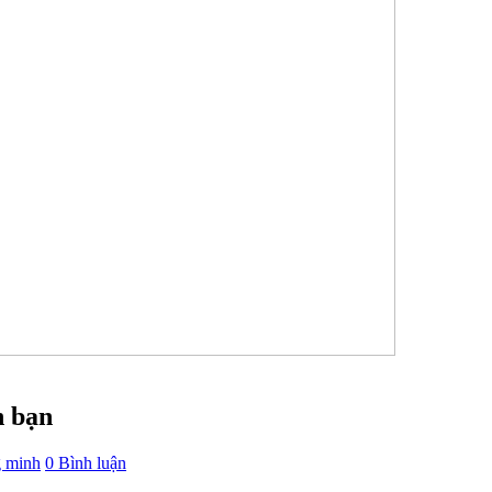
h bạn
g minh
0 Bình luận