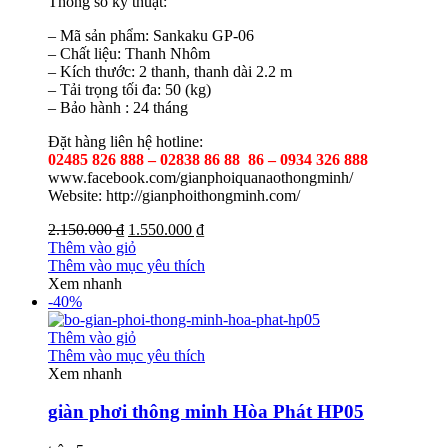
Thông số kỹ thuật:
– Mã sản phẩm: Sankaku GP-06
– Chất liệu: Thanh Nhôm
– Kích thước: 2 thanh, thanh dài 2.2 m
– Tải trọng tối đa: 50 (kg)
– Bảo hành : 24 tháng
Đặt hàng liên hệ hotline:
02485 826 888 – 02838 86 88 86 – 0934 326 888
www.facebook.com/gianphoiquanaothongminh/
Website: http://gianphoithongminh.com/
2.150.000 ₫
1.550.000 ₫
Thêm vào giỏ
Thêm vào mục yêu thích
Xem nhanh
-40%
Thêm vào giỏ
Thêm vào mục yêu thích
Xem nhanh
giàn phơi thông minh Hòa Phát HP05