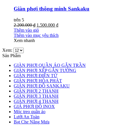
Giàn phơi thông minh Sankaku
trên 5
2.200.000 ₫
1.500.000 ₫
Thêm vào giỏ
Thêm vào mục yêu thích
Xem nhanh
Xem:
Sản Phẩm
GIÀN PHƠI QUẦN ÁO GẮN TRẦN
GIÀN PHƠI XẾP GẮN TƯỜNG
GIÀN PHƠI ĐIỆN TỬ
GIÀN PHƠI HÒA PHÁT
GIÀN PHƠI ĐỒ SANKAKU
GIÀN PHƠI 2 THANH
GIÀN PHƠI 3 THANH
GIÀN PHƠI 4 THANH
GIÁ PHƠI ĐỒ INOX
Móc treo quần áo
Lưới An Toàn
Bạt Che Nắng Mưa