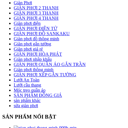
Giàn Phơi
GIÀN PHƠI 2 THANH
GIÀN PHƠI 3 THANH
GIÀN PHƠI 4 THANH
Giàn phơi điện
GIÀN PHƠI ĐIỆN TỬ
GIÀN PHƠI ĐỒ SANKAKU
Giàn phơi đồ thông minh
Giàn phơi gắn tường
Giàn phơi giá rẻ
GIÀN PHƠI HÒA PHÁT
Giàn phơi nhập khẩu
GIÀN PHƠI QUẦN ÁO GẮN TRẦN
Giàn phơi thông minh
GIÀN PHƠI XẾP GẮN TƯỜNG
Lưới An Toàn
Lưới cầu thang
Móc treo quần áo
SẢN PHẨM ĐỒNG GIÁ
sản phẩm khác
sửa giàn phơi
SẢN PHẨM NỔI BẬT