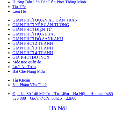
Hướng Dẫn Lắp Đặt Giàn Phơi Thông Minh
Tin Tức
Liên Hệ
GIÀN PHƠI QUẦN ÁO GẮN TRẦN
GIÀN PHƠI XẾP GẮN TƯỜNG
GIÀN PHƠI ĐIỆN TỬ
GIÀN PHƠI HÒA PHÁT
GIÀN PHƠI ĐỒ SANKAKU
GIÀN PHƠI 2 THANH
GIÀN PHƠI 3 THANH
GIÀN PHƠI 4 THANH
GIÁ PHƠI ĐỒ INOX
Móc treo quần áo
Lưới An Toàn
Bạt Che Nắng Mưa
Tài Khoản
Sản Phẩm Yêu Thích
Địa chỉ: Số 146 Mễ Trì – Từ Liêm – Hà Nội. – Hotline: 0485
826 888 – Giờ mở cửa: 08h15 – 22h00
Hà Nội