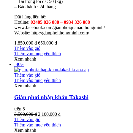
– Tải trọng tối đa: 50 (kg)
– Bảo hành : 24 tháng
Đặt hàng liên hệ:
Hotline:
02485 826 888 – 0934 326 888
www.facebook.com/gianphoiquanaothongminh/
Website: http://gianphoithongminh.com/
1.850.000 ₫
650.000 ₫
Thêm vào giỏ
Thêm vào mục yêu thích
Xem nhanh
-40%
Thêm vào giỏ
Thêm vào mục yêu thích
Xem nhanh
Giàn phơi nhập khẩu Takashi
trên 5
3.500.000 ₫
2.100.000 ₫
Thêm vào giỏ
Thêm vào mục yêu thích
Xem nhanh