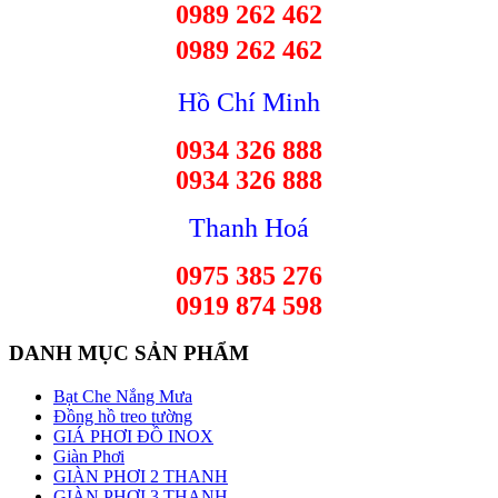
0989 262 462
0989 262 462
Hồ Chí Minh
0934 326 888
0934 326 888
Thanh Hoá
0975 385 276
0919 874 598
DANH MỤC SẢN PHẨM
Bạt Che Nắng Mưa
Đồng hồ treo tường
GIÁ PHƠI ĐỒ INOX
Giàn Phơi
GIÀN PHƠI 2 THANH
GIÀN PHƠI 3 THANH