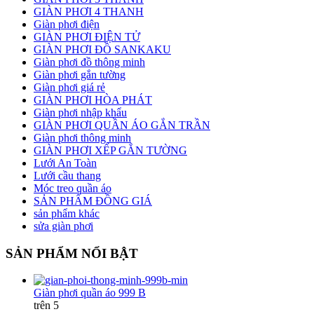
GIÀN PHƠI 4 THANH
Giàn phơi điện
GIÀN PHƠI ĐIỆN TỬ
GIÀN PHƠI ĐỒ SANKAKU
Giàn phơi đồ thông minh
Giàn phơi gắn tường
Giàn phơi giá rẻ
GIÀN PHƠI HÒA PHÁT
Giàn phơi nhập khẩu
GIÀN PHƠI QUẦN ÁO GẮN TRẦN
Giàn phơi thông minh
GIÀN PHƠI XẾP GẮN TƯỜNG
Lưới An Toàn
Lưới cầu thang
Móc treo quần áo
SẢN PHẨM ĐỒNG GIÁ
sản phẩm khác
sửa giàn phơi
SẢN PHẨM NỔI BẬT
Giàn phơi quần áo 999 B
trên 5