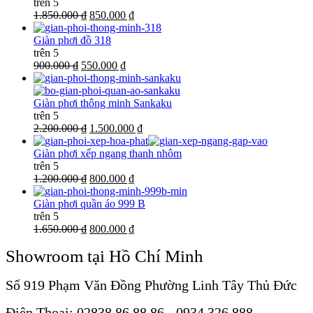
trên 5
1.850.000 ₫
850.000 ₫
Giàn phơi đồ 318
trên 5
900.000 ₫
550.000 ₫
Giàn phơi thông minh Sankaku
trên 5
2.200.000 ₫
1.500.000 ₫
Giàn phơi xếp ngang thanh nhôm
trên 5
1.200.000 ₫
800.000 ₫
Giàn phơi quần áo 999 B
trên 5
1.650.000 ₫
800.000 ₫
Showroom tại Hồ Chí Minh
Số 919 Phạm Văn Đồng Phường Linh Tây Thủ Đức
Điện Thoại: 02838 86 88 86 - 0934 326 888