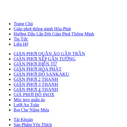
Trang Chủ
Giàn phơi thông minh Hòa Phát
Hướng Dẫn Lắp Đặt Giàn Phơi Thông Minh
Tin Tức
Liên Hệ
GIÀN PHƠI QUẦN ÁO GẮN TRẦN
GIÀN PHƠI XẾP GẮN TƯỜNG
GIÀN PHƠI ĐIỆN TỬ
GIÀN PHƠI HÒA PHÁT
GIÀN PHƠI ĐỒ SANKAKU
GIÀN PHƠI 2 THANH
GIÀN PHƠI 3 THANH
GIÀN PHƠI 4 THANH
GIÁ PHƠI ĐỒ INOX
Móc treo quần áo
Lưới An Toàn
Bạt Che Nắng Mưa
Tài Khoản
Sản Phẩm Yêu Thích