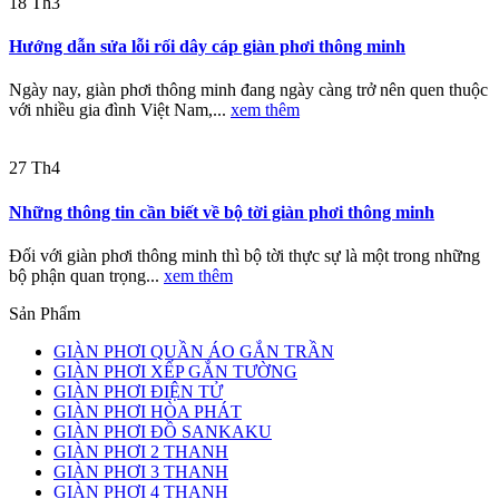
18
Th3
Hướng dẫn sửa lỗi rối dây cáp giàn phơi thông minh
Ngày nay, giàn phơi thông minh đang ngày càng trở nên quen thuộc
với nhiều gia đình Việt Nam,...
xem thêm
27
Th4
Những thông tin cần biết về bộ tời giàn phơi thông minh
Đối với giàn phơi thông minh thì bộ tời thực sự là một trong những
bộ phận quan trọng...
xem thêm
Sản Phẩm
GIÀN PHƠI QUẦN ÁO GẮN TRẦN
GIÀN PHƠI XẾP GẮN TƯỜNG
GIÀN PHƠI ĐIỆN TỬ
GIÀN PHƠI HÒA PHÁT
GIÀN PHƠI ĐỒ SANKAKU
GIÀN PHƠI 2 THANH
GIÀN PHƠI 3 THANH
GIÀN PHƠI 4 THANH