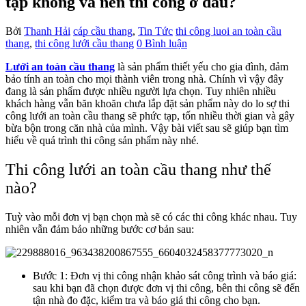
tạp không và nên thi công ở đâu?
Bởi
Thanh Hải
cáp cầu thang
,
Tin Tức
thi công luoi an toàn cầu
thang
,
thi công lưới cầu thang
0 Bình luận
Lưới an toàn cầu thang
là sản phẩm thiết yếu cho gia đình, đảm
bảo tính an toàn cho mọi thành viên trong nhà. Chính vì vậy đây
đang là sản phẩm được nhiều người lựa chọn. Tuy nhiên nhiều
khách hàng vẫn băn khoăn chưa lắp đặt sản phẩm này do lo sợ thi
công lưới an toàn cầu thang sẽ phức tạp, tốn nhiều thời gian và gây
bừa bộn trong căn nhà của mình. Vậy bài viết sau sẽ giúp bạn tìm
hiểu về quá trình thi công sản phẩm này nhé.
Thi công lưới an toàn cầu thang như thế
nào?
Tuỳ vào mỗi đơn vị bạn chọn mà sẽ có các thi công khác nhau. Tuy
nhiên vẫn đảm bảo những bước cơ bản sau:
Bước 1: Đơn vị thi công nhận khảo sát công trình và báo giá:
sau khi bạn đã chọn được đơn vị thi công, bên thi công sẽ đến
tận nhà đo đặc, kiểm tra và báo giá thi công cho bạn.