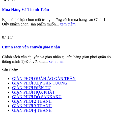
Mua Hàng Và Thanh Toán
Bạn có thể lựa chọn một trong những cách mua hàng sau Cách 1:
Qúy khách chọn sản phẩm muốn...
xem thêm
07
Th4
Chính sách vận chuyển giao nhận
Chính sách vận chuyển và giao nhận tại cửa hàng giàn phơi quần áo
thông minh 1) Đối với khu...
xem thêm
Sản Phẩm
GIÀN PHƠI QUẦN ÁO GẮN TRẦN
GIÀN PHƠI XẾP GẮN TƯỜNG
GIÀN PHƠI ĐIỆN TỬ
GIÀN PHƠI HÒA PHÁT
GIÀN PHƠI ĐỒ SANKAKU
GIÀN PHƠI 2 THANH
GIÀN PHƠI 3 THANH
GIÀN PHƠI 4 THANH