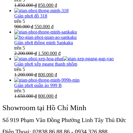
1.850.000 ₫
850.000 ₫
Giàn phơi đồ 318
trên 5
900.000 ₫
550.000 ₫
Giàn phơi thông minh Sankaku
trên 5
2.200.000 ₫
1.500.000 ₫
Giàn phơi xếp ngang thanh nhôm
trên 5
1.200.000 ₫
800.000 ₫
Giàn phơi quần áo 999 B
trên 5
1.650.000 ₫
800.000 ₫
Showroom tại Hồ Chí Minh
Số 919 Phạm Văn Đồng Phường Linh Tây Thủ Đức
Điện Thoại: 02838 86 88 86 - 0934 326 888