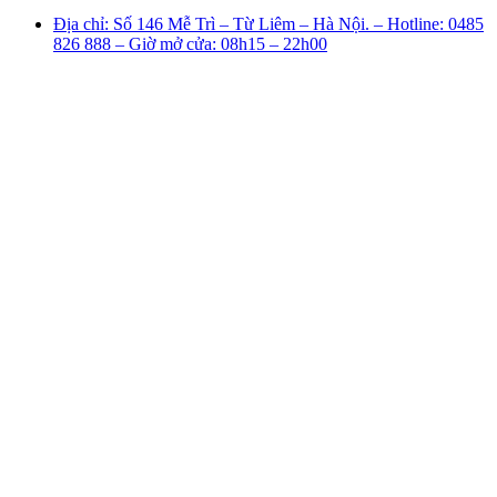
Địa chỉ: Số 146 Mễ Trì – Từ Liêm – Hà Nội. – Hotline: 0485
826 888 – Giờ mở cửa: 08h15 – 22h00