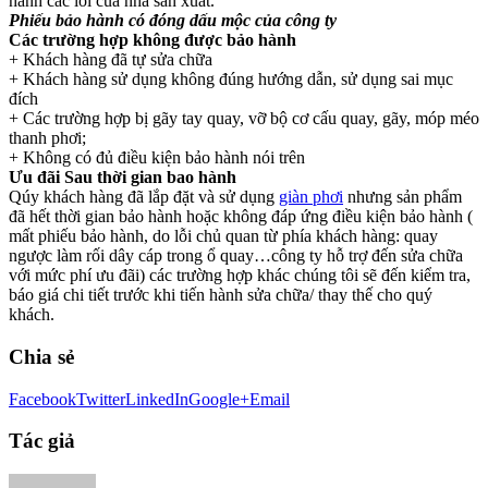
hành các lỗi của nhà sản xuất.
Phiếu bảo hành có đóng dấu mộc của công ty
Các trường hợp không được bảo hành
+ Khách hàng đã tự sửa chữa
+ Khách hàng sử dụng không đúng hướng dẫn, sử dụng sai mục
đích
+ Các trường hợp bị gãy tay quay, vỡ bộ cơ cấu quay, gãy, móp méo
thanh phơi;
+ Không có đủ điều kiện bảo hành nói trên
Ưu đãi Sau thời gian bao hành
Qúy khách hàng đã lắp đặt và sử dụng
giàn phơi
nhưng sản phẩm
đã hết thời gian bảo hành hoặc không đáp ứng điều kiện bảo hành (
mất phiếu bảo hành, do lỗi chủ quan từ phía khách hàng: quay
ngược làm rối dây cáp trong ổ quay…công ty hỗ trợ đến sửa chữa
với mức phí ưu đãi) các trường hợp khác chúng tôi sẽ đến kiểm tra,
báo giá chi tiết trước khi tiến hành sửa chữa/ thay thế cho quý
khách.
Chia sẻ
Facebook
Twitter
LinkedIn
Google+
Email
Tác giả