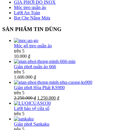
GIÁ PHƠI ĐỒ INOX
Móc treo quần áo
Lưới An Toàn
Bạt Che Nắng Mưa
SẢN PHẨM TIN DÙNG
Móc gỗ treo quần áo
trên 5
10.000 ₫
Giàn phơi quần áo 666
trên 5
1.600.000 ₫
Giàn phơi Hòa Phát KS900
trên 5
2.250.000 ₫
1.250.000 ₫
Lưới bảo vệ cửa sổ
trên 5
Giàn phơi Sankaku
trên 5