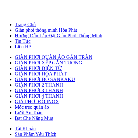
Trang Chủ
Giàn phơi thông minh Hòa Phát
Hướng Dẫn Lắp Đặt Giàn Phơi Thông Minh
Tin Tức
Liên Hệ
GIÀN PHƠI QUẦN ÁO GẮN TRẦN
GIÀN PHƠI XẾP GẮN TƯỜNG
GIÀN PHƠI ĐIỆN TỬ
GIÀN PHƠI HÒA PHÁT
GIÀN PHƠI ĐỒ SANKAKU
GIÀN PHƠI 2 THANH
GIÀN PHƠI 3 THANH
GIÀN PHƠI 4 THANH
GIÁ PHƠI ĐỒ INOX
Móc treo quần áo
Lưới An Toàn
Bạt Che Nắng Mưa
Tài Khoản
Sản Phẩm Yêu Thích