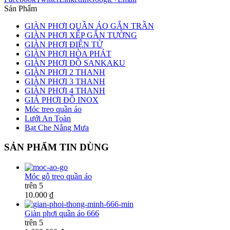
Sản Phẩm
GIÀN PHƠI QUẦN ÁO GẮN TRẦN
GIÀN PHƠI XẾP GẮN TƯỜNG
GIÀN PHƠI ĐIỆN TỬ
GIÀN PHƠI HÒA PHÁT
GIÀN PHƠI ĐỒ SANKAKU
GIÀN PHƠI 2 THANH
GIÀN PHƠI 3 THANH
GIÀN PHƠI 4 THANH
GIÁ PHƠI ĐỒ INOX
Móc treo quần áo
Lưới An Toàn
Bạt Che Nắng Mưa
SẢN PHẨM TIN DÙNG
Móc gỗ treo quần áo
trên 5
10.000 ₫
Giàn phơi quần áo 666
trên 5