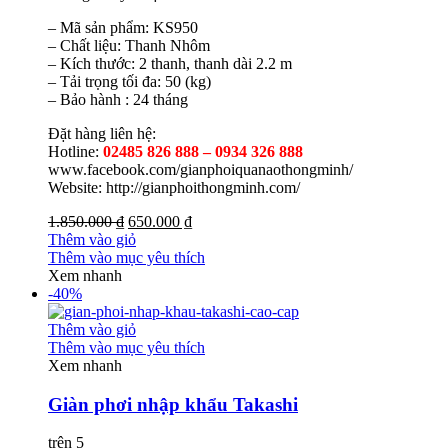
– Mã sản phẩm: KS950
– Chất liệu: Thanh Nhôm
– Kích thước: 2 thanh, thanh dài 2.2 m
– Tải trọng tối đa: 50 (kg)
– Bảo hành : 24 tháng
Đặt hàng liên hệ:
Hotline:
02485 826 888 – 0934 326 888
www.facebook.com/gianphoiquanaothongminh/
Website: http://gianphoithongminh.com/
1.850.000 ₫
650.000 ₫
Thêm vào giỏ
Thêm vào mục yêu thích
Xem nhanh
-40%
Thêm vào giỏ
Thêm vào mục yêu thích
Xem nhanh
Giàn phơi nhập khẩu Takashi
trên 5