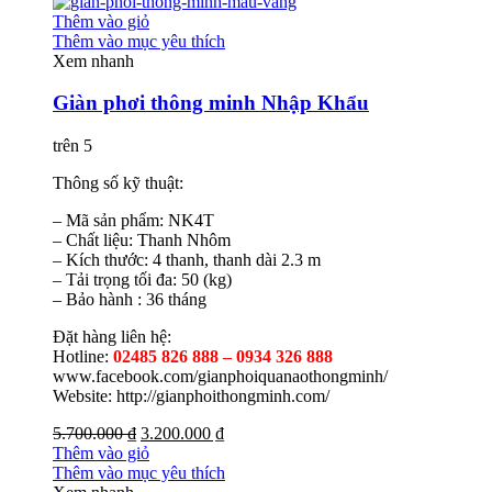
Thêm vào giỏ
Thêm vào mục yêu thích
Xem nhanh
Giàn phơi thông minh Nhập Khẩu
trên 5
Thông số kỹ thuật:
– Mã sản phẩm: NK4T
– Chất liệu: Thanh Nhôm
– Kích thước: 4 thanh, thanh dài 2.3 m
– Tải trọng tối đa: 50 (kg)
– Bảo hành : 36 tháng
Đặt hàng liên hệ:
Hotline:
02485 826 888 – 0934 326 888
www.facebook.com/gianphoiquanaothongminh/
Website: http://gianphoithongminh.com/
5.700.000 ₫
3.200.000 ₫
Thêm vào giỏ
Thêm vào mục yêu thích