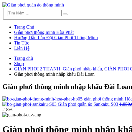
Trang Chủ
Giàn phơi thông minh Hòa Phát
Hướng Dẫn Lắp Đặt Giàn Phơi Thông Minh
Tin Tức
Liên Hệ
Trang chủ
Shop
GIÀN PHƠI 2 THANH
,
Giàn phơi nhập khẩu
,
GIÀN PHƠI
Giàn phơi thông minh nhập khẩu Đài Loan
Giàn phơi thông minh nhập khẩu Đài Loa
giàn phơi thông minh Hò
Giàn phơi quần áo Sankaku S03
1.850.
-18%
Giàn phơi thông minh nhập kh