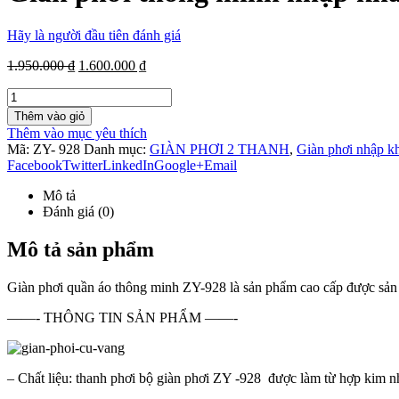
Hãy là người đầu tiên đánh giá
1.950.000 ₫
1.600.000 ₫
Thêm vào giỏ
Thêm vào mục yêu thích
Mã:
ZY- 928
Danh mục:
GIÀN PHƠI 2 THANH
,
Giàn phơi nhập k
Facebook
Twitter
LinkedIn
Google+
Email
Mô tả
Đánh giá (0)
Mô tả sản phẩm
Giàn phơi quần áo thông minh ZY-928 là sản phẩm cao cấp được sản 
——- THÔNG TIN SẢN PHẨM ——-
– Chất liệu: thanh phơi bộ giàn phơi ZY -928 được làm từ hợp kim 