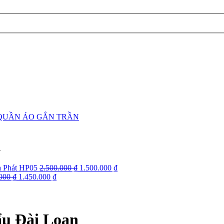
 QUẦN ÁO GẮN TRẦN
n
a Phát HP05
2.500.000 ₫
1.500.000 ₫
000 ₫
1.450.000 ₫
ẩu Đài Loan