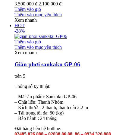
3.500.000 ₫
2.100.000 ₫
Thêm vào giỏ
Thêm vào mục yêu thích
Xem nhanh
HOT
-28%
Thêm vào giỏ
Thêm vào mục yêu thích
Xem nhanh
Giàn phơi sankaku GP-06
trên 5
Thông số kỹ thuật:
– Mã sản phẩm: Sankaku GP-06
– Chất liệu: Thanh Nhôm
– Kích thước: 2 thanh, thanh dài 2.2 m
– Tải trọng tối đa: 50 (kg)
– Bảo hành : 24 tháng
Đặt hàng liên hệ hotline:
02485 826 888 – 02838 86 88 86 – 0934 326 888