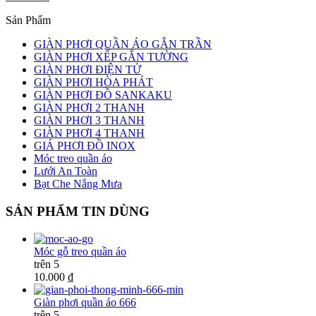
Sản Phẩm
GIÀN PHƠI QUẦN ÁO GẮN TRẦN
GIÀN PHƠI XẾP GẮN TƯỜNG
GIÀN PHƠI ĐIỆN TỬ
GIÀN PHƠI HÒA PHÁT
GIÀN PHƠI ĐỒ SANKAKU
GIÀN PHƠI 2 THANH
GIÀN PHƠI 3 THANH
GIÀN PHƠI 4 THANH
GIÁ PHƠI ĐỒ INOX
Móc treo quần áo
Lưới An Toàn
Bạt Che Nắng Mưa
SẢN PHẨM TIN DÙNG
Móc gỗ treo quần áo
trên 5
10.000 ₫
Giàn phơi quần áo 666
trên 5