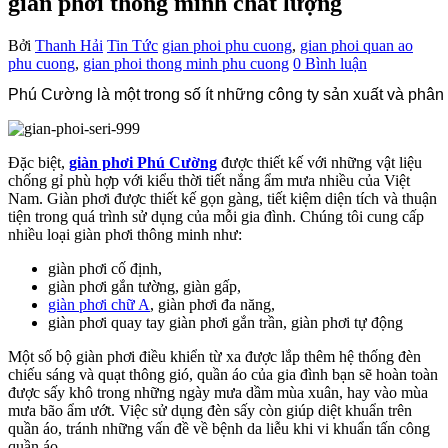
giàn phơi thông minh chất lượng
Bởi
Thanh Hải
Tin Tức
gian phoi phu cuong
,
gian phoi quan ao
phu cuong
,
gian phoi thong minh phu cuong
0 Bình luận
Phú Cường là một trong số ít những công ty sản xuất và phân 
Đặc biệt,
giàn phơi Phú Cường
được thiết kế với những vật liệu
chống gỉ phù hợp với kiểu thời tiết nắng ẩm
mưa nhiều của Việt
Nam. Giàn phơi được thiết kế gọn gàng, tiết kiệm diện tích và thuận
tiện trong quá
trình sử dụng của mỗi gia đình.
Chúng tôi cung cấp
nhiều loại giàn phơi thông minh như:
giàn phơi cố định,
giàn phơi gắn tường, giàn
gấp,
giàn phơi chữ A
, giàn phơi đa năng,
giàn phơi quay tay giàn phơi gắn trần, giàn phơi tự động
Một số bộ giàn phơi điều khiển từ xa được lắp thêm hệ thống đèn
chiếu sáng và quạt thông gió, quần áo
của gia đình bạn sẽ hoàn toàn
được sấy khô trong những ngày mưa dầm mùa xuân, hay vào mùa
mưa
bão ẩm ướt. Việc sử dụng đèn sấy còn giúp diệt khuẩn trên
quần áo, tránh những vấn đề về bệnh da liễu
khi vi khuẩn tấn công
quần áo.