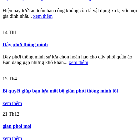
Hiện nay lưới an toàn ban công không còn là vật dụng xa lạ với mọi
gia đình nhất...
xem thêm
14
Th1
Dây phơi thông minh
Dây phơi thông minh sự lựa chọn hoàn hảo cho dây phơi quần áo
Bạn đang gặp những khó khăn...
xem thêm
15
Th4
Bí quyết giúp bạn lựa một bộ giàn phơi thông minh tốt
xem thêm
21
Th12
gian phoi moi
xem thêm