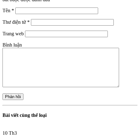
Tên
*
Thư điện tử
*
Trang web
Bình luận
Bài viết cùng thể loại
10
Th3