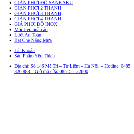
GIÀN PHƠI ĐỒ SANKAKU
GIÀN PHƠI 2 THANH
GIÀN PHƠI 3 THANH
GIÀN PHƠI 4 THANH
GIÁ PHƠI ĐỒ INOX
Móc treo quần áo
Lưới An Toàn
Bạt Che Nắng Mưa
Tài Khoản
Sản Phẩm Yêu Thích
Địa chỉ: Số 146 Mễ Trì – Từ Liêm – Hà Nội. – Hotline: 0485
826 888 – Giờ mở cửa: 08h15 – 22h00