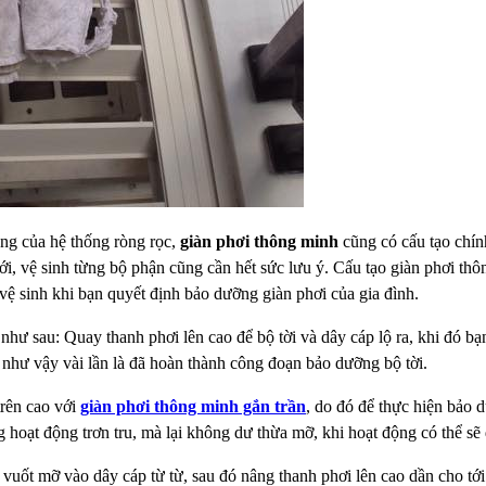
ộng của hệ thống ròng rọc,
giàn
phơi thông minh
cũng có cấu tạo chín
ới, vệ sinh từng
bộ phận cũng cần hết sức lưu ý. Cấu tạo giàn phơi thô
vệ sinh khi bạn quyết định bảo dưỡng giàn phơi của gia đình.
như sau: Quay thanh phơi lên cao để bộ tời và
dây cáp lộ ra, khi đó bạ
 như vậy vài lần là đã hoàn thành
công đoạn bảo dưỡng bộ tời.
trên cao với
giàn phơi thông
minh gắn trần
, do đó để thực hiện bảo
g hoạt động trơn
tru, mà lại không dư thừa mỡ, khi hoạt động có thể sẽ 
 vuốt mỡ vào dây cáp từ từ,
sau đó nâng thanh phơi lên cao dần cho tới 