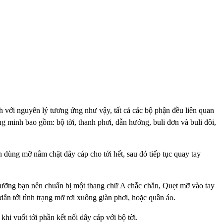
h với nguyên lý tương ứng như vậy, tất cả các bộ phận đều
liên quan
ng minh bao gồm: bộ tời, thanh phơi, dẫn
hướng, buli đơn và buli đôi,
n dùng mỡ nắm chặt dây cáp cho tới hết, sau đó tiếp tục quay tay
 dưỡng bạn nên chuẩn bị một thang chữ A chắc chắn, Quẹt
mỡ vào tay
dẫn tới tình trạng mỡ rơi xuống giàn phơi,
hoặc quần áo.
khi vuốt tới phần kết nối dây cáp với bộ tời.