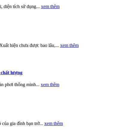
, diện tích sử dụng...
xem thêm
Xuất hiện chưa được bao lâu,...
xem thêm
 chất lượng
àn phơi thông minh...
xem thêm
của gia đình bạn trở...
xem thêm