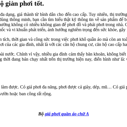
ộ giàn phơi tốt.
đa dạng, giá thành từ bình dân cho đến cao cấp. Tuy nhiên, thị trườ
dùng thông minh, bạn cần tìm hiểu thật kỹ thông tin về sản phẩm để 
hường không có nhiều không gian để phơi đồ và phải phơi trong nhà. Cộ
mốc và vi khuẩn phát triển, ảnh hưởng nghiêm trọng đến sức khỏe, gây 
ện tích, thời gian và công sức trong việc phơi khô quần áo mà còn an t
i của các gia đình, nhất là với các căn hộ chung cư, căn hộ cao cấp ha
oài nước. Chính vì vậy, nhiều gia đình cảm thấy băn khoăn, không biế
 thời đang bán chạy nhất trên thị trường hiện nay, điển hình như là: 
ể làm
được. Có giá phơi đa năng, phơi được cả giày, dép, mũ… Có giá
vườn hoặc ban công rất rộng.
Bộ
giá phơi quần áo chữ A