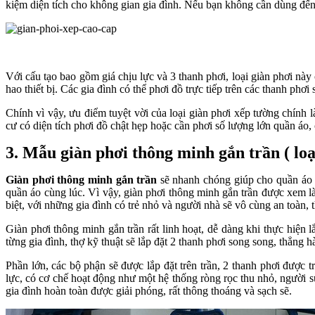
kiệm diện tích cho không gian gia đình. Nếu bạn không cần dùng đến
Với cấu tạo bao gồm giá chịu lực và 3 thanh phơi, loại giàn phơi nà
hao thiết bị. Các gia đình có thể phơi đồ trực tiếp trên các thanh phơi
Chính vì vậy, ưu điểm tuyệt vời của loại giàn phơi xếp tường chính 
cư có diện tích phơi đồ chật hẹp hoặc cần phơi số lượng lớn quần áo
3. Mẫu giàn phơi thông minh gắn trần ( loạ
Giàn phơi thông minh gắn trần
sẽ nhanh chóng giúp cho quần áo n
quần áo cùng lúc. Vì vậy, giàn phơi thông minh gắn trần được xem l
biệt, với những gia đình có trẻ nhỏ và người nhà sẽ vô cùng an toàn,
Giàn phơi thông minh gắn trần rất linh hoạt, dễ dàng khi thực hiện
từng gia đình, thợ kỹ thuật sẽ lắp đặt 2 thanh phơi song song, thẳn
Phần lớn, các bộ phận sẽ được lắp đặt trên trần, 2 thanh phơi được
lực, có cơ chế hoạt động như một hệ thống ròng rọc thu nhỏ, người 
gia đình hoàn toàn được giải phóng, rất thông thoáng và sạch sẽ.