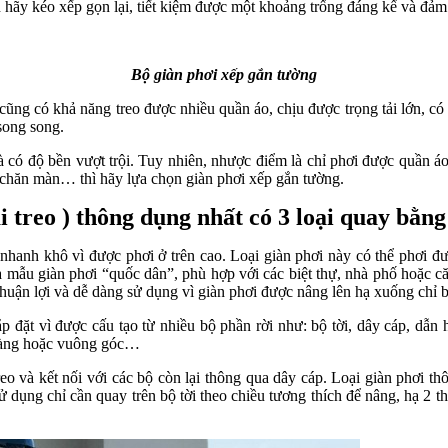
 hãy kéo xếp gọn lại, tiết kiệm được một khoảng trống đáng kể và đảm
Bộ giàn phơi xếp gắn tường
y cũng có khả năng treo được nhiều quần áo, chịu được trọng tải lớn, c
 song song.
là có độ bền vượt trội. Tuy nhiên, nhược điểm là chỉ phơi được quần 
, chăn màn… thì hãy lựa chọn giàn phơi xếp gắn tường.
i treo ) thông dụng nhất có 3 loại quay bằng
hanh khô vì được phơi ở trên cao. Loại giàn phơi này có thể phơi đ
à mẫu giàn phơi “quốc dân”, phù hợp với các biệt thự, nhà phố hoặc 
 thuận lợi và dễ dàng sử dụng vì giàn phơi được nâng lên hạ xuống chỉ 
 lắp đặt vì được cấu tạo từ nhiều bộ phần rời như: bộ tời, dây cáp, d
g hàng hoặc vuông góc…
 treo và kết nối với các bộ còn lại thông qua dây cáp. Loại giàn ph
sử dụng chỉ cần quay trên bộ tời theo chiều tương thích để nâng, hạ 2