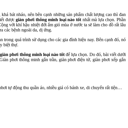
ng khá bát nháo, nên bên cạnh những sản phẩm chất lượng cao thì đan
biết được
giàn phơi thông minh loại nào tốt
nhất mà lựa chọn.
Phần
ng với khí hậu nhiệt đới ẩm gió mùa ở nước ta sẽ làm cho đồ rất lâu
ra các bệnh ngoài da, dị ứng.
oàn trong quá trình sử dụng cho các gia đình hiện nay. Bên cạnh đó, nó
y biệt thự.
t
giàn phơi thông minh loại nào tốt
để lựa chọn. Do đó, bài viết dưới
Giàn phơi thông minh gắn trần, giàn phơi điện tử, giàn phơi xếp gắn
 phơi tự động
thu quần áo, nhiều giá có bánh xe, di chuyển rất tiện…