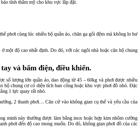
 bảo tính thẩm mỹ cho khu vực lắp đặt.
ó thể phơi cùng lúc nhiều bộ quần áo, chăn ga gối đệm mà không lo hư
áo ở một độ cao nhất định. Do đó, với các ngôi nhà hoặc căn hộ chung
 tay và bấm điện, điều khiển.
ược số lượng lớn quần áo, dao động từ 45 – 60kg và phơi được nhiều
căn hộ chung cư có diện tích ban công hoặc khu vực phơi đồ nhỏ. Đặc
bằng 1 lực quay rất nhỏ.
ẫn hướng, 2 thanh phơi… Căn cứ vào không gian cụ thể và yêu cầu của
ơi thông minh này thường được làm bằng inox hoặc hợp kim nhôm cường
 thanh phơi đến độ cao mong muốn. Do đó, không gian phơi đồ của các