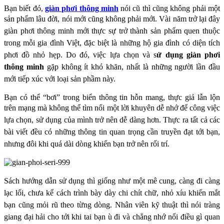
Bạn biết đó,
giàn phơi thông minh
nói cũ thì cũng không phải một
sản phẩm lâu đời, nói mới
cũng không phải mới. Vài năm trở lại đây
giàn phơi thông minh mới thực sự trở thành sản
phẩm quen thuộc
trong mỗi gia đình Việt, đặc biệt là những hộ gia đình có diện tích
phơi đồ nhỏ
hẹp. Do đó, việc lựa chọn và s
ử dụng giàn phơi
thông minh
gặp không ít khó khăn, nhất là
những người lần đầu
mới tiếp xúc với loại sản phầm này.
Bạn có thể “bơi” trong biển thông tin hỗn mang, thực giả lẫn lộn
trên mạng mà không thể tìm nổi
một lời khuyên dễ nhớ để công việc
lựa chọn, sử dụng của mình trở nên dễ dàng hơn. Thực ra
tất cả các
bài viết đều có những thông tin quan trọng cần truyền đạt tới bạn,
nhưng đôi khi quá
dài dòng khiến bạn trở nên rối trí.
Sách hướng dẫn sử dụng thì giống như một mê cung, càng đi
càng
lạc lối, chưa kể cách trình bày dày chi chít chữ, nhỏ xíu khiến mắt
bạn cũng mỏi rũ theo
từng dòng. Nhân viên kỹ thuật thì nói tràng
giang đại hải cho tới khi tai bạn ù đi và chẳng nhớ
nổi điều gì quan