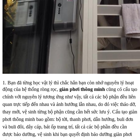
1. Bạn đã từng học vật lý thì chắc hẳn bạn còn nhớ nguyên lý hoạt
động của hệ thống ròng rọc,
giàn
phơi thông minh
cũng có cấu tạo
chính với nguyên lý tương ứng như vậy, tất cả các bộ phận đều
liên
quan trực tiếp đến nhau và ảnh hưởng lẫn nhau, do đó việc tháo dỡ,
thay mới, vệ sinh từng
bộ phận cũng cần hết sức lưu ý. Cấu tạo giàn
phơi thông minh bao gồm: bộ tời, thanh phơi, dẫn
hướng, buli đơn
và buli đôi, dây cáp, bát ốp trang trí, tất cả các bộ phần đều cần
được bảo dưỡng,
vệ sinh khi bạn quyết định bảo dưỡng giàn phơi