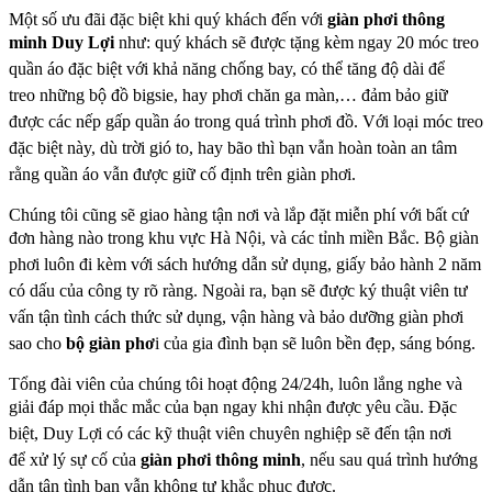
Một số ưu đãi đặc biệt khi quý khách đến với
giàn phơi thông
minh Duy Lợi
như: quý khách sẽ được
tặng kèm ngay 20 móc treo
quần áo đặc biệt với khả năng chống bay, có thể tăng độ dài để
treo
những bộ đồ bigsie, hay phơi chăn ga màn,… đảm bảo giữ
được các nếp gấp quần áo trong quá trình
phơi đồ. Với loại móc treo
đặc biệt này, dù trời gió to, hay bão thì bạn vẫn hoàn toàn an tâm
rằng
quần áo vẫn được giữ cố định trên giàn phơi.
Chúng tôi cũng sẽ giao hàng tận nơi và lắp đặt miễn phí với bất cứ
đơn hàng nào trong khu vực Hà
Nội, và các tỉnh miền Bắc. Bộ giàn
phơi luôn đi kèm với sách hướng dẫn sử dụng, giấy bảo hành 2
năm
có dấu của công ty rõ ràng. Ngoài ra, bạn sẽ được ký thuật viên tư
vấn tận tình cách thức sử
dụng, vận hàng và bảo dưỡng giàn phơi
sao cho
bộ giàn phơ
i của gia đình bạn sẽ luôn bền đẹp, sáng
bóng.
Tổng đài viên của chúng tôi hoạt động 24/24h, luôn lắng nghe và
giải đáp mọi thắc mắc của bạn
ngay khi nhận được yêu cầu. Đặc
biệt, Duy Lợi có các kỹ thuật viên chuyên nghiệp sẽ đến tận nơi
để
xử lý sự cố của
giàn phơi thông minh
, nếu sau quá trình hướng
dẫn tận tình bạn vẫn không tự khắc
phục được.