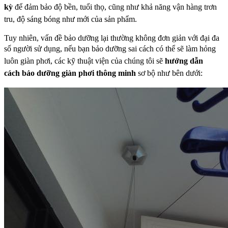
kỳ
để đảm bảo độ bền, tuổi thọ, cũng
như khả năng vận hàng trơn
tru, độ sáng bóng như mới của sản phẩm.
Tuy nhiên, vấn đề bảo dưỡng lại thường không đơn giản với đại đa
số người sử dụng, nếu bạn bảo
dưỡng sai cách có thể sẽ làm hỏng
luôn giàn phơi, các kỹ thuật viện của chúng tôi sẽ
hướng dẫn
cách
bảo dưỡng giàn phơi thông minh
sơ bộ như bên dưới: