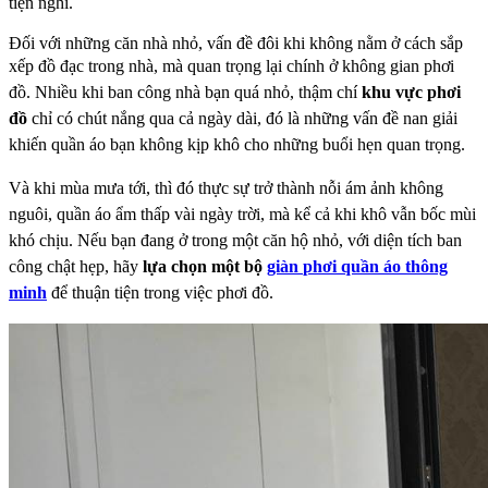
tiện nghi.
Đối với những căn nhà nhỏ, vấn đề đôi khi không nằm ở cách sắp
xếp đồ đạc trong nhà, mà quan
trọng lại chính ở không gian phơi
đồ. Nhiều khi ban công nhà bạn quá nhỏ, thậm chí
khu vực phơi
đồ
chỉ có chút nắng qua cả ngày dài, đó là những vấn đề nan giải
khiến quần áo bạn không kịp khô cho
những buổi hẹn quan trọng.
Và khi mùa mưa tới, thì đó thực sự trở thành nỗi ám ảnh không
nguôi,
quần áo ẩm thấp vài ngày trời, mà kể cả khi khô vẫn bốc mùi
khó chịu.
Nếu bạn đang ở trong một căn hộ nhỏ, với diện tích ban
công chật hẹp, hãy
lựa chọn một bộ
giàn
phơi quần áo thông
minh
để thuận tiện trong việc phơi đồ.