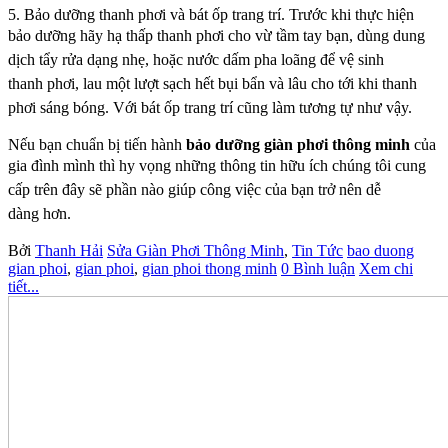
5. Bảo dưỡng thanh phơi và bát ốp trang trí. Trước khi thực hiện
bảo dưỡng hãy hạ thấp thanh phơi
cho vừ tầm tay bạn, dùng dung
dịch tẩy rửa dạng nhẹ, hoặc nước dấm pha loãng để vệ sinh
thanh
phơi, lau một lượt sạch hết bụi bẩn và lâu cho tới khi thanh
phơi sáng bóng. Với bát ốp trang trí
cũng làm tương tự như vậy.
Nếu bạn chuẩn bị tiến hành
bảo dưỡng giàn phơi thông minh
của
gia đình mình thì hy vọng những
thông tin hữu ích chúng tôi cung
cấp trên đây sẽ phần nào giúp công việc của bạn trở nên dễ
dàng
hơn.
Bởi
Thanh Hải
Sửa Giàn Phơi Thông Minh
,
Tin Tức
bao duong
gian phoi
,
gian phoi
,
gian phoi thong minh
0 Bình luận
Xem chi
tiết...