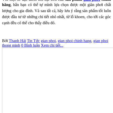
hãng
, hẳn bạn có thể tự mình
lựa chọn được một giàn phơi chất
lượng cho gia đình. Và sau tất cả, hãy lưu ý rằng sản phẩm
tốt luôn
được đầu tư từ những chi tiết nhỏ nhất, từ lỗ khoen, cho tới các góc
cạnh đều có thể
cho thấy điều đó.
Bởi
Thanh Hải
Tin Tức
gian phoi
,
gian phoi chinh hang
,
gian phoi
thong minh
0 Bình luận
Xem chi tiết...