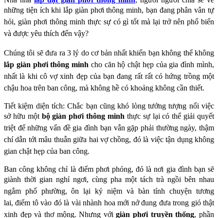
những tiện ích khi lắp giàn phơi thông minh,
bạn đang phân vân tự
hỏi, giàn phơi thông minh thực sự có gì tốt mà lại trở nên phổ biến
và được yêu
thích đến vậy?
Chúng tôi sẽ đưa ra 3 lý do cơ bản nhất khiến bạn không thể không
lắp giàn phơi thông minh
cho căn hộ
chật hẹp của gia đình mình,
nhất là khi cô vợ xinh đẹp của bạn đang rất rất có hứng trồng một
chậu hoa
trên ban công, mà không hề có khoảng không cần thiết.
Tiết kiệm diện tích: Chắc bạn cũng khó lòng tưởng tượng nổi việc
sở hữu một
bộ giàn phơi thông
minh
thực sự lại có thể giải quyết
triệt để những vấn đề gia đình bạn vẫn gặp phải thường ngày,
thậm
chí dẫn tới mâu thuẫn giữa hai vợ chồng, đó là việc tận dụng không
gian chật hẹp của ban
công.
Ban công không chỉ là điểm phơi phóng, đó là nơi gia đình bạn sẽ
giành thời gian nghỉ ngơi, cùng
pha một tách trà ngồi bên nhau
ngắm phố phường, ôn lại kỷ niệm và bàn tính chuyện tương
lai,
điểm tô vào đó là vài nhành hoa mới nở đung đưa trong gió thật
xinh đẹp và thơ mộng. Nhưng
với
giàn phơi truyền thống
, phần