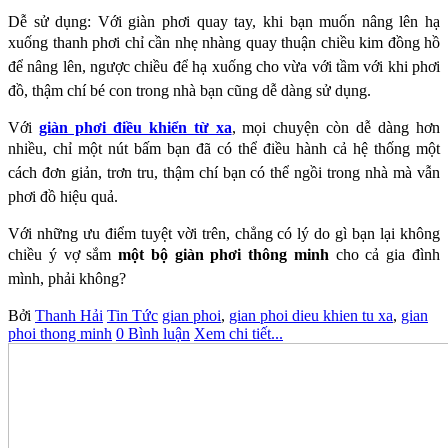
Dễ sử dụng: Với giàn phơi quay tay, khi bạn muốn nâng lên hạ
xuống thanh phơi chỉ cần nhẹ
nhàng quay thuận chiều kim đồng hồ
để nâng lên, ngược chiều để hạ xuống cho vừa với tầm với
khi phơi
đồ, thậm chí bé con trong nhà bạn cũng dễ dàng sử dụng.
Với
giàn phơi điều khiển từ xa
, mọi chuyện còn dễ dàng hơn
nhiều, chỉ một nút bấm bạn đã có
thể điều hành cả hệ thống một
cách đơn giản, trơn tru, thậm chí bạn có thể ngồi trong nhà mà
vẫn
phơi đồ hiệu quả.
Với những ưu điểm tuyệt vời trên, chẳng có lý do gì bạn lại không
chiều ý vợ sắm
một bộ giàn phơi
thông minh
cho cả gia đình
mình, phải không?
Bởi
Thanh Hải
Tin Tức
gian phoi
,
gian phoi dieu khien tu xa
,
gian
phoi thong minh
0 Bình luận
Xem chi tiết...