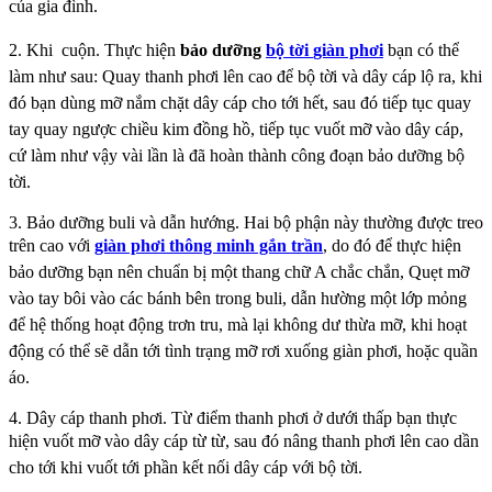
của gia đình.
2. Khi
cuộn. Thực hiện
bảo dưỡng
bộ tời
giàn phơi
bạn có thể
làm như sau: Quay thanh phơi lên cao để bộ tời và
dây cáp lộ ra, khi
đó bạn dùng mỡ nắm chặt dây cáp cho tới hết, sau đó tiếp tục quay
tay quay
ngược chiều kim đồng hồ, tiếp tục vuốt mỡ vào dây cáp,
cứ làm như vậy vài lần là đã hoàn thành
công đoạn bảo dưỡng bộ
tời.
3. Bảo dưỡng buli và dẫn hướng. Hai bộ phận này thường được treo
trên cao với
giàn phơi thông
minh gắn trần
, do đó để thực hiện
bảo dưỡng bạn nên chuẩn bị một thang chữ A chắc chắn, Quẹt
mỡ
vào tay bôi vào các bánh bên trong buli, dẫn hường một lớp mỏng
để hệ thống hoạt động trơn
tru, mà lại không dư thừa mỡ, khi hoạt
động có thể sẽ dẫn tới tình trạng mỡ rơi xuống giàn phơi,
hoặc quần
áo.
4. Dây cáp thanh phơi. Từ điểm thanh phơi ở dưới thấp bạn thực
hiện vuốt mỡ vào dây cáp từ từ,
sau đó nâng thanh phơi lên cao dần
cho tới khi vuốt tới phần kết nối dây cáp với bộ tời.