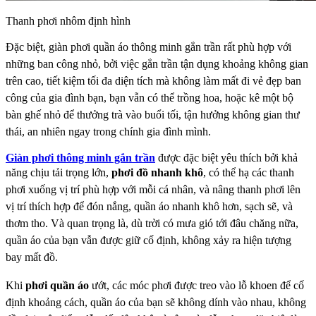
Thanh phơi nhôm định hình
Đặc biệt, giàn phơi quần áo thông minh
gắn trần rất phù hợp với
những ban công nhỏ, bởi việc gắn trần tận dụng khoảng không gian
trên
cao, tiết kiệm tối đa diện tích mà không làm mất đi vẻ đẹp ban
công của gia đình bạn, bạn vẫn có thể
trồng hoa, hoặc kê một bộ
bàn ghế nhỏ để thưởng trà vào buổi tối, tận hưởng không gian thư
thái,
an nhiên ngay trong chính gia đình mình.
Giàn phơi thông minh gắn trần
được đặc biệt yêu thích bởi khả
năng chịu tải trọng lớn,
phơi đồ
nhanh khô
, có thể hạ các thanh
phơi xuống vị trí phù hợp với mỗi cá nhân, và nâng thanh phơi lên
vị
trí thích hợp để đón nắng, quần áo nhanh khô hơn, sạch sẽ, và
thơm tho. Và quan trọng là, dù trời
có mưa gió tới đâu chăng nữa,
quần áo của bạn vẫn được giữ cố định, không xảy ra hiện tượng
bay
mất đồ.
Khi
phơi quần áo
ướt, các móc phơi được treo vào lỗ khoen để cố
định khoảng cách, quần
áo của bạn sẽ không dính vào nhau, không