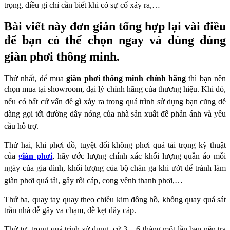
trọng, điều gì chỉ cần biết khi có sự cố xảy ra,…
Bài viết này đơn giản tổng hợp lại vài điều
để bạn có thể chọn ngay và dùng đúng
giàn phơi
thông minh.
Thứ nhất, để mua
giàn phơi thông minh chính hãng
thì bạn nên
chọn mua tại showroom, đại lý
chính hãng của thương hiệu. Khi đó,
nếu có bất cứ vấn đề gì xảy ra trong quá trình sử dụng
bạn cũng dễ
dàng gọi tới đường dây nóng của nhà sản xuất để phản ánh và yêu
cầu hỗ trợ.
Thứ hai, khi phơi đồ, tuyệt đối không phơi quá tải trọng kỹ thuật
của
giàn phơi
, hãy ước lượng
chính xác khối lượng quần áo mỗi
ngày của gia đình, khối lượng của bộ chăn ga khi ướt để
tránh làm
giàn phơi quá tải, gây rối cáp, cong vênh thanh phơi,…
Thứ ba, quay tay quay theo chiều kim đồng hồ, không quay quá sát
trần nhà dễ gây va chạm,
dễ kẹt dây cáp.
Thứ tư, trong quá trình sử dụng, cứ 3 – 6 tháng một lần bạn nên tra