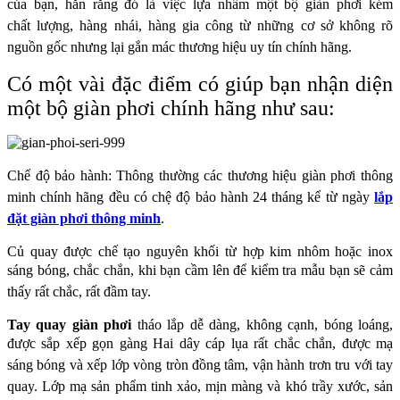
của bạn, hẳn rằng đó là việc lựa nhầm một bộ giàn phơi kém
chất
lượng, hàng nhái, hàng gia công từ những cơ sở không rõ
nguồn gốc nhưng lại gắn mác
thương hiệu uy tín chính hãng.
Có một vài đặc điểm có giúp bạn nhận diện
một bộ giàn phơi chính hãng như sau:
Chế độ bảo hành: Thông thường các thương hiệu giàn phơi thông
minh chính hãng đều có chệ
độ bảo hành 24 tháng kể từ ngày
lắp
đặt giàn phơi thông minh
.
Củ quay được chế tạo nguyên khối từ hợp kim nhôm hoặc inox
sáng bóng, chắc chắn, khi bạn
cầm lên để kiểm tra mẫu bạn sẽ cảm
thấy rất chắc, rất đầm tay.
Tay quay giàn phơi
tháo lắp dễ dàng, không cạnh, bóng loáng,
được sắp xếp gọn gàng
Hai dây cáp lụa rất chắc chắn, được mạ
sáng bóng và xếp lớp vòng tròn đồng tâm, vận hành
trơn tru với tay
quay.
Lớp mạ sản phẩm tinh xảo, mịn màng và khó trầy xước, sản