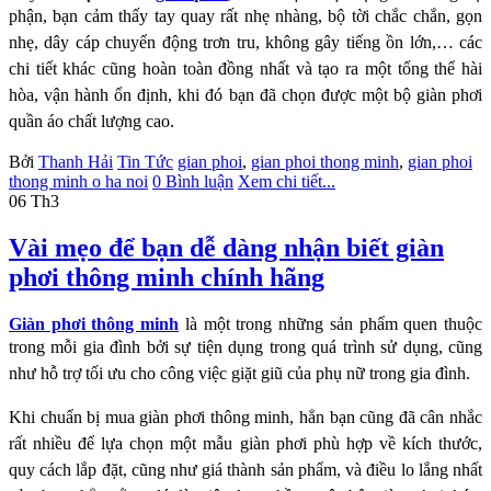
phận, bạn cảm thấy tay quay rất
nhẹ nhàng, bộ tời chắc chắn, gọn
nhẹ, dây cáp chuyển động trơn tru, không gây tiếng ồn lớn,…
các
chi tiết khác cũng hoàn toàn đồng nhất và tạo ra một tổng thể hài
hòa, vận hành ổn định,
khi đó bạn đã chọn được một bộ giàn phơi
quần áo chất lượng cao.
Bởi
Thanh Hải
Tin Tức
gian phoi
,
gian phoi thong minh
,
gian phoi
thong minh o ha noi
0 Bình luận
Xem chi tiết...
06
Th3
Vài mẹo để bạn dễ dàng nhận biết giàn
phơi thông minh chính hãng
Giàn phơi thông minh
là một trong những sản phẩm quen thuộc
trong mỗi gia đình bởi sự tiện
dụng trong quá trình sử dụng, cũng
như hỗ trợ tối ưu cho công việc giặt giũ của phụ nữ trong
gia đình.
Khi chuẩn bị mua giàn phơi thông minh, hẳn bạn cũng đã cân nhắc
rất nhiều để lựa
chọn một mẫu giàn phơi phù hợp về kích thước,
quy cách lắp đặt, cũng như giá thành sản
phẩm, và điều lo lắng nhất