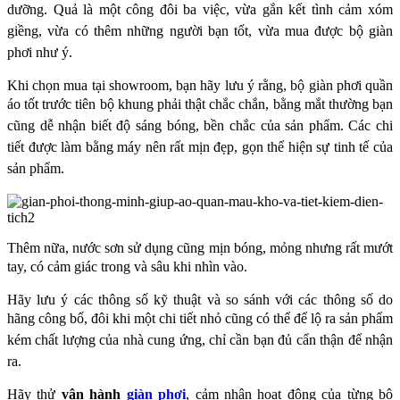
dưỡng. Quả là một công đôi ba việc, vừa gắn kết tình
cảm xóm
giềng, vừa có thêm những người bạn tốt, vừa mua được bộ giàn
phơi như ý.
Khi chọn mua tại showroom, bạn hãy lưu ý rằng, bộ giàn phơi quần
áo tốt trước tiên bộ khung
phải thật chắc chắn, bằng mắt thường bạn
cũng dễ nhận biết độ sáng bóng, bền chắc của sản
phẩm. Các chi
tiết được làm bằng máy nên rất mịn đẹp, gọn thể hiện sự tinh tế của
sản phẩm.
Thêm nữa, nước sơn sử dụng cũng mịn bóng, mỏng nhưng rất mướt
tay, có cảm giác trong và
sâu khi nhìn vào.
Hãy lưu ý các thông số kỹ thuật và so sánh với các thông số do
hãng công bố, đôi khi một chi
tiết nhỏ cũng có thể để lộ ra sản phẩm
kém chất lượng của nhà cung ứng, chỉ cần bạn đủ cẩn
thận để nhận
ra.
Hãy thử
vận hành
giàn phơi
, cảm nhận hoạt động của từng bộ