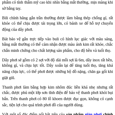
phẩm có tính thẩm mỹ cao khi
nhìn bằng mắt thường, mịn màng khi
sờ bằng tay.
Bili chính hãng gắn trần thường được làm bằng thép chống gỉ, rất
khỏe có thể chịu được tải
trọng lớn, có bánh xe để hỗ trợ chuyển
động của dây phơi.
Bát bảo vệ gắn trực tiếp vào buli có hình lục giác với màu sáng,
bằng mắt thường có thể cảm
nhận được màu ánh kim rất khỏe, chắc
chắn minh chứng cho chất lượng sản phẩm, cho độ
bền và tuổi thọ.
Dây phơi sẽ gồm có 2 sợi với độ dài mỗi sợi là 6m, dây inox rất bền,
không gỉ, và chịu lực tốt.
Dây xoắn lại để tăng tuổi thọ, tăng khả
năng chịu lực, có thể phơi được những bộ đồ nặng,
chăn ga gối khi
giặt giũ.
Thanh phơi làm bằng hợp kim nhôm đúc liền khá nhẹ nhưng rất
chắc, được phủ một lớp sơn
tĩnh điện để bảo vệ thanh phơi khỏi bụi
bẩn. Trên thanh phơi có 80 lỗ khoen được đục gọn,
không có cạnh
sắc, tiện lợi cho quá trình phơi đồ của người dùng.
Với một số đặc điểm nổi bật trên của
sản phẩm
giàn phơi
chính