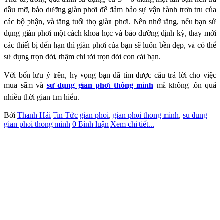
dầu mỡ, bảo dưỡng giàn
phơi để đảm bảo sự vận hành trơn tru của
các bộ phận, và tăng tuổi thọ giàn phơi. Nên nhớ
rằng, nếu bạn sử
dụng giàn phơi một cách khoa học và bảo dưỡng định kỳ, thay mới
các thiết
bị đến hạn thì giàn phơi của bạn sẽ luôn bền đẹp, và có thể
sử dụng trọn đời, thậm chí tới trọn
đời con cái bạn.
Với bốn lưu ý trên, hy vọng bạn đã tìm được câu trả lời cho việc
mua sắm và
sử dụng giàn phơi
thông minh
mà không tốn quá
nhiều thời gian tìm hiểu.
Bởi
Thanh Hải
Tin Tức
gian phoi
,
gian phoi thong minh
,
su dung
gian phoi thong minh
0 Bình luận
Xem chi tiết...