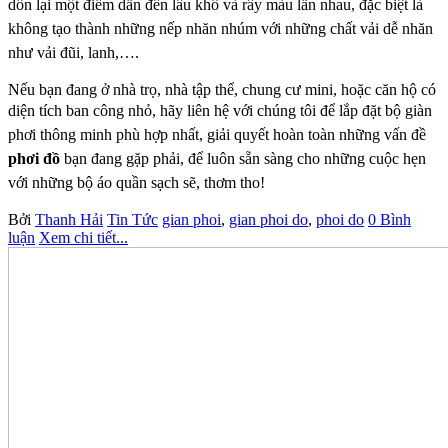
dồn lại một điểm dẫn đến lâu khô và rây màu lẫn nhau,
đặc biệt là
không tạo thành những nếp nhăn nhúm với những chất vải dễ nhăn
như vải đũi, lanh,….
Nếu bạn đang ở nhà trọ, nhà tập thể, chung cư mini, hoặc căn hộ có
diện tích ban công nhỏ, hãy liên
hệ với chúng tôi để lắp đặt bộ giàn
phơi thông minh phù hợp nhất, giải quyết hoàn toàn những vấn
đề
phơi đồ
bạn đang gặp phải, để luôn sẵn sàng cho những cuộc hẹn
với những bộ áo quần sạch sẽ,
thơm tho!
Bởi
Thanh Hải
Tin Tức
gian phoi
,
gian phoi do
,
phoi do
0 Bình
luận
Xem chi tiết...