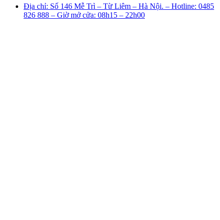
Địa chỉ: Số 146 Mễ Trì – Từ Liêm – Hà Nội. – Hotline: 0485
826 888 – Giờ mở cửa: 08h15 – 22h00