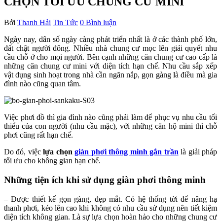
CHỌN TỐI ƯU CHUNG CƯ MINI
Bởi
Thanh Hải
Tin Tức
0 Bình luận
Ngày nay, dân số ngày càng phát triển nhất là ở các thành phố lớn,
đất chật người đông. Nhiều nhà chung cư mọc lên giải quyết nhu
cầu chỗ ở cho mọi người. Bên cạnh những căn chung cư cao cấp là
những căn chung cư mini với diện tích hạn chế. Nhu cầu sắp xếp
vật dụng sinh hoạt trong nhà cần ngăn nắp, gọn gàng là điều mà gia
đình nào cũng quan tâm.
Việc phơi đồ thì gia đình nào cũng phải làm để phục vụ nhu cầu tối
thiểu của con người (nhu cầu mặc), với những căn hộ mini thì chỗ
phơi cũng rất hạn chế.
Do đó, việc
lựa chọn
giàn phơi thông minh gắn trần
là giải pháp
tối ưu cho không gian hạn chế.
Những tiện ích khi sử dụng giàn phơi thông minh
– Được thiết kế gọn gàng, đẹp mắt. Có hệ thống tời để nâng hạ
thanh phơi, kéo lên cao khi không có nhu cầu sử dụng nên tiết kiệm
diện tích không gian. Là sự lựa chọn hoàn hảo cho những chung cư