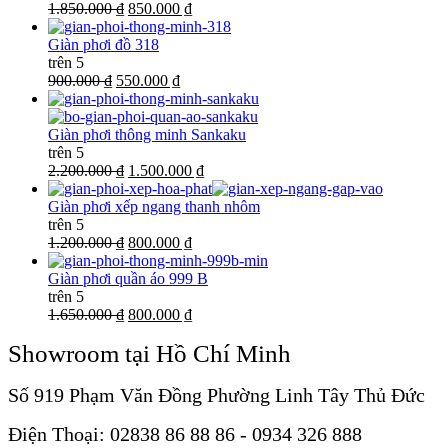
1.850.000 ₫
850.000 ₫
Giàn phơi đồ 318
trên 5
900.000 ₫
550.000 ₫
Giàn phơi thông minh Sankaku
trên 5
2.200.000 ₫
1.500.000 ₫
Giàn phơi xếp ngang thanh nhôm
trên 5
1.200.000 ₫
800.000 ₫
Giàn phơi quần áo 999 B
trên 5
1.650.000 ₫
800.000 ₫
Showroom tại Hồ Chí Minh
Số 919 Phạm Văn Đồng Phường Linh Tây Thủ Đức
Điện Thoại: 02838 86 88 86 - 0934 326 888