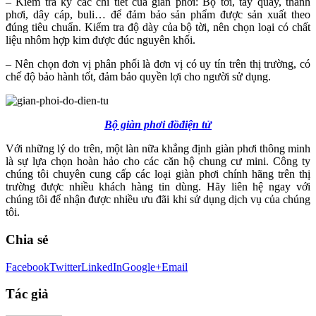
– Kiểm tra kỹ các chi tiết của giàn phơi: Bộ tời, tay quay, thanh
phơi, dây cáp, buli… để đảm bảo sản phẩm được sản xuất theo
đúng tiêu chuẩn. Kiểm tra độ dày của bộ tời, nên chọn loại có chất
liệu nhôm hợp kim được đúc nguyên khối.
– Nên chọn đơn vị phân phối là đơn vị có uy tín trên thị trường, có
chế độ bảo hành tốt, đảm bảo quyền lợi cho người sử dụng.
Bộ giàn phơi đồđiện tử
Với những lý do trên, một làn nữa khẳng định giàn phơi thông minh
là sự lựa chọn hoàn hảo cho các căn hộ chung cư mini. Công ty
chúng tôi chuyên cung cấp các loại giàn phơi chính hãng trên thị
trường được nhiều khách hàng tin dùng. Hãy liên hệ ngay với
chúng tôi để nhận được nhiều ưu đãi khi sử dụng dịch vụ của chúng
tôi.
Chia sẻ
Facebook
Twitter
LinkedIn
Google+
Email
Tác giả