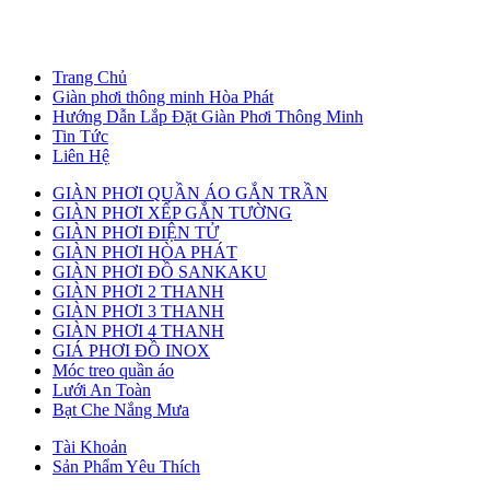
Trang Chủ
Giàn phơi thông minh Hòa Phát
Hướng Dẫn Lắp Đặt Giàn Phơi Thông Minh
Tin Tức
Liên Hệ
GIÀN PHƠI QUẦN ÁO GẮN TRẦN
GIÀN PHƠI XẾP GẮN TƯỜNG
GIÀN PHƠI ĐIỆN TỬ
GIÀN PHƠI HÒA PHÁT
GIÀN PHƠI ĐỒ SANKAKU
GIÀN PHƠI 2 THANH
GIÀN PHƠI 3 THANH
GIÀN PHƠI 4 THANH
GIÁ PHƠI ĐỒ INOX
Móc treo quần áo
Lưới An Toàn
Bạt Che Nắng Mưa
Tài Khoản
Sản Phẩm Yêu Thích