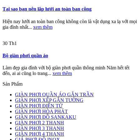
Tại sao bạn nên lắp lưới an toàn ban công
Hiện nay lưới an toàn ban công không còn là vật dụng xa lạ với mọi
gia đình nhất...
xem thêm
30
Th1
Bộ giàn phơi quần áo
Làm đẹp gia đình với bộ giàn phơi quần thông minh Năm hết tết
đến, ai ai cũng lo trang...
xem thêm
Sản Phẩm
GIÀN PHƠI QUẦN ÁO GẮN TRẦN
GIÀN PHƠI XẾP GẮN TƯỜNG
GIÀN PHƠI ĐIỆN TỬ
GIÀN PHƠI HÒA PHÁT
GIÀN PHƠI ĐỒ SANKAKU
GIÀN PHƠI 2 THANH
GIÀN PHƠI 3 THANH
GIÀN PHƠI 4 THANH
GIÁ PHƠI ĐỒ INOX