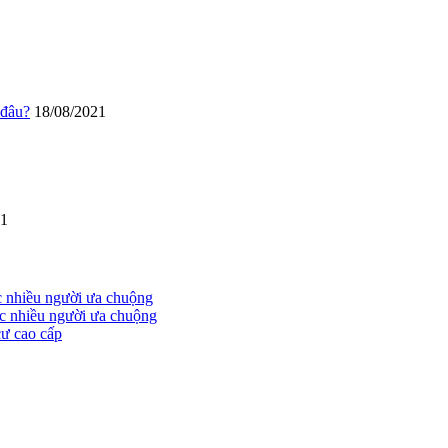
 đâu?
18/08/2021
21
c nhiều người ưa chuộng
ợc nhiều người ưa chuộng
cư cao cấp