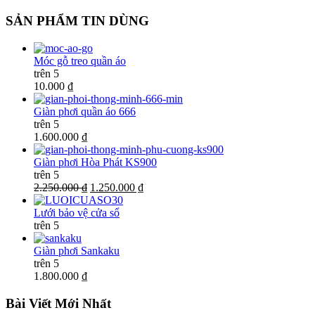
SẢN PHẨM TIN DÙNG
Móc gỗ treo quần áo
trên 5
10.000 ₫
Giàn phơi quần áo 666
trên 5
1.600.000 ₫
Giàn phơi Hòa Phát KS900
trên 5
2.250.000 ₫
1.250.000 ₫
Lưới bảo vệ cửa sổ
trên 5
Giàn phơi Sankaku
trên 5
1.800.000 ₫
Bài Viết Mới Nhất