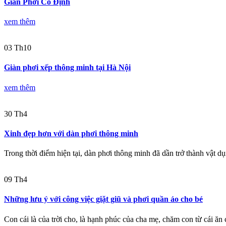
Giàn Phơi Cố Định
xem thêm
03
Th10
Giàn phơi xếp thông minh tại Hà Nội
xem thêm
30
Th4
Xinh đẹp hơn với dàn phơi thông minh
Trong thời điểm hiện tại, dàn phơi thông minh đã dần trở thành vật d
09
Th4
Những lưu ý với công việc giặt giũ và phơi quần áo cho bé
Con cái là của trời cho, là hạnh phúc của cha mẹ, chăm con từ cái ăn 