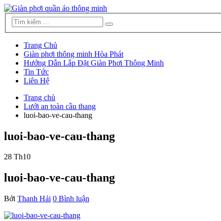
Trang Chủ
Giàn phơi thông minh Hòa Phát
Hướng Dẫn Lắp Đặt Giàn Phơi Thông Minh
Tin Tức
Liên Hệ
Trang chủ
Lưới an toàn cầu thang
luoi-bao-ve-cau-thang
luoi-bao-ve-cau-thang
28
Th10
luoi-bao-ve-cau-thang
Bởi
Thanh Hải
0 Bình luận