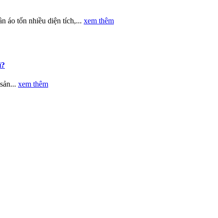
 áo tốn nhiều diện tích,...
xem thêm
ì?
sản...
xem thêm