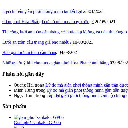
Địa chỉ bán giàn phơi thông minh tại Đà Lạt
23/01/2023
Giàn phơi Hòa Phát giá rẻ có nên mua hay không?
20/08/2021
Thi công lưới an toàn cầu thang có phức tạp không và nên thi công ở
Lưới an toàn cầu thang giá bao nhiêu?
18/08/2021
Báo giá lưới an toàn cầu thang
04/08/2021
Những lưu ý khi chọn mua giàn phơi Hòa Phát chính hãng
03/08/20
Phản hồi gần đây
Quang Hai
trong
Lý do mà giàn phơi thông minh gắn trần đượ
Minh Hung
trong
Lý do mà giàn phơi thông minh gắn trần đư
Ngọc Trinh
trong
Lắp đặt giàn phơi thông minh căn hộ chung 
Sản phẩm
Giàn phơi sankaku GP-06
trên 5