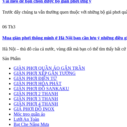
Vài mẹo để bạn chọn được bộ giàn phơi ưng ý
Trước đây chúng ta vẫn thường quen thuộc với những bộ giá phơi quần
06
Th3
Mua giàn phơi thông minh ở Hà Nội bạn cần lưu ý những điều g
Hà Nội – thủ đô của cả nước, vùng đất mà bạn có thể tìm thấy bất cứ 
Sản Phẩm
GIÀN PHƠI QUẦN ÁO GẮN TRẦN
GIÀN PHƠI XẾP GẮN TƯỜNG
GIÀN PHƠI ĐIỆN TỬ
GIÀN PHƠI HÒA PHÁT
GIÀN PHƠI ĐỒ SANKAKU
GIÀN PHƠI 2 THANH
GIÀN PHƠI 3 THANH
GIÀN PHƠI 4 THANH
GIÁ PHƠI ĐỒ INOX
Móc treo quần áo
Lưới An Toàn
Bạt Che Nắng Mưa