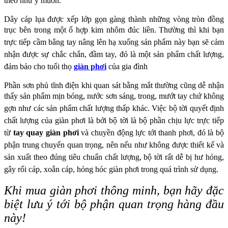
theo như ý muốn.
Dây cáp lụa được xếp lớp gọn gàng thành những vòng tròn đồng
trục bên trong một ổ hợp kim nhôm
đúc liền. Thường thì khi bạn
trực tiếp cầm bằng tay nâng lên hạ xuống sản phẩm này bạn sẽ cảm
nhận
được sự chắc chắn, đầm tay, đó là một sản phẩm chất lượng,
đảm bảo cho tuổi thọ
giàn phơi
của gia đình
Phần sơn phủ tĩnh điện khi quan sát bằng mắt thường cũng dễ nhận
thấy sản phẩm mịn bóng, nước sơn
sáng, trong, mướt tay chứ không
gợn như các sản phẩm chất lượng thấp khác.
Việc bộ tời quyết định
chất lượng của giàn phơi là bởi bộ tời là bộ phần chịu lực trực tiếp
từ
tay quay giàn phơi
và
chuyền động lực tới thanh phơi, đó là bộ
phận trung chuyển quan trọng, nên nếu như không được thiết
kế và
sản xuất theo đúng tiêu chuẩn chất lượng, bộ tời rất dễ bị hư hỏng,
gây rối cáp, xoắn cáp, hỏng
hóc giàn phơi trong quá trình sử dụng.
Khi mua giàn phơi thông minh, bạn hãy đặc
biệt lưu ý tới bộ phận quan trọng hàng đầu
này!