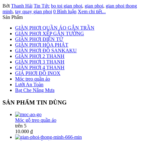
Bởi
Thanh Hải
Tin Tức
bo toi gian phoi
,
gian phoi
,
gian phoi thong
minh
,
tay quay gian phoi
0 Bình luận
Xem chi tiết...
Sản Phẩm
GIÀN PHƠI QUẦN ÁO GẮN TRẦN
GIÀN PHƠI XẾP GẮN TƯỜNG
GIÀN PHƠI ĐIỆN TỬ
GIÀN PHƠI HÒA PHÁT
GIÀN PHƠI ĐỒ SANKAKU
GIÀN PHƠI 2 THANH
GIÀN PHƠI 3 THANH
GIÀN PHƠI 4 THANH
GIÁ PHƠI ĐỒ INOX
Móc treo quần áo
Lưới An Toàn
Bạt Che Nắng Mưa
SẢN PHẨM TIN DÙNG
Móc gỗ treo quần áo
trên 5
10.000 ₫