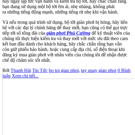
hãy ngay lập tức vận hành
và kiểm tra bộ tời, hãy chắc chắn rằng
bạn đang sử dụng một bộ tời êm ái, nhẹ nhàng, không phát
ra
những tiếng động mạnh, những tiếng rít nhẹ khi vận hành.
Và nếu trong quá trình sử dụng, bộ tời giàn phơi bị hỏng, hãy liên
hệ với các đại lý chính hãng để thay mới, bạn
cũng có thể gọi trực
tiếp tới số tổng đài của
giàn phơi Phú Cường
để kỹ thuật viên của
chúng tôi thực hiện kiểm tra và
thay mới với mức ưu đãi theo cam
kết ban đầu dành cho khách hàng, hãy chắc chắn rằng bạn vẫn
còn
giữ phiếu bảo hành, hoặc cung cấp địa chỉ, số điện thoại khi
đăng ký mua giàn phơi với nhân viên của
chúng tôi để nhận được
chế độ chăm sóc tốt nhất.
Bởi
Thanh Hải
Tin Tức
bo toi gian phoi
,
tay quay gian phoi
0 Bình
luận
Xem chi tiết...