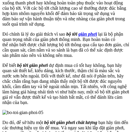
xuống thanh phơi hay không hoàn toàn phụ thuộc vào hoạt động
của bộ tời. Với các bộ tời chất
lượng cao sẽ thường được đúc bằng
hợp kim nhôm nguyên khối để đảm bảo tải trọng sử dụng và
đảm
bảo sự vận hành thuận tiện và nhẹ nhàng của giàn phơi trong
suốt quá trình sử dụng.
Đó chính là lý do
giải thích vì sao
bộ tời
giàn phơi
lại là bộ phận
quan trọng nhất của giàn phơi thông minh. Bạn hoàn toàn có
thể
nhận biết được chất lượng bộ tời thông qua cấu tạo đơn giản, chỉ
cần quan sát, cầm nắm và so sánh là
bạn đã có thể xác định được
sản phẩm nào nên và không nên mua.
Để biết
bộ tời giàn phơi
dự định mua có tốt hay không, bạn hãy
quan sát thiết kế, kiểu dáng, kích thước,
thậm chí là màu sắc và
nước sơn bên ngoài. Đối với thiết kế, như đã nói ở phần trên, hãy
chắc chắn rằng
bạn đang nhận thấy một bộ tời được đúc nguyên
khối, cầm đằm tay và bề ngoài nhẵn mịn. Tất nhiên,
với công nghệ
làm hàng giả hàng nhái tính vi như hiện nay, một số bộ tời giản phơi
giá rẻ vẫn được thiết
kế và tạo hình bắt mắt, có thể đánh lừa cảm
nhận của bạn.
Do đó, để sở hữu một
bộ tời giàn phơi chất lượng
bạn
hãy tìm đến
các thương hiệu uy tín để mua. Và ngay sau khi lắp đặt giàn phơi,