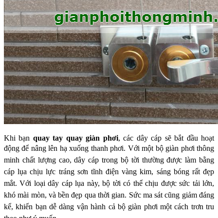
Khi bạn
quay tay quay giàn phơi
, các dây cáp sẽ bắt đầu hoạt
động để nâng lên hạ xuống thanh phơi. Với một bộ
giàn phơi thông
minh chất lượng cao, dây cáp trong bộ tời thường được làm bằng
cáp lụa chịu lực tráng
sơn tĩnh điện vàng kim, sáng bóng rất đẹp
mắt. Với loại dây cáp lụa này, bộ tời có thể chịu được sức tải
lớn,
khó mài mòn, và bền đẹp qua thời gian. Sức ma sát cũng giảm đáng
kể, khiến bạn dễ dàng vận hành
cả bộ giàn phơi một cách trơn tru