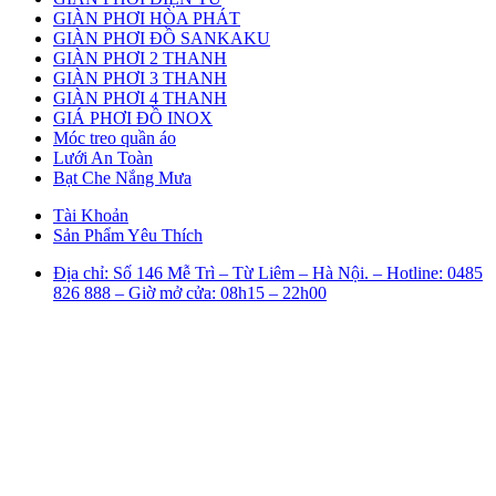
GIÀN PHƠI HÒA PHÁT
GIÀN PHƠI ĐỒ SANKAKU
GIÀN PHƠI 2 THANH
GIÀN PHƠI 3 THANH
GIÀN PHƠI 4 THANH
GIÁ PHƠI ĐỒ INOX
Móc treo quần áo
Lưới An Toàn
Bạt Che Nắng Mưa
Tài Khoản
Sản Phẩm Yêu Thích
Địa chỉ: Số 146 Mễ Trì – Từ Liêm – Hà Nội. – Hotline: 0485
826 888 – Giờ mở cửa: 08h15 – 22h00