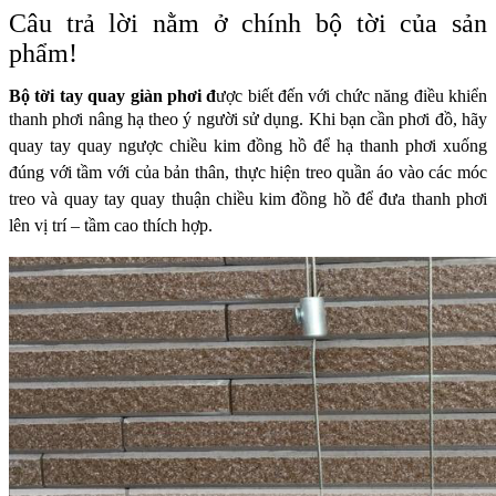
Câu trả lời nằm ở chính bộ tời của sản
phẩm!
Bộ tời tay quay giàn phơi đ
ược biết đến với chức năng điều khiển
thanh phơi nâng hạ theo ý người sử dụng. Khi bạn cần
phơi đồ, hãy
quay tay quay ngược chiều kim đồng hồ để hạ thanh phơi xuống
đúng với tầm với của bản
thân, thực hiện treo quần áo vào các móc
treo và quay tay quay thuận chiều kim đồng hồ để đưa thanh
phơi
lên vị trí – tầm cao thích hợp.