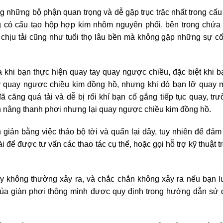
ng những bộ phận quan trọng và dễ gặp trục trặc nhất trong cấu
g có cấu tạo hộp hợp kim nhôm nguyên phối, bên trong chứa 
 chịu tải cũng như tuổi thọ lâu bền mà không gặp những sự c
a khi bạn thực hiện quay tay quay ngược chiều, đặc biệt khi 
y quay ngược chiều kim đồng hồ, nhưng khi đó bạn lỡ quay
 căng quá tải và dễ bị rối khí bạn cố gắng tiếp tục
quay, tr
ạn nâng thanh phơi nhưng lại quay ngược chiều
kim đồng hồ.
n giản bằng việc tháo bộ tời và quấn lại dây, tuy nhiên để đả
ài để được tư vấn các thao tác cụ thể, hoặc gọi hỗ trợ kỹ
thuật t
y không thường xảy ra, và chắc chắn không xảy ra nếu bạn 
 của giàn phơi thông minh được quy định trong hướng dẫn
sử 