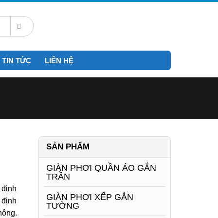
TIN TỨC
LIÊN HỆ
SẢN PHẨM
GIÀN PHƠI QUẦN ÁO GẮN
TRẦN
t
định
GIÀN PHƠI XẾP GẮN
 định
TƯỜNG
hông.