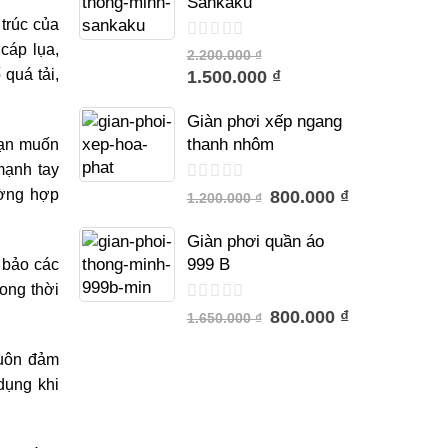
Sankaku
 trúc của
cáp lụa,
trên
2.200.000 ₫
5
ố quá
tải,
1.500.000 ₫
Giàn phơi xếp ngang
thanh nhôm
bạn
muốn
mạnh tay
ường hợp
trên
800.000 ₫
1.200.000 ₫
5
Giàn phơi quần áo
999 B
m bảo
các
rong thời
trên
800.000 ₫
1.650.000 ₫
5
luôn
đảm
dụng khi