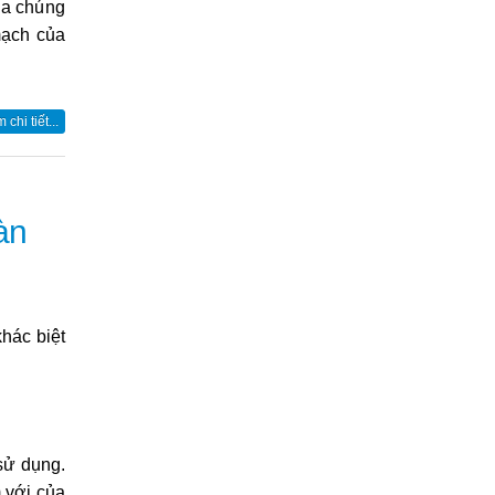
ủa chúng
mạch của
chi tiết...
àn
 khác
biệt
sử dụng.
 với của