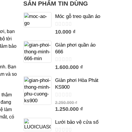
SẢN PHẨM TIN DÙNG
Móc gỗ treo quần áo
trên
10.000 ₫
ơi, bạn
5
bộ tời
Giàn phơi quần áo
 đảm
bảo
666
trên
1.600.000 ₫
inh. Bạn
5
ắm và so
Giàn phơi Hòa Phát
KS900
,
thậm
trên
 đang
2.250.000 ₫
5
1.250.000 ₫
hệ làm
mắt, có
Lưới bảo vệ cửa sổ