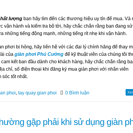
chất lượng
bạn
hãy tìm đến các thương hiệu uy tín để mua. Và
tức vận hành
và kiểm tra bộ tời, hãy chắc chắn rằng bạn đang s
 ra
những tiếng động mạnh, những tiếng rít nhẹ khi vận hành.
àn phơi bị hỏng, hãy liên hệ với các đại lý chính hãng để thay m
 đài của
giàn phơi Phú Cường
để kỹ thuật viên của chúng tôi t
o cam kết ban đầu dành cho khách hàng, hãy chắc chắn rằng b
a chỉ, số điện thoại khi đăng ký mua giàn phơi với nhân viên
sóc tốt nhất.
ian phoi
,
tay quay gian phoi
0 Bình luận
Xem 
thường gặp phải khi sử dụng giàn p