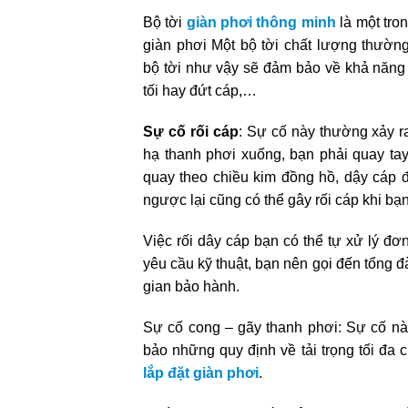
Bộ tời
giàn phơi thông minh
là một tro
giàn phơi
Một bộ tời chất lượng thườn
bộ
tời như vậy sẽ đảm bảo về khả năng
tối hay đứt cáp,…
Sự cố rối cáp
: Sự cố này thường xảy r
hạ thanh phơi xuống, bạn phải quay ta
quay theo chiều kim đồng hồ, dậy cáp đã
ngược lại cũng có thể gây rối cáp khi b
Việc rối dây cáp bạn có thể tự xử lý đơ
yêu cầu kỹ thuật, bạn nên gọi đến tổng đ
gian bảo hành.
Sự cố cong – gãy thanh phơi: Sự cố nà
bảo những quy định về tải trọng tối đa
lắp đặt giàn phơi
.