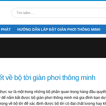
 PHÁT
HƯỚNG DẪN LẮP ĐẶT GIÀN PHƠI THÔNG MINH
t về bộ tời giàn phơi thông minh
i thực sự là một trong những bộ phận quan trọng hàng đầu quyế
ậy để nắm bắt được bộ giàn phơi thông minh mà gia đình
bạn dự
trọng về bộ tời để xác định được bộ tời có đạt
chất lượng hay k