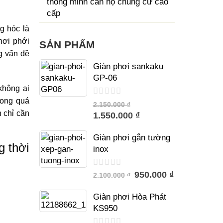
thông minh căn hộ chung cư cao
cấp
ng hóc
là
hơi phới
SẢN PHẨM
g vấn đề
Giàn phơi sankaku
GP-06
 không
ai
rong quá
trên
2.150.000 ₫
5
n chỉ cần
1.550.000 ₫
Giàn phơi gắn tường
g thời
inox
trên
950.000 ₫
2.100.000 ₫
5
Giàn phơi Hòa Phát
KS950