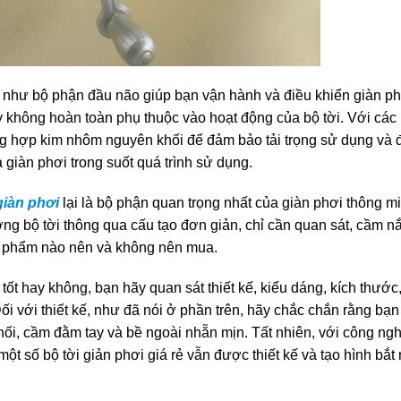
hư bộ phận đầu não giúp bạn vận hành và điều khiển giàn ph
 không hoàn toàn phụ thuộc vào hoạt động của bộ tời. Với các 
g hợp kim nhôm nguyên khối để đảm bảo tải trọng sử dụng và
giàn phơi trong suốt quá trình sử dụng.
giàn phơi
lại là bộ phận quan trọng nhất của giàn phơi thông m
ng bộ tời thông qua cấu tạo đơn giản, chỉ cần quan sát, cầm n
n phẩm nào nên và không nên mua.
tốt hay không, bạn hãy quan sát thiết kế, kiểu dáng, kích thước
i với thiết kế, như đã nói ở phần trên, hãy chắc chắn rằng
bạn
ối, cầm đằm tay và bề ngoài nhẵn mịn. Tất nhiên,
với công ng
một số bộ tời giản phơi giá rẻ vẫn được thiết
kế và tạo hình bắt 