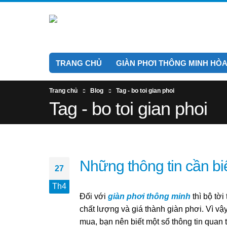
TRANG CHỦ
GIÀN PHƠI THÔNG MINH HÒA
Trang chủ
Blog
Tag -
bo toi gian phoi
Tag - bo toi gian phoi
Những thông tin cần biế
27
Th4
Đối với
giàn phơi thông minh
thì bộ tờ
chất lượng và giá thành giàn phơi. Vì v
mua, bạn nên biết một số thông tin quan 