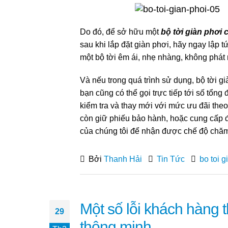
Do đó, để sở hữu một
bộ tời giàn phơi 
sau khi lắp đặt giàn phơi, hãy ngay lập 
một bộ tời êm ái, nhẹ nhàng, không phát
Và nếu trong quá trình sử dụng, bộ tời gi
bạn
cũng có thể gọi trực tiếp tới số tổng
kiểm tra và
thay mới với mức ưu đãi the
còn
giữ phiếu bảo hành, hoặc cung cấp đị
của
chúng tôi để nhận được chế độ chăm 
Bởi
Thanh Hải
Tin Tức
bo toi g
Một số lỗi khách hàng 
29
thông minh