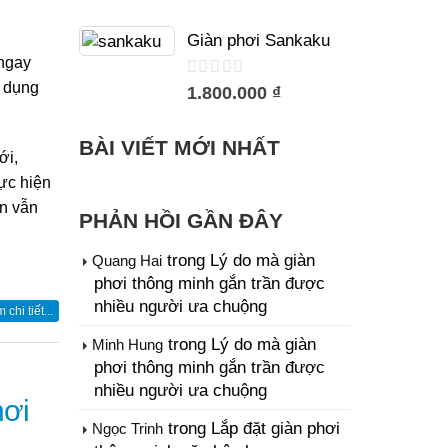
trên
5
Giàn phơi Sankaku
 ngay
ử dụng
trên
1.800.000 ₫
5
BÀI VIẾT MỚI NHẤT
ới,
hực hiện
ạn vẫn
PHẢN HỒI GẦN ĐÂY
trong
Lý do mà giàn
Quang Hai
phơi thông minh gắn trần được
nhiều người ưa chuộng
chi tiết...
trong
Lý do mà giàn
Minh Hung
phơi thông minh gắn trần được
nhiều người ưa chuộng
hơi
trong
Lắp đặt giàn phơi
Ngọc Trinh