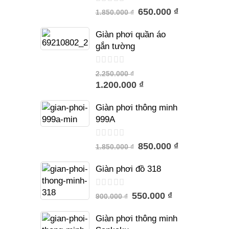
trên
650.000 ₫
1.850.000 ₫
5
Giàn phơi quần áo
gắn tường
trên
2.250.000 ₫
5
1.200.000 ₫
Giàn phơi thông minh
999A
trên
850.000 ₫
1.850.000 ₫
5
Giàn phơi đồ 318
trên
550.000 ₫
900.000 ₫
5
Giàn phơi thông minh