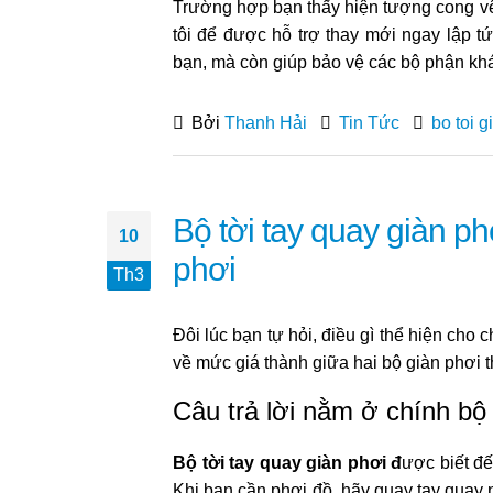
Trường hợp bạn thấy hiện tượng cong vê
tôi để được hỗ trợ thay mới ngay lập t
bạn, mà còn giúp bảo vệ các bộ phận kh
Bởi
Thanh Hải
Tin Tức
bo toi g
Bộ tời tay quay giàn p
10
phơi
Th3
Đôi lúc bạn tự hỏi, điều gì thể hiện cho
về mức giá thành giữa hai bộ giàn phơi
Câu trả lời nằm ở chính bộ
Bộ tời tay quay giàn phơi đ
ược biết đ
Khi bạn cần
phơi đồ, hãy quay tay quay