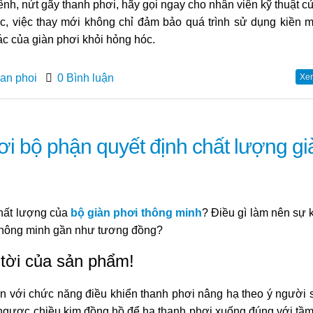
nh, nứt gãy thanh phơi, hãy gọi
ngay cho nhân viên kỹ thuật c
ức, việc thay mới không
chỉ đảm bảo quá trình sử dụng kiền 
ác của giàn phơi
khỏi hỏng hóc.
ian phoi
0 Bình luận
Xem 
hơi bộ phận quyết định chất lượng gi
 chất lượng của
bộ giàn phơi thông minh
? Điều gì làm nên sự
 thông minh gần như tương đồng?
 tời của sản phẩm!
ến với chức năng điều khiển thanh phơi nâng hạ theo ý người 
 ngược chiều kim đồng hồ để hạ thanh phơi xuống đúng với tầm