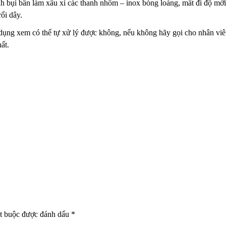
h bụi bẩn làm xấu xí các thanh
nhôm – inox bóng loáng, mất đi độ mới 
rối dây.
 dụng xem có thể tự xử lý được không, nếu không hãy
gọi cho nhân viê
ất.
t buộc được đánh dấu
*