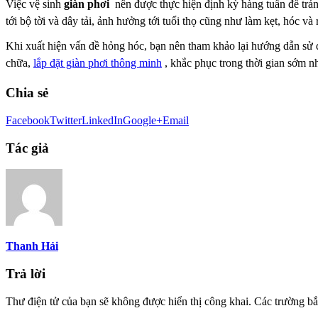
Việc vệ sinh
giàn phơi
nên được thực hiện định kỳ hàng tuần để trán
tới bộ tời và dây tải, ảnh hưởng tới tuổi thọ cũng như làm kẹt, hóc và 
Khi xuất hiện vấn
đề hỏng hóc, bạn nên tham khảo lại hướng dẫn sử
chữa,
lắp đặt giàn phơi thông minh
, khắc phục
trong thời gian sớm nh
Chia sẻ
Facebook
Twitter
LinkedIn
Google+
Email
Tác giả
Thanh Hải
Trả lời
Thư điện tử của bạn sẽ không được hiển thị công khai.
Các trường bắ