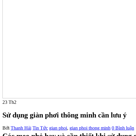
23
Th2
Sử dụng giàn phơi thông minh cần lưu ý
Bởi
Thanh Hải
Tin Tức
gian phoi
,
gian phoi thong minh
0 Bình luận