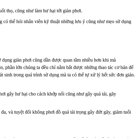
uổi thọ, cũng như làm hư hại tới giàn phơi.
g có thể hỏi nhân viên kỹ thuật những lưu ý cũng như mẹo sử dụng
sử dụng giàn phơi cũng dần được quan tâm nhiều hơn khi mà
viên, phần lớn chúng ta đều chỉ nắm bắt được những thao tác cơ bản để
t sinh trong quá trình sử dụng mà ta có thể tự xử lý hết sức đơn giản.
ơi gây hư hại cho cách khớp nối cũng như gây quá tải, gãy
i đa, và tuyệt đối không phơi
đồ quá tải trọng gây đứt gãy, giảm tuổi