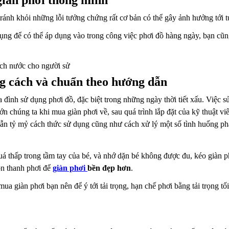
giàn phơi thông minh
tránh khỏi những lỗi tưởng chứng rất
cơ bản có thể gây ảnh hưởng tới t
ụng để có thể áp dụng vào trong công việc phơi đồ hàng ngày,
bạn cũn
ách nước cho người sử
g cách và chuẩn theo hướng dẫn
a đình sử dụng phơi đồ, đặc biệt trong
những ngày thời tiết xấu. Việc 
ớn chúng ta khi mua giàn phơi về, sau quá
trình lắp đặt của kỹ thuật 
dẫn tỷ mỷ cách thức sử dụng cũng như
cách xử lý một số tình huống phá
uá thấp trong tầm tay của bé, và
nhớ dặn bé không được đu, kéo giàn ph
ọn thanh phơi để
giàn phơi
bền đẹp hơn
.
mua giàn phơi bạn nên để ý tới tải trọng, hạn chế phơi bằng tải trọng tố