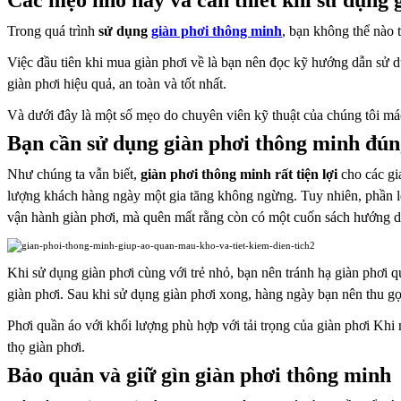
Các mẹo nhỏ hay và cần thiết khi sử dụng 
Trong quá trình
sử dụng
giàn phơi thông minh
, bạn không thể nào 
Việc đầu tiên khi mua giàn
phơi về là bạn nên đọc kỹ hướng dẫn sử d
giàn phơi hiệu quả, an toàn
và tốt nhất.
Và dưới đây là một số mẹo do chuyên viên kỹ thuật của chúng tôi m
Bạn cần sử dụng giàn phơi thông minh đún
Như chúng ta vẫn biết,
giàn phơi thông minh rất tiện
lợi
cho các gi
lượng
khách hàng ngày một gia tăng không ngừng. Tuy nhiên, phần l
vận
hành giàn phơi, mà quên mất rằng còn có một cuốn sách hướng 
Khi sử dụng giàn phơi cùng với trẻ nhỏ, bạn nên tránh hạ giàn phơi q
giàn
phơi. Sau khi sử dụng giàn phơi xong, hàng ngày bạn nên thu g
Phơi quần áo với khối lượng phù hợp với tải trọng của giàn phơi
Khi 
thọ giàn phơi.
Bảo quản và giữ gìn giàn phơi thông minh