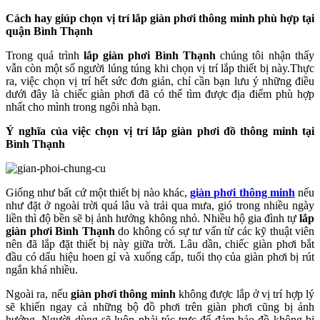
Cách hay giúp chọn vị trí lắp giàn phơi thông minh phù hợp tại
quận Bình Thạnh
Trong quá trình
lắp giàn phơi Bình Thạnh
chúng tôi nhận thấy
vẫn còn một số người lúng túng khi chọn vị trí lắp thiết bị này.Thực
ra, việc chọn vị trí hết sức đơn giản, chỉ cần bạn lưu ý những điều
dưới đây là chiếc giàn phơi đã có thể tìm được địa điểm phù hợp
nhất cho mình trong ngôi nhà bạn.
Ý nghĩa của việc chọn vị trí lắp giàn phơi đồ thông minh tại
Bình Thạnh
Giống như bất cứ một thiết bị nào khác,
giàn phơi thông minh
nếu
như đặt ở ngoài trời quá lâu và trải qua mưa, gió trong nhiều ngày
liền thì độ bền sẽ bị ảnh hưởng không nhỏ. Nhiều hộ gia đình tự
lắp
giàn phơi Bình Thạnh
do không có sự tư vấn từ các kỹ thuật viên
nên đã lắp đặt thiết bị này giữa trời. Lâu dần, chiếc giàn phơi bắt
đầu có dấu hiệu hoen gỉ và xuống cấp, tuổi thọ của giàn phơi bị rút
ngắn khá nhiều.
Ngoài ra, nếu
giàn phơi thông minh
không được lắp ở vị trí hợp lý
sẽ khiến ngay cả những bộ đồ phơi trên giàn phơi cũng bị ảnh
hưởng. Người dùng sẽ luôn phải túc trực để đảm bảo đồ không bị