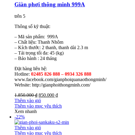
Giàn phơi thông minh 999A
trên 5
Thông số kỹ thuật:
– Mã sản phẩm: 999A
– Chất liệu: Thanh Nhôm
– Kích thước: 2 thanh, thanh dài 2.3 m
– Tải trọng tối đa: 45 (kg)
– Bảo hành : 24 tháng
Đặt hàng liên hệ:
Hotline:
02485 826 888 – 0934 326 888
www.facebook.com/gianphoiquanaothongminh/
Website: http://gianphoithongminh.com/
1.850.000 ₫
850.000 ₫
Thêm vào giỏ
Thêm vào mục yêu thích
Xem nhanh
-22%
Thêm vào giỏ
Thêm vào mục yêu thích