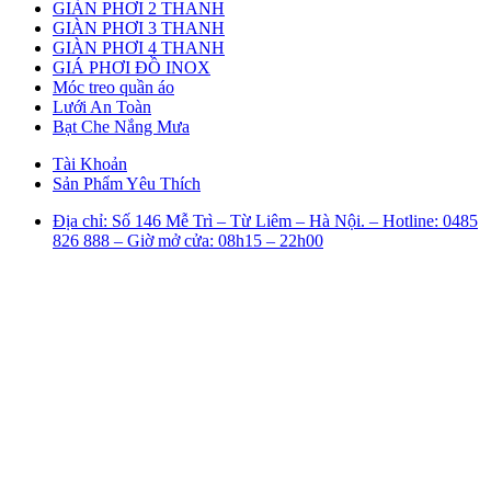
GIÀN PHƠI 2 THANH
GIÀN PHƠI 3 THANH
GIÀN PHƠI 4 THANH
GIÁ PHƠI ĐỒ INOX
Móc treo quần áo
Lưới An Toàn
Bạt Che Nắng Mưa
Tài Khoản
Sản Phẩm Yêu Thích
Địa chỉ: Số 146 Mễ Trì – Từ Liêm – Hà Nội. – Hotline: 0485
826 888 – Giờ mở cửa: 08h15 – 22h00