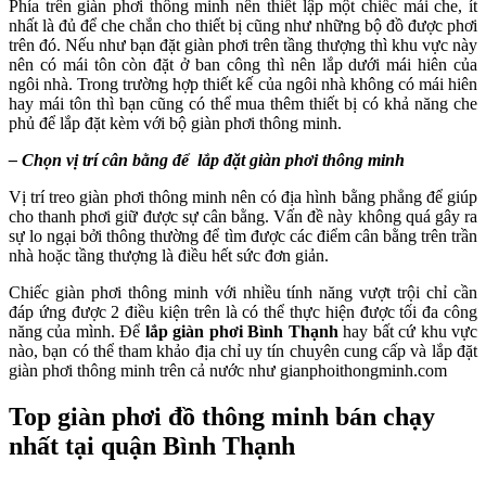
Phía trên giàn phơi thông minh nên thiết lập một chiếc mái che, ít
nhất là đủ để che chắn cho thiết bị cũng như những bộ đồ được phơi
trên đó. Nếu như bạn đặt giàn phơi trên tầng thượng thì khu vực này
nên có mái tôn còn đặt ở ban công thì nên lắp dưới mái hiên của
ngôi nhà. Trong trường hợp thiết kế của ngôi nhà không có mái hiên
hay mái tôn thì bạn cũng có thể mua thêm thiết bị có khả năng che
phủ để lắp đặt kèm với bộ giàn phơi thông minh.
– Chọn vị trí cân bằng để lắp đặt giàn phơi thông minh
Vị trí treo giàn phơi thông minh nên có địa hình bằng phẳng để giúp
cho thanh phơi giữ được sự cân bằng. Vấn đề này không quá gây ra
sự lo ngại bởi thông thường để tìm được các điểm cân bằng trên trần
nhà hoặc tầng thượng là điều hết sức đơn giản.
Chiếc giàn phơi thông minh với nhiều tính năng vượt trội chỉ cần
đáp ứng được 2 điều kiện trên là có thể thực hiện được tối đa công
năng của mình. Để
lắp giàn phơi Bình Thạnh
hay bất cứ khu vực
nào, bạn có thể tham khảo địa chỉ uy tín chuyên cung cấp và lắp đặt
giàn phơi thông minh trên cả nước như gianphoithongminh.com
Top giàn phơi đồ thông minh bán chạy
nhất tại quận Bình Thạnh