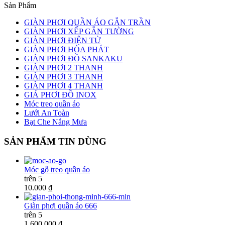
Sản Phẩm
GIÀN PHƠI QUẦN ÁO GẮN TRẦN
GIÀN PHƠI XẾP GẮN TƯỜNG
GIÀN PHƠI ĐIỆN TỬ
GIÀN PHƠI HÒA PHÁT
GIÀN PHƠI ĐỒ SANKAKU
GIÀN PHƠI 2 THANH
GIÀN PHƠI 3 THANH
GIÀN PHƠI 4 THANH
GIÁ PHƠI ĐỒ INOX
Móc treo quần áo
Lưới An Toàn
Bạt Che Nắng Mưa
SẢN PHẨM TIN DÙNG
Móc gỗ treo quần áo
trên 5
10.000 ₫
Giàn phơi quần áo 666
trên 5
1.600.000 ₫