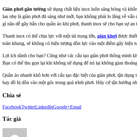
Giàn phơi gắn tường
sử dụng chất liệu inox luôn sáng bóng và không
lau
nhẹ là giàn phơi đã sáng như mới, bạn không phải lo lắng về vấn đ
gỉ
nâu dễ gây bẩn cho quần áo khi phơi, thanh inox sẽ cho bạn sự an 
Thanh inox có thể chịu lực với một tải trọng lớn,
giàn khơi
được thiết
toàn
khung, sẽ không có hiện tượng dồn lực vào một điểm gây hiện 
Lợi ích dành cho bạn?
Cũng như các cấu tạo giàn phơi thông minh kh
Bạn có thể thu gọn lại khi
không sử dụng để trả lại không gian thoán
Quần áo nhanh khô hơn với cấu tạo đặc biệt của giàn phơi, tận dụng t
hay đồ bị dồn vào một góc trong quá trình phơi. Hãy cứ tận hưởng n
Chia sẻ
Facebook
Twitter
LinkedIn
Google+
Email
Tác giả