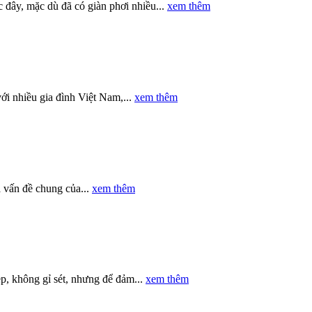
ây, mặc dù đã có giàn phơi nhiều...
xem thêm
ới nhiều gia đình Việt Nam,...
xem thêm
à vấn đề chung của...
xem thêm
p, không gỉ sét, nhưng để đảm...
xem thêm