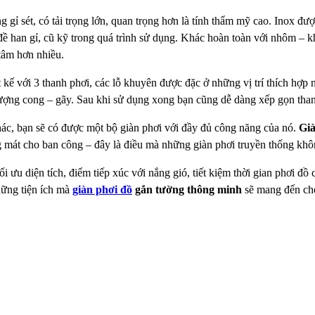
 gỉ sét, có tải trọng lớn, quan trọng
hơn là tính thẩm mỹ cao. Inox được
ề han gỉ, cũ kỹ trong quá trình sử
dụng. Khác hoàn toàn với nhôm – khi
tâm hơn nhiều.
 kế với 3 thanh phơi, các lỗ khuyên
được đặc ở những vị trí thích hợp n
tượng cong – gãy. Sau khi sử dụng xong
bạn cũng dễ dàng xếp gọn thanh
ác, bạn sẽ có được một bộ giàn phơi với đầy đủ công năng
của nó.
Già
g mát cho ban công – đây là điều mà những giàn phơi truyền
thống khô
ối ưu diện tích, điểm tiếp xúc với
nắng gió, tiết kiệm thời gian phơi đ
hững tiện ích mà
giàn phơi đồ
gắn tường thông minh
sẽ mang đến cho