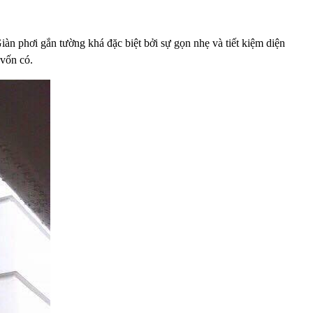
àn phơi gắn tường khá đặc biệt bởi sự gọn nhẹ và tiết kiệm diện
vốn có.