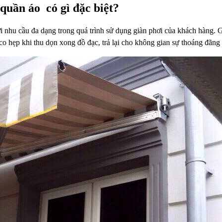
quần áo
có gì đặc biệt?
i nhu cầu đa dạng trong quá trình sử
dụng giàn phơi của khách hàng. Gi
co hẹp khi thu dọn xong đồ đạc, trả lại
cho không gian sự thoáng đãng 