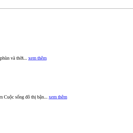
phùn và thời...
xem thêm
m Cuộc sống đô thị bận...
xem thêm