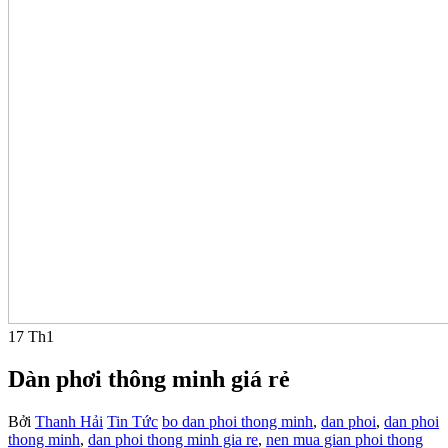
17
Th1
Dàn phơi thông minh giá rẻ
Bởi
Thanh Hải
Tin Tức
bo dan phoi thong minh
,
dan phoi
,
dan phoi
thong minh
,
dan phoi thong minh gia re
,
nen mua gian phoi thong