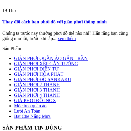
19
Th5
Thay đổi cách bạn phơi đồ với giàn phơi thông minh
Chúng ta trước nay thường phơi đồ thế nào nhỉ? Hẳn rằng bạn cũng
giống như tôi, trước khi lắp...
xem thêm
Sản Phẩm
GIÀN PHƠI QUẦN ÁO GẮN TRẦN
GIÀN PHƠI XẾP GẮN TƯỜNG
GIÀN PHƠI ĐIỆN TỬ
GIÀN PHƠI HÒA PHÁT
GIÀN PHƠI ĐỒ SANKAKU
GIÀN PHƠI 2 THANH
GIÀN PHƠI 3 THANH
GIÀN PHƠI 4 THANH
GIÁ PHƠI ĐỒ INOX
Móc treo quần áo
Lưới An Toàn
Bạt Che Nắng Mưa
SẢN PHẨM TIN DÙNG