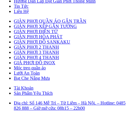
Hướng Dẫn Lắp Đặt Giàn Phơi Thông Minh
Tin Tức
Liên Hệ
GIÀN PHƠI QUẦN ÁO GẮN TRẦN
GIÀN PHƠI XẾP GẮN TƯỜNG
GIÀN PHƠI ĐIỆN TỬ
GIÀN PHƠI HÒA PHÁT
GIÀN PHƠI ĐỒ SANKAKU
GIÀN PHƠI 2 THANH
GIÀN PHƠI 3 THANH
GIÀN PHƠI 4 THANH
GIÁ PHƠI ĐỒ INOX
Móc treo quần áo
Lưới An Toàn
Bạt Che Nắng Mưa
Tài Khoản
Sản Phẩm Yêu Thích
Địa chỉ: Số 146 Mễ Trì – Từ Liêm – Hà Nội. – Hotline: 0485
826 888 – Giờ mở cửa: 08h15 – 22h00