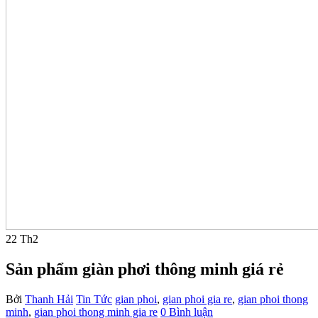
22
Th2
Sản phẩm giàn phơi thông minh giá rẻ
Bởi
Thanh Hải
Tin Tức
gian phoi
,
gian phoi gia re
,
gian phoi thong
minh
,
gian phoi thong minh gia re
0 Bình luận