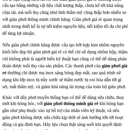
cấu tạo bằng những vật liệu chất lượng
thấp, chưa kể tới khả năng
chịu tải, mà tuổi thọ cũng như tính thẩm mỹ cũng thấp hơn nhiều so
với giàn
phơi thông minh chính hãng. Giàn phơi giá rẻ quan trọng
nhất trong thiết kế là sự tiết kiệm nguyên liệu,
tiết kiệm tối đa chi phí
để tăng lợi nhuận.
Nếu giàn phơi chính hãng được cấu tạo bởi hợp kim nhôm
nguyên
khối bền đẹp thì giàn phơi giá rẻ có thể chỉ sử dụng nhôm hộp, thậm
chí không phải là người
hiểu kỹ thuật bạn cũng có thể dễ dàng phán
đoán được tuổi thọ của sản phẩm. Các thanh phơi của
giàn
phơi giá
rẻ
thường chỉ được mạ inox sáng bóng đẹp mắt, sau quá trình sử
dụng khi lớp inox bị trầy xước
sẽ thấm nước bị oxi hóa dẫn tới gỉ
sét, mất thẩm mỹ, và giảm khả năng tải trọng của toàn bộ giàn phơi.
Khác với dây phơi truyền thống bạn có thể dễ dàng sửa chữa, thay
mới khi hỏng hóc, với
giàn phơi thông
minh giá rẻ
khi hỏng bạn
gần như phụ thuộc vào sự hỗ trợ của nhân viên kỹ thuật, và nếu
giàn phơi
không được sửa chữa kịp thời sẽ ảnh hưởng lớn tới hoạt
động cả gia đình bạn. Hãy lựa chọn thật sáng
suốt khi quyết định