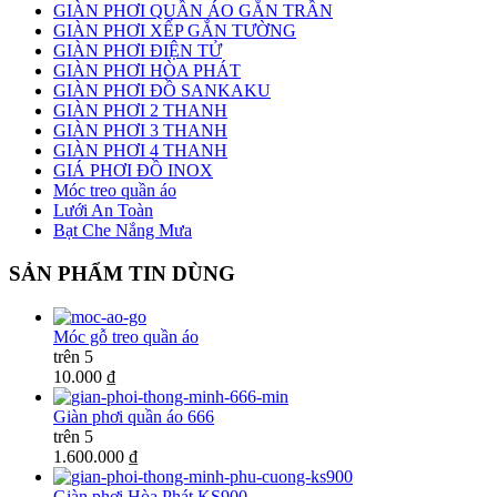
GIÀN PHƠI QUẦN ÁO GẮN TRẦN
GIÀN PHƠI XẾP GẮN TƯỜNG
GIÀN PHƠI ĐIỆN TỬ
GIÀN PHƠI HÒA PHÁT
GIÀN PHƠI ĐỒ SANKAKU
GIÀN PHƠI 2 THANH
GIÀN PHƠI 3 THANH
GIÀN PHƠI 4 THANH
GIÁ PHƠI ĐỒ INOX
Móc treo quần áo
Lưới An Toàn
Bạt Che Nắng Mưa
SẢN PHẨM TIN DÙNG
Móc gỗ treo quần áo
trên 5
10.000 ₫
Giàn phơi quần áo 666
trên 5
1.600.000 ₫
Giàn phơi Hòa Phát KS900