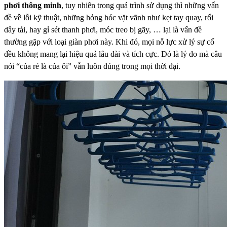
phơi thông minh
, tuy nhiên trong
quá trình sử dụng thì những vấn
đề về lỗi kỹ thuật, những hỏng hóc vặt vãnh như kẹt tay quay, rối
dây
tải, hay gỉ sét thanh phơi, móc treo bị gãy, … lại là vấn đề
thường gặp với loại giàn phơi này. Khi đó, mọi
nỗ lực xử lý sự cố
đều không mang lại hiệu quả lâu dài và tích cực. Đó là lý do mà câu
nói “của rẻ là của
ôi” vẫn luôn đúng trong mọi thời đại.