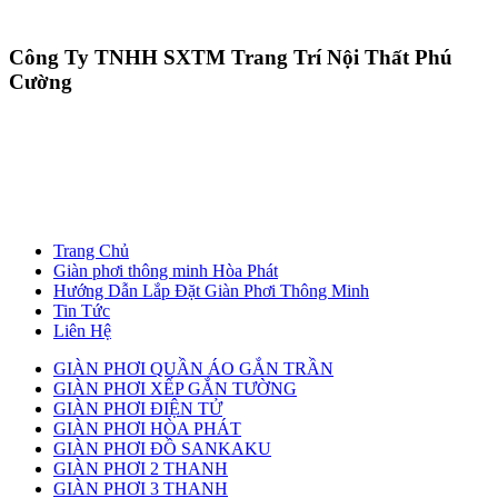
Công Ty TNHH SXTM Trang Trí Nội Thất Phú
Cường
Trang Chủ
Giàn phơi thông minh Hòa Phát
Hướng Dẫn Lắp Đặt Giàn Phơi Thông Minh
Tin Tức
Liên Hệ
GIÀN PHƠI QUẦN ÁO GẮN TRẦN
GIÀN PHƠI XẾP GẮN TƯỜNG
GIÀN PHƠI ĐIỆN TỬ
GIÀN PHƠI HÒA PHÁT
GIÀN PHƠI ĐỒ SANKAKU
GIÀN PHƠI 2 THANH
GIÀN PHƠI 3 THANH