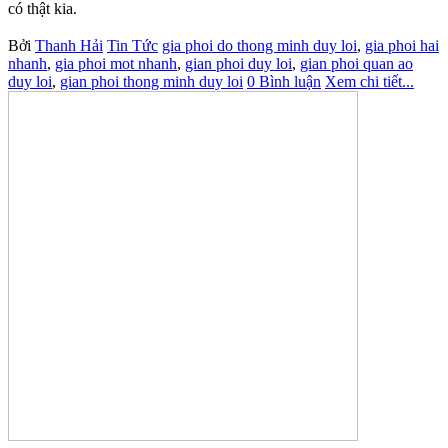
có thật kia.
Bởi
Thanh Hải
Tin Tức
gia phoi do thong minh duy loi
,
gia phoi hai
nhanh
,
gia phoi mot nhanh
,
gian phoi duy loi
,
gian phoi quan ao
duy loi
,
gian phoi thong minh duy loi
0 Bình luận
Xem chi tiết...