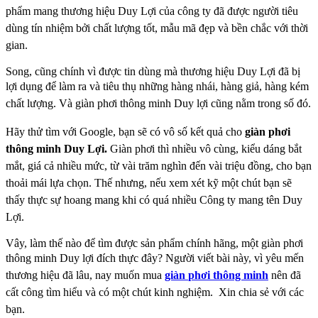
phẩm mang thương hiệu
Duy Lợi của công ty đã được người tiêu
dùng tín nhiệm bởi chất lượng tốt, mẫu
mã đẹp và bền chắc với thời
gian.
Song, cũng chính vì được tin dùng mà thương hiệu Duy Lợi đã bị
lợi dụng
để làm ra và tiêu thụ những hàng nhái, hàng giả, hàng kém
chất lượng. Và giàn
phơi thông minh Duy lợi cũng nằm trong số đó.
Hãy thử tìm với Google, bạn sẽ có vô số kết quả cho
giàn
phơi
thông minh
Duy Lợi.
Giàn
phơi thì nhiều vô cùng, kiểu dáng bắt
mắt, giá cả nhiều mức, từ vài trăm nghìn đến
vài triệu đồng, cho bạn
thoải mái lựa chọn. Thế nhưng, nếu xem xét kỹ một chút
bạn sẽ
thấy thực sự hoang mang khi có quá nhiều Công ty mang tên Duy
Lợi.
Vây, làm thế nào để tìm được sản phẩm chính hãng, một giàn phơi
thông
minh Duy lợi đích thực đây? Người viết bài này, vì yêu mến
thương hiệu đã lâu,
nay muốn mua
giàn
phơi thông minh
nên đã
cất công tìm hiểu và có một chút kinh nghiệm.
Xin
chia sẻ với các
bạn.