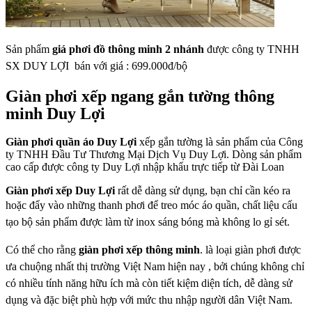
Sản phẩm
giá phơi đồ thông minh 2 nhánh
được
công ty TNHH
SX DUY LỢI bán với giá : 699.000đ/bộ
Giàn phơi xếp ngang gắn tường thông
minh Duy Lợi
Giàn phơi quần áo Duy Lợi
xếp gắn tường là sản phẩm của Công
ty TNHH Đầu Tư Thương Mại Dịch Vụ Duy Lợi. Dòng sản phẩm
cao cấp được công ty Duy Lợi nhập khẩu trực tiếp từ Đài Loan
Giàn phơi xếp Duy Lợi
rất dễ dàng sử dụng, bạn chỉ cần kéo ra
hoặc đẩy vào những
thanh phơi để treo móc áo quần, chất liệu cấu
tạo bộ sản phẩm được làm từ inox sáng
bóng mà không lo gỉ sét.
Có thể cho rằng
g
iàn phơi xếp thông minh
.
là loại giàn phơi được
ưa chuộng nhất thị
trường Việt Nam hiện nay , bởi chúng không chỉ
có nhiều tính năng hữu ích mà còn tiết
kiệm diện tích, dễ dàng sử
dụng và đặc biệt phù hợp với mức thu nhập người dân Việt
Nam.