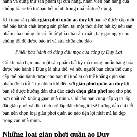
hành và dùng thử sản
phẩm tại cửa hàng, nhân viên bán hàng của
chúng tôi sẽ hỗ trợ bạn hết mình trong quá
trình sử dụng.
Khi mua sản phẩm
giàn phơi quần áo duy lợi
bạn sẽ được cấp một
thẻ bảo hành chất
lượng sản phẩm, tại một thời điểm bất kỳ nếu sản
phẩm của chúng tôi có lỗi từ phía nhà
sản xuất , hãy gọi ngay cho
chúng tôi để được bảo trì và sửa chữa chu đáo
Phiếu bảo hành có đóng dấu mọc của công ty Duy Lợi
Có khi nào bạn mua một sản phẩm bất kỳ mà mong muốn hàng hóa
được bảo hành ?
Đúng là như thế, và nếu người bán chưa thể cung
cấp thẻ bảo hành được cho bạn thì khó
ai có thể khẳng định sản
phẩm đó là tốt. Tuy nhiên khi đến với
giàn phơi quần áo duy
lợi
bạn sẽ được hướng dẫn chu đáo
cách chọn giàn phơi
sao cho phù
hợp nhất với
không gian nhà mình. Chỉ cần bạn cung cấp vị trí lắp
đặt giàn phơi và diện tích nơi lắp
đặt chúng tôi sẽ hướng dẫn chi tiết
bạn nên chọn loại giàn phơi quần áo nào tiện lợi nhất
mà lại đẹp
trong căn nhà mình.
Những loại giàn phơi quần áo Duy