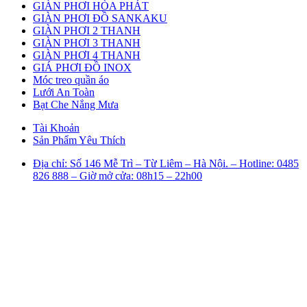
GIÀN PHƠI HÒA PHÁT
GIÀN PHƠI ĐỒ SANKAKU
GIÀN PHƠI 2 THANH
GIÀN PHƠI 3 THANH
GIÀN PHƠI 4 THANH
GIÁ PHƠI ĐỒ INOX
Móc treo quần áo
Lưới An Toàn
Bạt Che Nắng Mưa
Tài Khoản
Sản Phẩm Yêu Thích
Địa chỉ: Số 146 Mễ Trì – Từ Liêm – Hà Nội. – Hotline: 0485
826 888 – Giờ mở cửa: 08h15 – 22h00