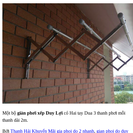
Một bộ
giàn phơi xếp Duy Lợi
có Hai tay Dua 3 thanh phơi mỗi
thanh dài 2m.
Bởi
Thanh Hải
Khuyến Mãi
gia phoi do 2 nhanh
,
gian phoi do duy