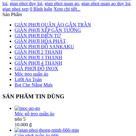
loi
,
gian phoi duy loi
,
gian phoi quan ao
,
gian phoi quan ao duy loi
,
gian phoi xep
0 Bình luận
Xem chi tiết...
Sản Phẩm
GIÀN PHƠI QUẦN ÁO GẮN TRẦN
GIÀN PHƠI XẾP GẮN TƯỜNG
GIÀN PHƠI ĐIỆN TỬ
GIÀN PHƠI HÒA PHÁT
GIÀN PHƠI ĐỒ SANKAKU
GIÀN PHƠI 2 THANH
GIÀN PHƠI 3 THANH
GIÀN PHƠI 4 THANH
GIÁ PHƠI ĐỒ INOX
Móc treo quần áo
Lưới An Toàn
Bạt Che Nắng Mưa
SẢN PHẨM TIN DÙNG
Móc gỗ treo quần áo
trên 5
10.000 ₫
Giàn phơi quần áo 666