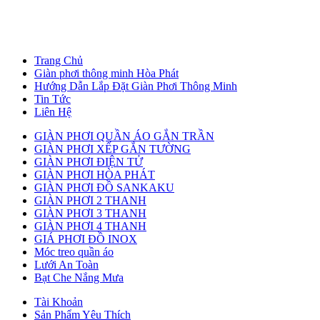
Trang Chủ
Giàn phơi thông minh Hòa Phát
Hướng Dẫn Lắp Đặt Giàn Phơi Thông Minh
Tin Tức
Liên Hệ
GIÀN PHƠI QUẦN ÁO GẮN TRẦN
GIÀN PHƠI XẾP GẮN TƯỜNG
GIÀN PHƠI ĐIỆN TỬ
GIÀN PHƠI HÒA PHÁT
GIÀN PHƠI ĐỒ SANKAKU
GIÀN PHƠI 2 THANH
GIÀN PHƠI 3 THANH
GIÀN PHƠI 4 THANH
GIÁ PHƠI ĐỒ INOX
Móc treo quần áo
Lưới An Toàn
Bạt Che Nắng Mưa
Tài Khoản
Sản Phẩm Yêu Thích