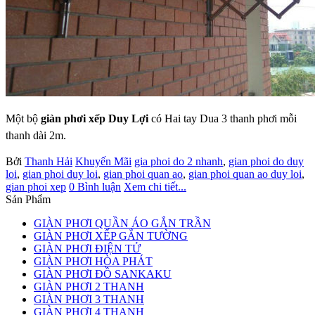
Một bộ
giàn phơi xếp Duy Lợi
có Hai tay Dua 3 thanh phơi mỗi
thanh dài 2m.
Bởi
Thanh Hải
Khuyến Mãi
gia phoi do 2 nhanh
,
gian phoi do duy
loi
,
gian phoi duy loi
,
gian phoi quan ao
,
gian phoi quan ao duy loi
,
gian phoi xep
0 Bình luận
Xem chi tiết...
Sản Phẩm
GIÀN PHƠI QUẦN ÁO GẮN TRẦN
GIÀN PHƠI XẾP GẮN TƯỜNG
GIÀN PHƠI ĐIỆN TỬ
GIÀN PHƠI HÒA PHÁT
GIÀN PHƠI ĐỒ SANKAKU
GIÀN PHƠI 2 THANH
GIÀN PHƠI 3 THANH
GIÀN PHƠI 4 THANH