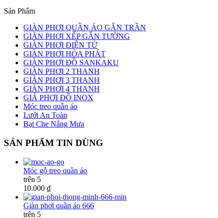
Sản Phẩm
GIÀN PHƠI QUẦN ÁO GẮN TRẦN
GIÀN PHƠI XẾP GẮN TƯỜNG
GIÀN PHƠI ĐIỆN TỬ
GIÀN PHƠI HÒA PHÁT
GIÀN PHƠI ĐỒ SANKAKU
GIÀN PHƠI 2 THANH
GIÀN PHƠI 3 THANH
GIÀN PHƠI 4 THANH
GIÁ PHƠI ĐỒ INOX
Móc treo quần áo
Lưới An Toàn
Bạt Che Nắng Mưa
SẢN PHẨM TIN DÙNG
Móc gỗ treo quần áo
trên 5
10.000 ₫
Giàn phơi quần áo 666
trên 5