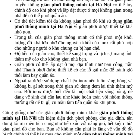
truyền thống
giàn phơi thông minh tại
Hà Nội
có thể tùy
chỉnh độ cao khi phơi và lắp đặt được ở mọi không gian trong
nhà để có thể phơi quần áo.
Có thể tiết kiệm tối đa không gian phơi đồ khi sử dụng
giàn
phơi thông minh
tại Hà Nội
vì giàn phơi được thiết kế khá
nhỏ gọn.
Trọng tải của giàn phơi thông minh có thể phơi một khối
lượng đồ khá lớn nhờ đúc nguyên khối của inox rất phù hợp
cho những người ở khu chung cư bị hạn chế.
Độ bền của giàn cao, thiết kế sang trọng và lịch sự mang tính
thẩm mỹ cáo cho không gian nhà bạn.
Giàn phơi có thể lắp đặt ở mọi địa hình như ban công, trần
nhà.Thanh phơi được thiết kế có các lỗ gài mắc để tránh gió
thổi làm bay quần áo.
Ngoài ra được sử dụng chất liệu inox nên luôn sáng bóng và
không bị gỉ sét trong thời gian sử dụng đem lại tính thẩm mỹ
cao. Bởi inox được biết đến là một chất liệu sáng bóng, dễ
dàng vệ sinh chỉ cần lau nhẹ khác hoàn toàn với nhôm thông
thường rất dễ bị gỉ, cũ màu làm bẩn quần áo khi phơi.
Cũng giống như các giàn phơi thông minh khác
giàn phơi thông
minh tại Hà Nội
tiết kiệm diện tích phơi phóng cho gia đình, tận
dụng tối ưu diện tích cũng như tiếp xúc với nắng gió, tiết kiệm thời
gian phơi đồ cho bạn. Bạn sẽ không cần phải lo lắng về vấn đề đồ
bị rớt chính vì thế hãy mua cho mình một
giàn phơi thông minh tại