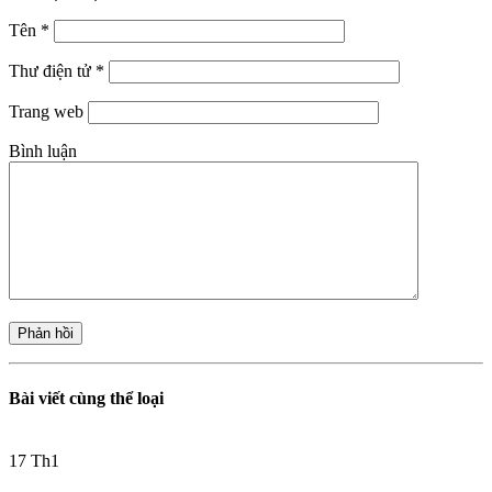
Tên
*
Thư điện tử
*
Trang web
Bình luận
Bài viết cùng thể loại
17
Th1