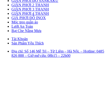
GIÀN PHƠI ĐỒ SANKAKU
GIÀN PHƠI 2 THANH
GIÀN PHƠI 3 THANH
GIÀN PHƠI 4 THANH
GIÁ PHƠI ĐỒ INOX
Móc treo quần áo
Lưới An Toàn
Bạt Che Nắng Mưa
Tài Khoản
Sản Phẩm Yêu Thích
Địa chỉ: Số 146 Mễ Trì – Từ Liêm – Hà Nội. – Hotline: 0485
826 888 – Giờ mở cửa: 08h15 – 22h00