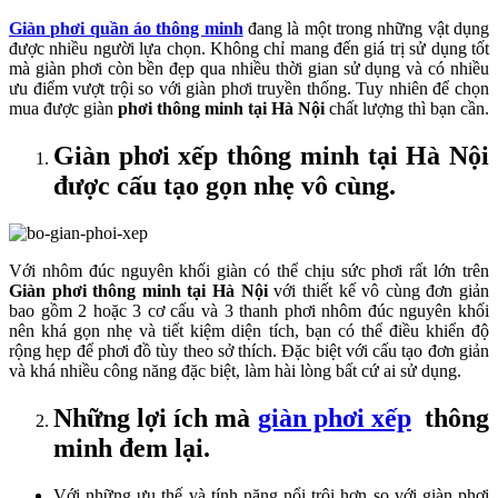
Giàn phơi quần áo thông minh
đang là một trong những vật dụng
được nhiều người lựa chọn. Không chỉ mang đến giá trị sử dụng tốt
mà giàn phơi còn bền đẹp qua nhiều thời gian sử dụng và có nhiều
ưu điểm vượt trội so với giàn phơi truyền thống. Tuy nhiên để chọn
mua được giàn
phơi thông minh tại Hà Nội
chất lượng thì bạn cần.
Giàn phơi xếp thông minh tại Hà Nội
được cấu tạo gọn nhẹ vô cùng.
Với nhôm đúc nguyên khối giàn có thể chịu sức phơi rất lớn trên
Giàn phơi thông minh tại Hà Nội
với thiết kế vô cùng đơn giản
bao gồm 2 hoặc 3 cơ cấu và 3 thanh phơi nhôm đúc nguyên khối
nên khá gọn nhẹ và tiết kiệm diện tích, bạn có thể điều khiển độ
rộng hẹp để phơi đồ tùy theo sở thích. Đặc biệt với cấu tạo đơn giản
và khá nhiều công năng đặc biệt, làm hài lòng bất cứ ai sử dụng.
Những lợi ích mà
giàn phơi xếp
thông
minh đem lại.
Với những ưu thế và tính năng nổi trội hơn so với giàn phơi