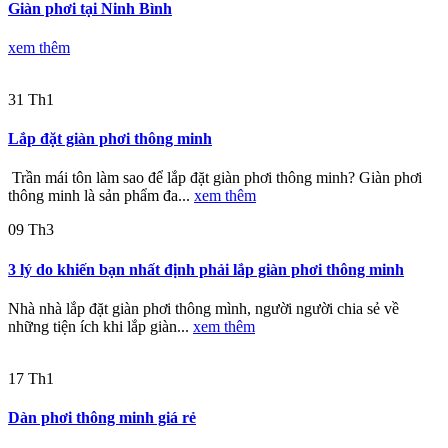
Giàn phơi tại Ninh Bình
xem thêm
31
Th1
Lắp đặt giàn phơi thông minh
Trần mái tôn làm sao để lắp đặt giàn phơi thông minh? Giàn phơi
thông minh là sản phẩm đa...
xem thêm
09
Th3
3 lý do khiến bạn nhất định phải lắp giàn phơi thông minh
Nhà nhà lắp đặt giàn phơi thông mình, người người chia sẻ về
những tiện ích khi lắp giàn...
xem thêm
17
Th1
Dàn phơi thông minh giá rẻ