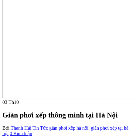
03
Th10
Giàn phơi xếp thông minh tại Hà Nội
Bởi
Thanh Hải
Tin Tức
giàn phơi xếp hà nội
,
giàn phơi xếp tại hà
nội
0 Bình luận