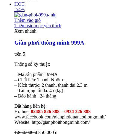
HOT
-54%
Thêm vào giỏ
Thêm vào mục yêu thích
Xem nhanh
Giàn phơi thông minh 999A
trên 5
Thông số kỹ thuật:
– Mã sản phẩm: 999A
– Chất liệu: Thanh Nhôm
– Kích thước: 2 thanh, thanh dài 2.3 m
– Tải trọng tối đa: 45 (kg)
– Bảo hành : 24 tháng
Đặt hàng liên hệ:
Hotline:
02485 826 888 – 0934 326 888
www.facebook.com/gianphoiquanaothongminh/
Website: http://gianphoithongminh.com/
1.850.000 ₫
850.000 ₫