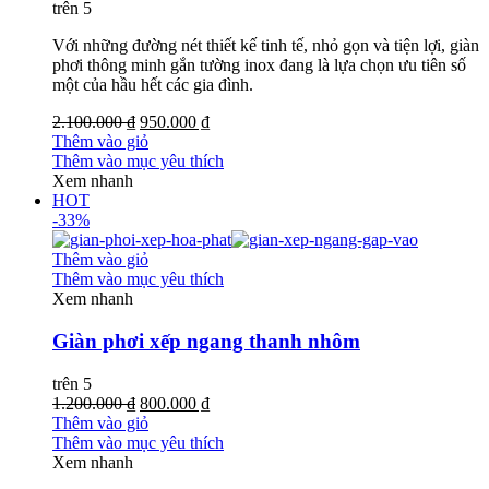
trên 5
Với những đường nét thiết kế tinh tế, nhỏ gọn và tiện lợi, giàn
phơi thông minh gắn tường inox đang là lựa chọn ưu tiên số
một của hầu hết các gia đình.
2.100.000 ₫
950.000 ₫
Thêm vào giỏ
Thêm vào mục yêu thích
Xem nhanh
HOT
-33%
Thêm vào giỏ
Thêm vào mục yêu thích
Xem nhanh
Giàn phơi xếp ngang thanh nhôm
trên 5
1.200.000 ₫
800.000 ₫
Thêm vào giỏ
Thêm vào mục yêu thích
Xem nhanh