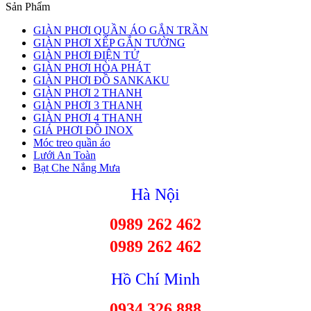
Sản Phẩm
GIÀN PHƠI QUẦN ÁO GẮN TRẦN
GIÀN PHƠI XẾP GẮN TƯỜNG
GIÀN PHƠI ĐIỆN TỬ
GIÀN PHƠI HÒA PHÁT
GIÀN PHƠI ĐỒ SANKAKU
GIÀN PHƠI 2 THANH
GIÀN PHƠI 3 THANH
GIÀN PHƠI 4 THANH
GIÁ PHƠI ĐỒ INOX
Móc treo quần áo
Lưới An Toàn
Bạt Che Nắng Mưa
Hà Nội
0989 262 462
0989 262 462
Hồ Chí Minh
0934 326 888