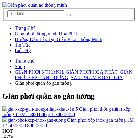
Trang Chủ
Giàn phơi thông minh Hòa Phát
Hướng Dẫn Lắp Đặt Giàn Phơi Thông Minh
Tin Tức
Liên Hệ
Trang chủ
Shop
GIÀN PHƠI 3 THANH
,
GIÀN PHƠI HÒA PHÁT
,
GIÀN
PHƠI XẾP GẮN TƯỜNG
,
SẢN PHẨM ĐỒNG GIÁ
Giàn phơi quần áo gắn tường
Giàn phơi quần áo gắn tường
Giàn phơi thông minh xếp
tường 1.5M
1.800.000 ₫
1.300.000 ₫
Giàn phơi xếp inox gắn tường 1M
1.550.000 ₫
800.000 ₫
HOT
-47%