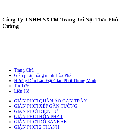
Công Ty TNHH SXTM Trang Trí Nội Thất Phú
Cường
Trang Chủ
Giàn phơi thông minh Hòa Phát
Hướng Dẫn Lắp Đặt Giàn Phơi Thông Minh
Tin Tức
Liên Hệ
GIÀN PHƠI QUẦN ÁO GẮN TRẦN
GIÀN PHƠI XẾP GẮN TƯỜNG
GIÀN PHƠI ĐIỆN TỬ
GIÀN PHƠI HÒA PHÁT
GIÀN PHƠI ĐỒ SANKAKU
GIÀN PHƠI 2 THANH