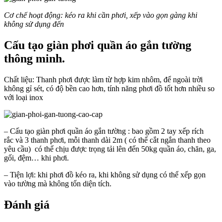
Cơ chế hoạt động: kéo ra khi cần phơi, xếp vào gọn gàng khi
không sử dụng đến
Cấu tạo giàn phơi quần áo gắn tường
thông minh.
Chất liệu: Thanh phơi được làm từ hợp kim nhôm, để ngoài trời
không gỉ sét, có độ bền cao hơn, tính năng phơi đồ tốt hơn nhiều so
với loại inox
– Cấu tạo giàn phơi quần áo gắn tường : bao gồm 2 tay xếp rích
rắc và 3 thanh phơi, mỗi thanh dài 2m ( có thể cắt ngắn thanh theo
yêu cầu) có thể chịu được trọng tải lên đến 50kg quần áo, chăn, ga,
gối, đệm… khi phơi.
– Tiện lợi: khi phơi đồ kéo ra, khi không sử dụng có thể xếp gọn
vào tường mà không tốn diện tích.
Đánh giá