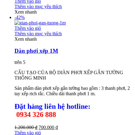
Thêm vào giỏ
Thêm vào mục yêu thích
Xem nhanh
-42%
Thêm vào giỏ
Thêm vào mục yêu thích
Xem nhanh
Dàn phơi xếp 1M
trên 5
CẤU TẠO CỦA BỘ DIÀN PHƠI XẾP GẮN TƯỜNG
THÔNG MINH
Sản phẩm dàn phơi xếp gắn tường bao gồm : 3 thanh phơi, 2
tay xếp rich rắc. Chiều dài thanh phơi 1 m.
Đặt hàng liên hệ h
otline:
0934 326 888
1.200.000 ₫
700.000 ₫
Thêm vào giỏ