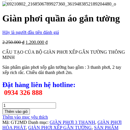
Giàn phơi quần áo gắn tường
Hãy là người đầu tiên đánh giá
2.250.000 ₫
1.200.000 ₫
CẤU TẠO CỦA BỘ GIÀN PHƠI XẾP GẮN TƯỜNG THÔNG
MINH
Sản phẩm giàn phơi xếp gắn tường bao gồm : 3 thanh phơi, 2 tay
xếp rich rắc. Chiều dài thanh phơi 2m.
Đặt hàng liên hệ h
otline:
0934 326 888
Thêm vào giỏ
Thêm vào mục yêu thích
Mã:
GT2MD
Danh mục:
GIÀN PHƠI 3 THANH
,
GIÀN PHƠI
HÒA PHÁT
,
GIÀN PHƠI XẾP GẮN TƯỜNG
,
SẢN PHẨM