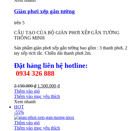
Xem nhanh
Giàn phơi xếp gắn tường
trên 5
CẤU TẠO CỦA BỘ GIÀN PHƠI XẾP GẮN TƯỜNG
THÔNG MINH
Sản phẩm giàn phơi xếp gắn tường bao gồm : 3 thanh phơi, 2
tay xếp rich rắc. Chiều dài thanh phơi 2m.
Đặt hàng liên hệ h
otline:
0934 326 888
2.150.000 ₫
1.500.000 ₫
Thêm vào giỏ
Thêm vào mục yêu thích
Xem nhanh
HOT
-55%
Thêm vào giỏ
Thêm vào mục yêu thích