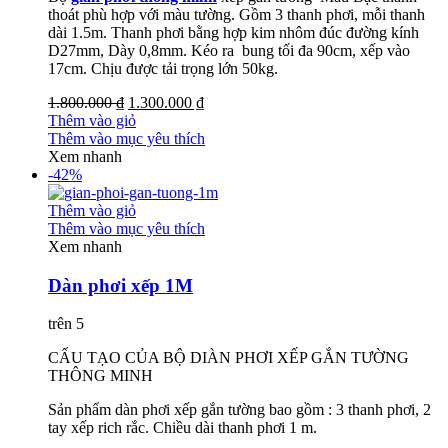
thoát phù hợp với màu tường. Gồm 3 thanh phơi, mỗi thanh
dài 1.5m. Thanh phơi bằng hợp kim nhôm đúc đường kính
D27mm, Dày 0,8mm. Kéo ra bung tối đa 90cm, xếp vào
17cm. Chịu được tải trọng lớn 50kg.
1.800.000 ₫
1.300.000 ₫
Thêm vào giỏ
Thêm vào mục yêu thích
Xem nhanh
-42%
Thêm vào giỏ
Thêm vào mục yêu thích
Xem nhanh
Dàn phơi xếp 1M
trên 5
CẤU TẠO CỦA BỘ DIÀN PHƠI XẾP GẮN TƯỜNG
THÔNG MINH
Sản phẩm dàn phơi xếp gắn tường bao gồm : 3 thanh phơi, 2
tay xếp rich rắc. Chiều dài thanh phơi 1 m.