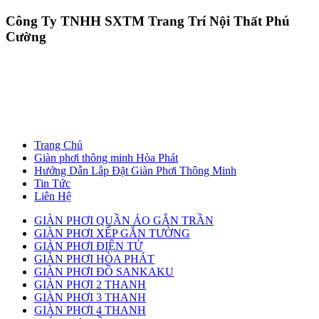
Công Ty TNHH SXTM Trang Trí Nội Thất Phú
Cường
Trang Chủ
Giàn phơi thông minh Hòa Phát
Hướng Dẫn Lắp Đặt Giàn Phơi Thông Minh
Tin Tức
Liên Hệ
GIÀN PHƠI QUẦN ÁO GẮN TRẦN
GIÀN PHƠI XẾP GẮN TƯỜNG
GIÀN PHƠI ĐIỆN TỬ
GIÀN PHƠI HÒA PHÁT
GIÀN PHƠI ĐỒ SANKAKU
GIÀN PHƠI 2 THANH
GIÀN PHƠI 3 THANH
GIÀN PHƠI 4 THANH