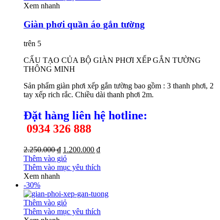
Xem nhanh
Giàn phơi quần áo gắn tường
trên 5
CẤU TẠO CỦA BỘ GIÀN PHƠI XẾP GẮN TƯỜNG
THÔNG MINH
Sản phẩm giàn phơi xếp gắn tường bao gồm : 3 thanh phơi, 2
tay xếp rich rắc. Chiều dài thanh phơi 2m.
Đặt hàng liên hệ h
otline:
0934 326 888
2.250.000 ₫
1.200.000 ₫
Thêm vào giỏ
Thêm vào mục yêu thích
Xem nhanh
-30%
Thêm vào giỏ
Thêm vào mục yêu thích