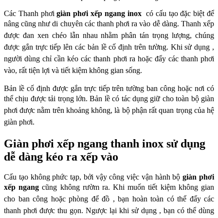
Các Thanh phơi
giàn phơi xếp ngang inox
có cấu tạo đặc biệt để
nâng cũng như di chuyên các thanh phơi ra vào dễ
dàng. Thanh xếp
được đan xen chéo lẫn nhau nhằm phân tán trọng lượng, chúng
được
gắn trực tiếp lên các bản lề cố định trên tường. Khi sử dụng ,
người dùng chỉ cần kéo các
thanh phơi ra hoặc đẩy các thanh phơi
vào, rất tiện lợi và tiết kiệm không gian sống.
Bản lề cố định được gắn trực tiếp trên tường ban công hoặc nơi có
thể chịu được tải trọng
lớn. Bản lề có tác dụng giữ cho toàn bộ giàn
phơi được nằm trên khoảng không, là bộ
phận rất quan trọng của hệ
giàn phơi.
Giàn phơi xếp ngang thanh inox sử dụng
dễ dàng kéo ra xếp vào
Cấu tạo không phức tạp, bởi vậy công việc vận hành bộ
giàn phơi
xếp ngang
cũng không
rườm ra. Khi muốn tiết kiệm không gian
cho ban công hoặc phòng để đồ , bạn hoàn toàn
có thể đẩy các
thanh phơi được thu gọn. Ngược lại khi sử dụng , bạn có thể dùng