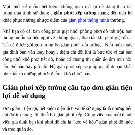
Một thiết kế nhằm tiết kiệm không gian mà lại dễ dàng thao tác
trong quá trình sử dụng ,
giàn phơi xếp tường
mang đến tiện lợi
khắc phục những nhược điểm của
giàn phơi thông minh
thường.
Nhà bạn có cái ban công phơi giặt nhỏ, phòng phơi đồ trật trội, bạn
mong muốn sự tiện
nghi về không gian , thao tác khi phơi giặt đồ…
Tất cả được gói gọn trong bộ giàn phơi
xếp tường . Nếu mỗi ngày
gia đình bạn vẫn loay hoay , thậm chí đôi khi là bực tức vì cái
ban
công nhỏ khó phơi hết đồ, hoặc có chăng thì quần áo ám mùi hôi,
làm thế nào bây
giờ nhỉ. Hệ giàn phơi xếp sẽ giúp gia đình bạn khắc
phục tất cả những nhược điểm “khó
chịu” này.
Giàn phơi xếp tường cấu tạo đơn giản tiện
lợi dễ sử dụng
Đơn giản , tiện lợi, tiết kiệm diện tích và dễ sử dụng là là những tiêu
chí được chúng tôi
thiết bộ giàn phơi xếp. Công việc của mỗi thành
viên gia đình bạn khi phơi đồ chỉ là “kéo
và kéo” giàn phơi để móc
và treo quần áo.