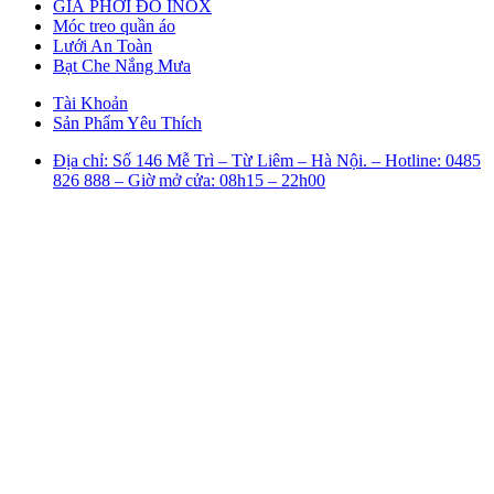
GIÁ PHƠI ĐỒ INOX
Móc treo quần áo
Lưới An Toàn
Bạt Che Nắng Mưa
Tài Khoản
Sản Phẩm Yêu Thích
Địa chỉ: Số 146 Mễ Trì – Từ Liêm – Hà Nội. – Hotline: 0485
826 888 – Giờ mở cửa: 08h15 – 22h00