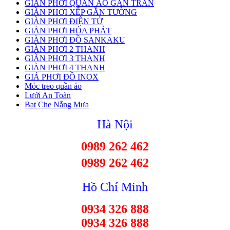
GIÀN PHƠI QUẦN ÁO GẮN TRẦN
GIÀN PHƠI XẾP GẮN TƯỜNG
GIÀN PHƠI ĐIỆN TỬ
GIÀN PHƠI HÒA PHÁT
GIÀN PHƠI ĐỒ SANKAKU
GIÀN PHƠI 2 THANH
GIÀN PHƠI 3 THANH
GIÀN PHƠI 4 THANH
GIÁ PHƠI ĐỒ INOX
Móc treo quần áo
Lưới An Toàn
Bạt Che Nắng Mưa
Hà Nội
0989 262 462
0989 262 462
Hồ Chí Minh
0934 326 888
0934 326 888