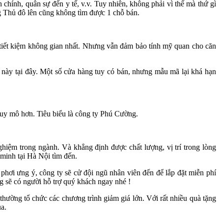
chính, quân sự đến y tế, v.v. Tuy nhiên, không phải vì thế mà thứ gì
ng Thủ đô lên cũng không tìm được 1 chỗ bán.
để tiết kiệm không gian nhất. Nhưng vẫn đảm bảo tính mỹ quan cho căn
ng này tại đây. Một số cửa hàng tuy có bán, nhưng mẫu mã lại khá hạn
quy mô hơn. Tiêu biểu là công ty Phú Cường.
iệm trong ngành. Và khẳng định được chất lượng, vị trí trong lòng
 minh tại Hà Nội tìm đến.
phơi ưng ý, công ty sẽ cử đội ngũ nhân viên đến để lắp đặt miễn phí
g sẽ có người hỗ trợ quý khách ngay nhé !
hường tổ chức các chương trình giảm giá lớn. Với rất nhiều quà tặng
ua.