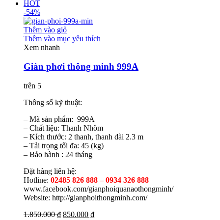
HOT
-54%
Thêm vào giỏ
Thêm vào mục yêu thích
Xem nhanh
Giàn phơi thông minh 999A
trên 5
Thông số kỹ thuật:
– Mã sản phẩm: 999A
– Chất liệu: Thanh Nhôm
– Kích thước: 2 thanh, thanh dài 2.3 m
– Tải trọng tối đa: 45 (kg)
– Bảo hành : 24 tháng
Đặt hàng liên hệ:
Hotline:
02485 826 888 – 0934 326 888
www.facebook.com/gianphoiquanaothongminh/
Website: http://gianphoithongminh.com/
1.850.000 ₫
850.000 ₫