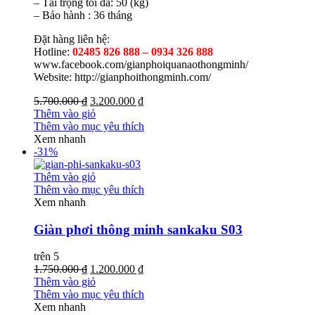
– Tải trọng tối đa: 50 (kg)
– Bảo hành : 36 tháng
Đặt hàng liên hệ:
Hotline:
02485 826 888 – 0934 326 888
www.facebook.com/gianphoiquanaothongminh/
Website: http://gianphoithongminh.com/
5.700.000 ₫
3.200.000 ₫
Thêm vào giỏ
Thêm vào mục yêu thích
Xem nhanh
-31%
Thêm vào giỏ
Thêm vào mục yêu thích
Xem nhanh
Giàn phơi thông minh sankaku S03
trên 5
1.750.000 ₫
1.200.000 ₫
Thêm vào giỏ
Thêm vào mục yêu thích
Xem nhanh