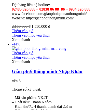
Đặt hàng liên hệ hotline:
02485 826 888 – 02838 86 88 86 – 0934 326 888
www.facebook.com/gianphoiquanaothongminh/
Website: http://gianphoithongminh.com/
2.150.000 ₫
1.550.000 ₫
Thêm vào giỏ
Thêm vào mục yêu thích
Xem nhanh
-44%
Thêm vào giỏ
Thêm vào mục yêu thích
Xem nhanh
Giàn phơi thông minh Nhập Khẩu
trên 5
Thông số kỹ thuật:
– Mã sản phẩm: NK4T
– Chất liệu: Thanh Nhôm
– Kích thước: 4 thanh, thanh dài 2.3 m