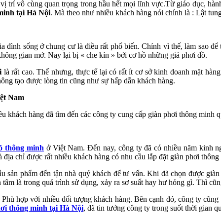
 trí vô cùng quan trọng trong hầu hết mọi lĩnh vực.Từ giáo dục, hành 
minh tại Hà Nội
. Mà theo như nhiều khách hàng nói chính là : Lật tu
gia đình sống ở chung cư là điều rất phổ biến. Chính vì thế, làm sao 
 không gian mở. Nay lại bị « che kín » bởi cơ hồ những giá phơi đồ.
i
là rất cao. Thế nhưng, thực tế lại có rất ít cơ sở kinh doanh mặt hà
hông tạo được lòng tin cũng như sự hấp dẫn khách hàng.
iệt Nam
iều khách hàng đã tìm đến các công ty cung cấp giàn phơi thông minh 
đồ thông minh
ở Việt Nam. Đến nay, công ty đã có nhiều năm kinh ngh
địa chỉ được rất nhiều khách hàng có nhu cầu lắp đặt giàn phơi thông
ẫu sản phẩm đến tận nhà quý khách để tư vấn. Khi đã chọn được giàn 
m là trong quá trình sử dụng, xảy ra sơ suất hay hư hỏng gì. Thì cũn
Phù hợp với nhiều đối tượng khách hàng. Bên cạnh đó, công ty cũng t
hơi thông minh tại Hà Nội
, đã tin tưởng công ty trong suốt thời gian q