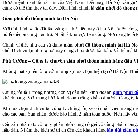
Được mệnh danh là trái tim của Việt Nam. Đến nay, Hà Nội vẫn giữ vị
cũng có thể tìm thấy tại đây. Điển hình chính là
giàn phơi đồ thông 
Giàn phơi đồ thông minh tại Hà Nội
Với tình hình « tấc đất tấc vàng » như hiện nay ở Hà Nội. Việc các 
hộ là điều ai cũng trăn trở. Nhất là khu vực ban công. Nơi đáng lẽ là
Chính vì thế, nhu cầu sử dụng
giàn phơi đồ thông minh tại Hà Nộ
chế. Dịch vụ tại những nơi này cũng chưa được bài bản. Vì thế mà k
Phú Cường – Công ty chuyên giàn phơi thông minh hàng đầu V
Không thật sự hài lòng với những sự lựa chọn hiện tại ở Hà Nội. Nh
Chúng tôi là 1 trong những đơn vị đầu tiên kinh doanh
giàn phơi 
khách hàng. Với mạng lưới kinh doanh rộng khắp cả nước. Công ty là 
Khi lựa chọn dịch vụ tại công ty chúng tôi, sẽ có nhân viên mang m
cho các bạn. Sản phẩm được bảo hành 2 năm toàn quốc. Nên hãy yên tâ
Các sản phẩm do công ty phân phối cũng có giá vô cùng phải chăng. 
hấp dẫn. Nhằm thể hiện sự tri ân đến các khách hàng
lắp đặt giàn p