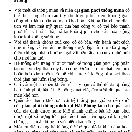
Phòng
Với thiết kế thông minh và hiện đại
giàn phơi thông minh
có
thể đón nắng ở độ cao tùy chỉnh giúp tiết kiệm không gian
cũng như làm quần áo mau khô hơn. Không lấn chiếm diện
tích và làm mất mỹ quan của ban công vì có thể kéo thanh
phơi lên sát trần nhà, trả lại không gian cho các hoạt động
khác khi không sử dụng.
Với giá thành không quá cao, có độ bền, vận hành một cách
nhẹ nhàng và êm ái, hệ thống được lập trình tự động ngắt
điện khi gặp phải chướng ngại vật nên rất an toàn và phù hợp
cho mọi lứa tuổi.
Hệ thống đèn trang trí được thiết kế trong giàn phơi góp phần
tạo nên vẻ đẹp thẩm mỹ ban công. Được làm từ chất liệu inox
hoặc hợp kim nhôm có thể chịu lực và không bị gỉ sét theo
thời gian mà luôn sáng bóng.
Chỉ với một cái điều khiển trên tay bạn có thể dễ dàng nâng
hạ thành phơi, bật tắt hệ thống quạt gió, đèn sưởi để quần áo
mau khô hơn.
Quần áo nhanh khô hơn với hệ thống quạt gió và đèn sưởi
của
giàn phơi
thông minh tại Hải Phòng
làm cho quần áo
của gia đình được hong khô nhanh chống bất kể bạn phơi
được một số lượng lớn quần áo, thuận tiện ngay cả khi phơi
chăn, ga… mà không lo sợ chiếm ban công.
Một ưu điểm đáng kể không thể bỏ qua đó là khả năng hoạt