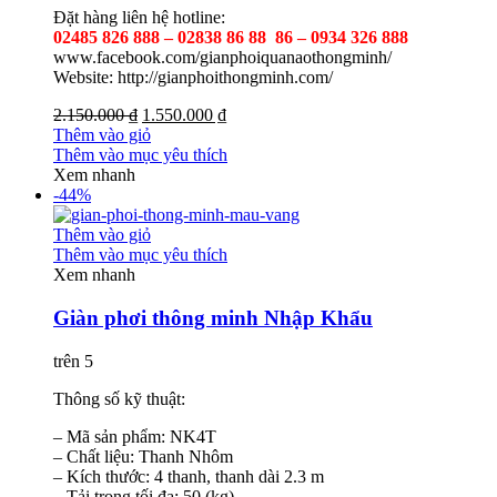
Đặt hàng liên hệ hotline:
02485 826 888 – 02838 86 88 86 – 0934 326 888
www.facebook.com/gianphoiquanaothongminh/
Website: http://gianphoithongminh.com/
2.150.000 ₫
1.550.000 ₫
Thêm vào giỏ
Thêm vào mục yêu thích
Xem nhanh
-44%
Thêm vào giỏ
Thêm vào mục yêu thích
Xem nhanh
Giàn phơi thông minh Nhập Khẩu
trên 5
Thông số kỹ thuật:
– Mã sản phẩm: NK4T
– Chất liệu: Thanh Nhôm
– Kích thước: 4 thanh, thanh dài 2.3 m
– Tải trọng tối đa: 50 (kg)