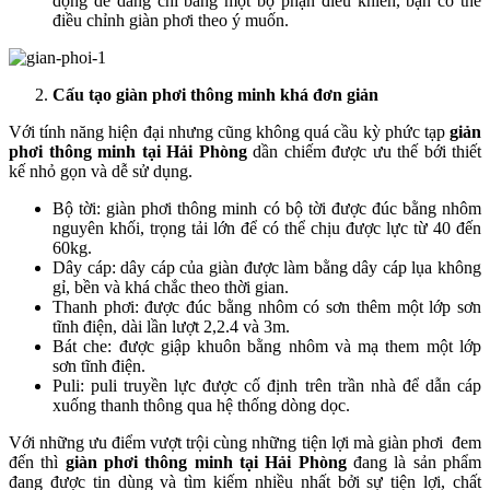
dộng dễ dàng chỉ bằng một bộ phận điều khiển, bạn có thể
điều chỉnh giàn phơi theo ý muốn.
Cấu tạo giàn phơi thông minh khá đơn giản
Với tính năng hiện đại nhưng cũng không quá cầu kỳ phức tạp
giản
phơi thông minh tại Hải Phòng
dần chiếm được ưu thế bới thiết
kế nhỏ gọn và dễ sử dụng.
Bộ tời: giàn phơi thông minh có bộ tời được đúc bằng nhôm
nguyên khối, trọng tải lớn để có thể chịu được lực từ 40 đến
60kg.
Dây cáp: dây cáp của giàn được làm bằng dây cáp lụa không
gỉ, bền và khá chắc theo thời gian.
Thanh phơi: được đúc bằng nhôm có sơn thêm một lớp sơn
tĩnh điện, dài lần lượt 2,2.4 và 3m.
Bát che: được giập khuôn bằng nhôm và mạ them một lớp
sơn tĩnh điện.
Puli: puli truyền lực được cố định trên trần nhà để dẫn cáp
xuống thanh thông qua hệ thống dòng dọc.
Với những ưu điểm vượt trội cùng những tiện lợi mà giàn phơi đem
đến thì
giàn phơi thông minh tại Hải Phòng
đang là sản phẩm
đang được tin dùng và tìm kiếm nhiều nhất bởi sự tiện lợi, chất