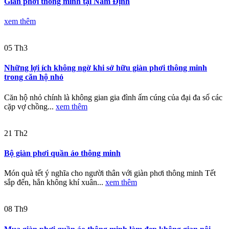
Giàn phơi thông minh tại Nam Định
xem thêm
05
Th3
Những lợi ích không ngờ khi sở hữu giàn phơi thông minh
trong căn hộ nhỏ
Căn hộ nhỏ chính là không gian gia đình ấm cúng của đại đa số các
cặp vợ chồng...
xem thêm
21
Th2
Bộ giàn phơi quần áo thông minh
Món quà tết ý nghĩa cho người thân với giàn phơi thông minh Tết
sắp đến, hẳn không khí xuân...
xem thêm
08
Th9