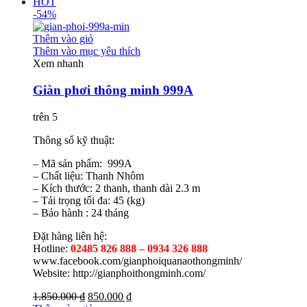
HOT
-54%
Thêm vào giỏ
Thêm vào mục yêu thích
Xem nhanh
Giàn phơi thông minh 999A
trên 5
Thông số kỹ thuật:
– Mã sản phẩm: 999A
– Chất liệu: Thanh Nhôm
– Kích thước: 2 thanh, thanh dài 2.3 m
– Tải trọng tối đa: 45 (kg)
– Bảo hành : 24 tháng
Đặt hàng liên hệ:
Hotline:
02485 826 888 – 0934 326 888
www.facebook.com/gianphoiquanaothongminh/
Website: http://gianphoithongminh.com/
1.850.000 ₫
850.000 ₫