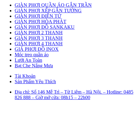
GIÀN PHƠI QUẦN ÁO GẮN TRẦN
GIÀN PHƠI XẾP GẮN TƯỜNG
GIÀN PHƠI ĐIỆN TỬ
GIÀN PHƠI HÒA PHÁT
GIÀN PHƠI ĐỒ SANKAKU
GIÀN PHƠI 2 THANH
GIÀN PHƠI 3 THANH
GIÀN PHƠI 4 THANH
GIÁ PHƠI ĐỒ INOX
Móc treo quần áo
Lưới An Toàn
Bạt Che Nắng Mưa
Tài Khoản
Sản Phẩm Yêu Thích
Địa chỉ: Số 146 Mễ Trì – Từ Liêm – Hà Nội. – Hotline: 0485
826 888 – Giờ mở cửa: 08h15 – 22h00