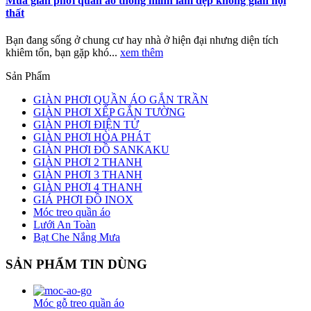
Mua giàn phơi quần áo thông minh làm đẹp không gian nội
thất
Bạn đang sống ở chung cư hay nhà ở hiện đại nhưng diện tích
khiêm tốn, bạn gặp khó...
xem thêm
Sản Phẩm
GIÀN PHƠI QUẦN ÁO GẮN TRẦN
GIÀN PHƠI XẾP GẮN TƯỜNG
GIÀN PHƠI ĐIỆN TỬ
GIÀN PHƠI HÒA PHÁT
GIÀN PHƠI ĐỒ SANKAKU
GIÀN PHƠI 2 THANH
GIÀN PHƠI 3 THANH
GIÀN PHƠI 4 THANH
GIÁ PHƠI ĐỒ INOX
Móc treo quần áo
Lưới An Toàn
Bạt Che Nắng Mưa
SẢN PHẨM TIN DÙNG
Móc gỗ treo quần áo