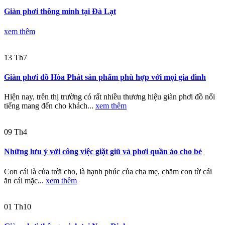
Giàn phơi thông minh tại Đà Lạt
xem thêm
13
Th7
Giàn phơi đồ Hòa Phát sản phẩm phù hợp với mọi gia đình
Hiện nay, trên thị trường có rất nhiều thương hiệu giàn phơi đồ nổi
tiếng mang đến cho khách...
xem thêm
09
Th4
Những lưu ý với công việc giặt giũ và phơi quần áo cho bé
Con cái là của trời cho, là hạnh phúc của cha mẹ, chăm con từ cái
ăn cái mặc...
xem thêm
01
Th10