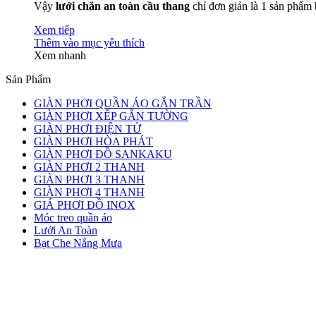
Vậy
lưới chắn an toàn cầu thang
chỉ đơn giản là 1 sản phẩm 
Xem tiếp
Thêm vào mục yêu thích
Xem nhanh
Sản Phẩm
GIÀN PHƠI QUẦN ÁO GẮN TRẦN
GIÀN PHƠI XẾP GẮN TƯỜNG
GIÀN PHƠI ĐIỆN TỬ
GIÀN PHƠI HÒA PHÁT
GIÀN PHƠI ĐỒ SANKAKU
GIÀN PHƠI 2 THANH
GIÀN PHƠI 3 THANH
GIÀN PHƠI 4 THANH
GIÁ PHƠI ĐỒ INOX
Móc treo quần áo
Lưới An Toàn
Bạt Che Nắng Mưa