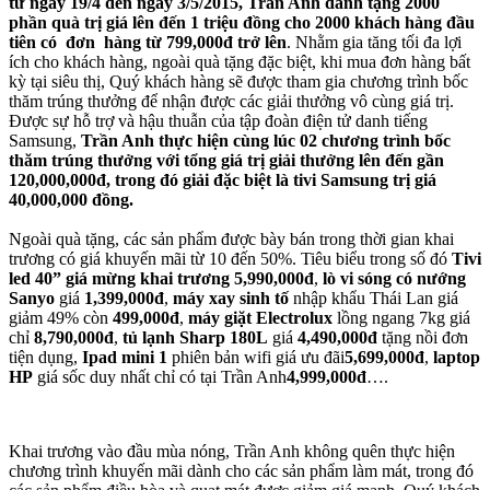
từ ngày 19/4 đến ngày 3/5/2015, Trần Anh dành tặng 2000
phần quà trị giá lên đến 1 triệu đồng cho 2000 khách hàng đầu
tiên có đơn hàng từ 799,000đ trở lên
. Nhằm gia tăng tối đa lợi
ích cho khách hàng, ngoài quà tặng đặc biệt, khi mua đơn hàng bất
kỳ tại siêu thị, Quý khách hàng sẽ được tham gia chương trình bốc
thăm trúng thưởng để nhận được các giải thưởng vô cùng giá trị.
Được sự hỗ trợ và hậu thuẫn của tập đoàn điện tử danh tiếng
Samsung,
Trần Anh thực hiện cùng lúc 02 chương trình bốc
thăm trúng thưởng với tổng giá trị giải thưởng lên đến gần
120,000,000đ, trong đó giải đặc biệt là tivi Samsung trị giá
40,000,000 đồng.
Ngoài quà tặng, các sản phẩm được bày bán trong thời gian khai
trương có giá khuyến mãi từ 10 đến 50%. Tiêu biểu trong số đó
Tivi
led 40” giá mừng khai trương 5,990,000đ
,
lò vi sóng có nướng
Sanyo
giá
1,399,000đ
,
máy xay sinh tố
nhập khẩu Thái Lan giá
giảm 49% còn
499,000đ
,
máy giặt Electrolux
lồng ngang 7kg giá
chỉ
8,790,000đ
,
tủ lạnh Sharp 180L
giá
4,490,000đ
tặng nồi đơn
tiện dụng,
Ipad mini 1
phiên bản wifi giá ưu đãi
5,699,000đ
,
laptop
HP
giá sốc duy nhất chỉ có tại Trần Anh
4,999,000đ
….
Khai trương vào đầu mùa nóng, Trần Anh không quên thực hiện
chương trình khuyến mãi dành cho các sản phẩm làm mát, trong đó