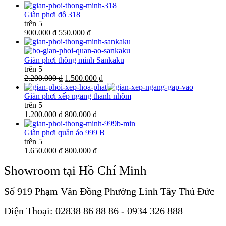
Giàn phơi đồ 318
trên 5
900.000 ₫
550.000 ₫
Giàn phơi thông minh Sankaku
trên 5
2.200.000 ₫
1.500.000 ₫
Giàn phơi xếp ngang thanh nhôm
trên 5
1.200.000 ₫
800.000 ₫
Giàn phơi quần áo 999 B
trên 5
1.650.000 ₫
800.000 ₫
Showroom tại Hồ Chí Minh
Số 919 Phạm Văn Đồng Phường Linh Tây Thủ Đức
Điện Thoại: 02838 86 88 86 - 0934 326 888