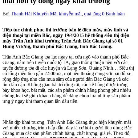
mãi hơn tỷ đồng ngày khai trương
Bởi
Thanh Hải
Khuyến Mãi
khuyễn mãi
,
quà tặng
0 Bình luận
Tiếp tục chinh phục thị trường bán lẻ điện máy, máy tính và
điện thoại tại miền Bắc, ngày 19/4/2015 hệ thống siêu thị điện
máy Trần Anh khai trương Trần Anh Bắc Giang tại số 01
Hùng Vương, thành phố Bắc Giang, tỉnh Bắc Giang.
Trần Anh Bắc Giang tọa lạc ngay tại cửa ngõ vào thành phố Bắc
Giang, nằm trên tuyến quốc lộ 1A, giao thông thuận tiện với các
tuyến đường tỏa đi các huyện và Lạng Sơn, Quảng Ninh… Siêu thị
có tổng diện tích gần 2.500m2, mặt tiền thoáng đãng với bãi đỗ xe
rộng đáp ứng nhu cầu mua sắm của người dân Bắc Giang và các
tỉnh lân cận. Không gian bài trí rộng rãi, các kệ hàng được trưng
bày khoa học, bắt mắt, các sản phẩm chính hãng phong phú nhiều
chủng loại sẽ giúp khách hàng dễ dàng chọn lựa những sản phẩm
ưng ý ngay khi tham quan lần đầu tiên.
Nhân dịp khai trương, Trần Anh Bắc Giang thực hiện khuyến mãi
với nhiều chương trình hấp dẫn, đây là cơ hôi người tiêu dùng Bắc
Giang mua các sản phẩm chính hãng, chất lượng, giá rẻ. Theo đó,