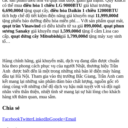
các sản phẩm điều hòa và quạt mát được giảm giá mạnh. Quý khách
có thể mua
điều hòa 1 chiều LG 9000BTU
giá khai trương
6,690,000đ
tặng quạt cây,
điều hòa Daikin 1 chiều 12000BTU
tích hợp chế độ tiết kiệm điện năng giá khuyến mại
11,999,000đ
tặng phiếu bảo dưỡng điều hòa miễn phí… Với sản phẩm quạt mát,
quạt trần Vinawind
có điều khiển từ xa giá
899,000đ
,
quạt phun
sương Sanaky
giá khuyến mại
1,599,000đ
tặng ổ cắm Lioa cao
cấp,
quạt đứng cây Mitsubishi
giá
1,799,000đ
tặng máy xay sinh
tố…
Hàng chính hãng, giá khuyến mãi, dịch vụ đang dần được chuẩn
hóa theo phong cách phục vụ của người Nhật, thương hiệu Trần
Anh được biết đến là một trong những nhà bán lẻ điện máy hàng
đầu tại Hà Nội. Tham gia vào thị trường Bắc Giang, Trần Anh cam
kết mang lại những sản phẩm đảm bảo chất lượng, nguồn gốc rõ
ràng cùng với những chế độ dịch vụ hậu mãi tuyệt vời và đội ngũ
nhân viên thân thiện, nhiệt tình sẽ mang lại sự hài lòng cho khách
hàng tới thăm quan, mua sắm.
Chia sẻ
Facebook
Twitter
LinkedIn
Google+
Email