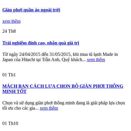
Giàn phơi quần áo ngoài trời
xem thêm
24
Th8
Trải nghiệm đỉnh cao, nhận quà giá trị
Từ ngày 24/04/2015 đến 31/05/2015, khi mua tủ lạnh Made in
Japan của Hitachi tại Trần Anh, Quý khách...
xem thêm
01
Th1
MÁCH BẠN CÁCH LỰA CHỌN BỘ GIÀN PHƠI THÔNG
MINH TỐT
Chọn và sử dụng giàn phơi thông minh đang là giải pháp lựa chọn
tối ưu cho các gia...
xem thêm
01
Th10