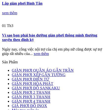
Lắp giàn phơi Bình Tân
xem thêm
01
Th3
Vì sao bạn phải bảo dưỡng giàn phơi thông minh thường
xuyên theo định kỳ
Ngày nay, công việc nội trợ của chị em phụ nữ cũng được sự trợ
giúp rất nhiều của...
xem thêm
Sản Phẩm
GIÀN PHƠI QUẦN ÁO GẮN TRẦN
GIÀN PHƠI XẾP GẮN TƯỜNG
GIÀN PHƠI ĐIỆN TỬ
GIÀN PHƠI HÒA PHÁT
GIÀN PHƠI ĐỒ SANKAKU
GIÀN PHƠI 2 THANH
GIÀN PHƠI 3 THANH
GIÀN PHƠI 4 THANH
GIÁ PHƠI ĐỒ INOX