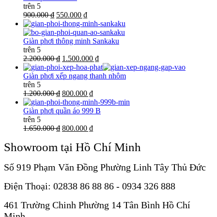
trên 5
900.000 ₫
550.000 ₫
Giàn phơi thông minh Sankaku
trên 5
2.200.000 ₫
1.500.000 ₫
Giàn phơi xếp ngang thanh nhôm
trên 5
1.200.000 ₫
800.000 ₫
Giàn phơi quần áo 999 B
trên 5
1.650.000 ₫
800.000 ₫
Showroom tại Hồ Chí Minh
Số 919 Phạm Văn Đồng Phường Linh Tây Thủ Đức
Điện Thoại: 02838 86 88 86 - 0934 326 888
461 Trường Chinh Phường 14 Tân Bình Hồ Chí
Minh