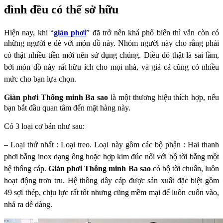
đình đều có thể sở hữu
Hiện nay, khi “
giàn phơi
” đã trở nên khá phổ biến thì vẫn còn có
những người e dè
với món đồ này. Nhóm người này cho rằng phải
có thật nhiều tiền mới nên sử dụng
chúng. Điều đó thật là sai lầm,
bởi món đồ này rất hữu ích cho mọi nhà, và giá cả
cũng có nhiều
mức cho bạn lựa chọn.
Giàn phơi Thông minh Ba sao
là một thương hiệu thích hợp, nếu
bạn bắt đầu
quan tâm đến mặt hàng này.
Có 3 loại cơ bản như sau:
– Loại thứ nhất : Loại treo.
Loại này gồm các bộ phận : Hai thanh
phơi bằng inox dạng ống hoặc hợp kim đúc
nối với bộ tời bằng một
hệ thống cáp.
Giàn phơi Thông minh Ba sao
có bộ tời
chuẩn, luôn
hoạt động trơn tru. Hệ thồng dây cáp được sản xuất đặc biệt gồm
49
sợi thép, chịu lực rất tốt nhưng cũng mềm mại để luôn cuốn vào,
nhả ra dễ dàng.