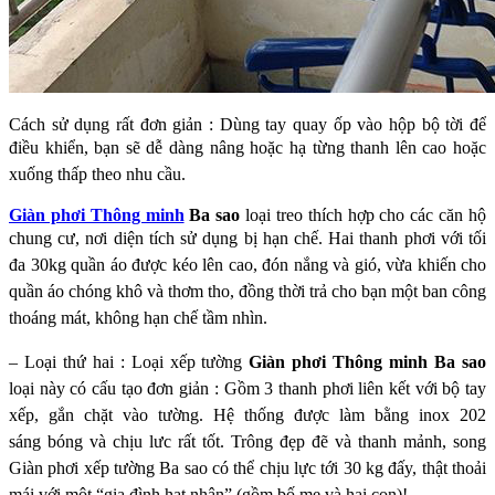
Cách sử dụng rất đơn giản : Dùng tay quay ốp vào hộp bộ tời để
điều khiển, bạn sẽ
dễ dàng nâng hoặc hạ từng thanh lên cao hoặc
xuống thấp theo nhu cầu.
Giàn phơi Thông minh
Ba sao
loại treo thích hợp cho các căn hộ
chung cư, nơi
diện tích sử dụng bị hạn chế. Hai thanh phơi với tối
đa 30kg quần áo được kéo lên
cao, đón nắng và gió, vừa khiến cho
quần áo chóng khô và thơm tho, đồng thời trả
cho bạn một ban công
thoáng mát, không hạn chế tầm nhìn.
– Loại thứ hai : Loại xếp tường
Giàn phơi Thông minh Ba sao
loại này có cấu tạo đơn giản : Gồm 3 thanh phơi
liên kết với bộ tay
xếp, gắn chặt vào tường. Hệ thống được làm bằng inox 202
sáng
bóng và chịu lưc rất tốt. Trông đẹp đẽ và thanh mảnh, song
Giàn phơi xếp tường
Ba sao có thể chịu lực tới 30 kg đấy, thật thoải
mái với một “gia đình hạt nhân”
(gồm bố mẹ và hai con)!