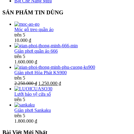
Bạt Che Nắng Mưa
SẢN PHẨM TIN DÙNG
Móc gỗ treo quần áo
trên 5
10.000 ₫
Giàn phơi quần áo 666
trên 5
1.600.000 ₫
Giàn phơi Hòa Phát KS900
trên 5
2.250.000 ₫
1.250.000 ₫
Lưới bảo vệ cửa sổ
trên 5
Giàn phơi Sankaku
trên 5
1.800.000 ₫
Bài Viết Mới Nhất