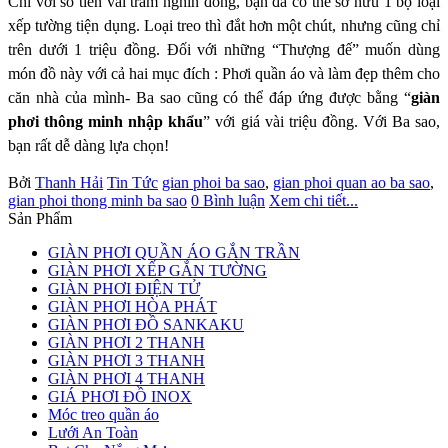
Chỉ với số tiền vài trăm nghìn đồng, bạn đã có thể sở hữu
1 bộ loại
xếp tường tiện dụng. Loại treo thì đắt hơn một chút, nhưng cũng chỉ
trên
dưới 1 triệu đồng. Đối với những “Thượng đế” muốn dùng
món đồ này với cả hai
mục đích : Phơi quần áo và làm đẹp thêm cho
căn nhà của mình- Ba sao cũng có
thể đáp ứng được bằng “
giàn
phơi thông minh nhập khẩu
” với giá vài triệu
đồng. Với Ba sao,
bạn rất dễ dàng lựa chọn!
Bởi
Thanh Hải
Tin Tức
gian phoi ba sao
,
gian phoi quan ao ba sao
,
gian phoi thong minh ba sao
0 Bình luận
Xem chi tiết...
Sản Phẩm
GIÀN PHƠI QUẦN ÁO GẮN TRẦN
GIÀN PHƠI XẾP GẮN TƯỜNG
GIÀN PHƠI ĐIỆN TỬ
GIÀN PHƠI HÒA PHÁT
GIÀN PHƠI ĐỒ SANKAKU
GIÀN PHƠI 2 THANH
GIÀN PHƠI 3 THANH
GIÀN PHƠI 4 THANH
GIÁ PHƠI ĐỒ INOX
Móc treo quần áo
Lưới An Toàn