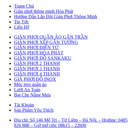
Trang Chủ
Giàn phơi thông minh Hòa Phát
Hướng Dẫn Lắp Đặt Giàn Phơi Thông Minh
Tin Tức
Liên Hệ
GIÀN PHƠI QUẦN ÁO GẮN TRẦN
GIÀN PHƠI XẾP GẮN TƯỜNG
GIÀN PHƠI ĐIỆN TỬ
GIÀN PHƠI HÒA PHÁT
GIÀN PHƠI ĐỒ SANKAKU
GIÀN PHƠI 2 THANH
GIÀN PHƠI 3 THANH
GIÀN PHƠI 4 THANH
GIÁ PHƠI ĐỒ INOX
Móc treo quần áo
Lưới An Toàn
Bạt Che Nắng Mưa
Tài Khoản
Sản Phẩm Yêu Thích
Địa chỉ: Số 146 Mễ Trì – Từ Liêm – Hà Nội. – Hotline: 0485
826 888 – Giờ mở cửa: 08h15 – 22h00