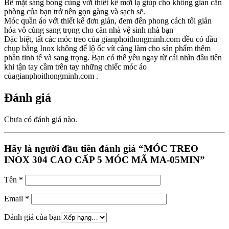
Bề mặt sáng bóng cùng với thiết kế mới lạ giúp cho không gian căn
phòng của bạn trở nên gọn gàng và sạch sẽ.
Móc quần áo với thiết kế đơn giản, đem đến phong cách tối giản
hóa vô cùng sang trọng cho căn nhà vệ sinh nhà bạn
Đặc biệt, tất các móc treo của gianphoithongminh.com đều có đầu
chụp bằng Inox không để lộ ốc vít càng làm cho sản phẩm thêm
phần tinh tế và sang trọng. Bạn có thể yêu ngay từ cái nhìn đầu tiên
khi tận tay cầm trên tay những chiếc móc áo
củagianphoithongminh.com .
Đánh giá
Chưa có đánh giá nào.
Hãy là người đầu tiên đánh giá “MÓC TREO
INOX 304 CAO CẤP 5 MÓC MÃ MA-05MIN”
Tên
*
Email
*
Đánh giá của bạn