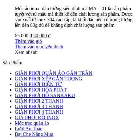
Móc áo inox dán tường siêu dính mã MA – 01 là sản phẩm
tuyệt vời từ mẫu mã thiết kế đến chất lượng sản phẩm. Được
sản xuất từ inox 304 cao cấp, là khối đặc nên có trọng lượng
lên đến 80g đủ để khẳng định chất lượng sản phẩm
65.000 ₫
50.000 ₫
Thêm vào giỏ
Thêm vào mục yêu thích
Xem nhanh
Sản Phẩm
GIÀN PHƠI QUẦN ÁO GẮN TRẦN
GIÀN PHƠI XẾP GẮN TƯỜNG
GIÀN PHƠI ĐIỆN TỬ
GIÀN PHƠI HÒA PHÁT
GIÀN PHƠI ĐỒ SANKAKU
GIÀN PHƠI 2 THANH
GIÀN PHƠI 3 THANH
GIÀN PHƠI 4 THANH
GIÁ PHƠI ĐỒ INOX
Móc treo quần áo
Lưới An Toàn
Bạt Che Nắng Mưa