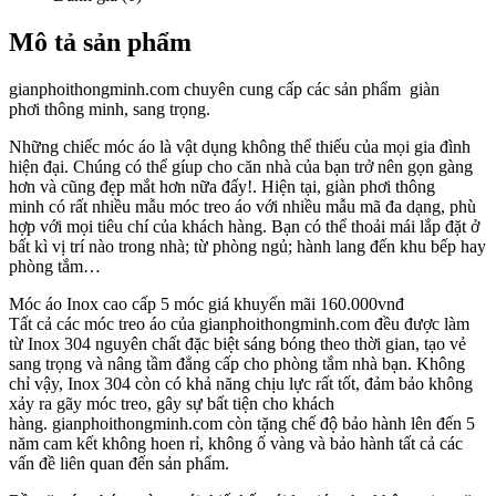
Mô tả sản phẩm
gianphoithongminh.com chuyên cung cấp các sản phẩm giàn
phơi thông minh, sang trọng.
Những chiếc móc áo là vật dụng không thể thiếu của mọi gia đình
hiện đại. Chúng có thể gíup cho căn nhà của bạn trở nên gọn gàng
hơn và cũng đẹp mắt hơn nữa đấy!. Hiện tại, giàn phơi thông
minh có rất nhiều mẫu móc treo áo với nhiều mẫu mã đa dạng, phù
hợp với mọi tiêu chí của khách hàng. Bạn có thể thoải mái lắp đặt ở
bất kì vị trí nào trong nhà; từ phòng ngủ; hành lang đến khu bếp hay
phòng tắm…
Móc áo Inox cao cấp 5 móc giá khuyến mãi 160.000vnđ
Tất cả các móc treo áo của gianphoithongminh.com đều được làm
từ Inox 304 nguyên chất đặc biệt sáng bóng theo thời gian, tạo vẻ
sang trọng và nâng tầm đẳng cấp cho phòng tắm nhà bạn. Không
chỉ vậy, Inox 304 còn có khả năng chịu lực rất tốt, đảm bảo không
xảy ra gãy móc treo, gây sự bất tiện cho khách
hàng. gianphoithongminh.com còn tặng chế độ bảo hành lên đến 5
năm cam kết không hoen rỉ, không ố vàng và bảo hành tất cả các
vấn đề liên quan đến sản phẩm.