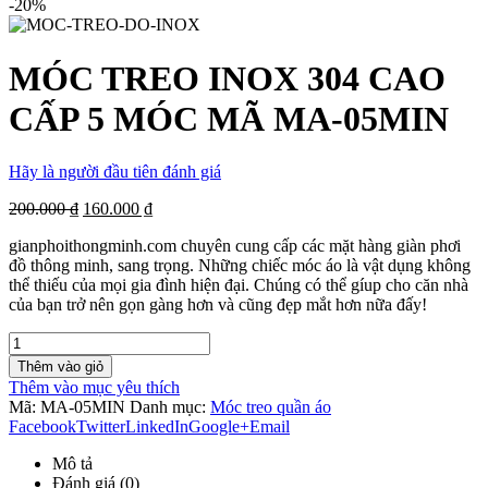
-20%
MÓC TREO INOX 304 CAO
CẤP 5 MÓC MÃ MA-05MIN
Hãy là người đầu tiên đánh giá
200.000 ₫
160.000 ₫
gianphoithongminh.com chuyên cung cấp các mặt hàng giàn phơi
đồ thông minh, sang trọng. Những chiếc móc áo là vật dụng không
thể thiếu của mọi gia đình hiện đại. Chúng có thể gíup cho căn nhà
của bạn trở nên gọn gàng hơn và cũng đẹp mắt hơn nữa đấy!
Thêm vào giỏ
Thêm vào mục yêu thích
Mã:
MA-05MIN
Danh mục:
Móc treo quần áo
Facebook
Twitter
LinkedIn
Google+
Email
Mô tả
Đánh giá (0)