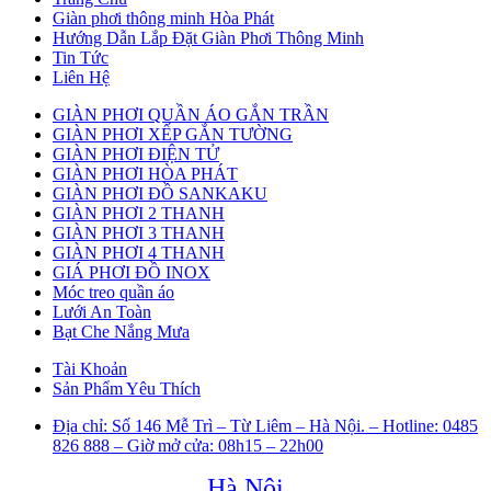
Giàn phơi thông minh Hòa Phát
Hướng Dẫn Lắp Đặt Giàn Phơi Thông Minh
Tin Tức
Liên Hệ
GIÀN PHƠI QUẦN ÁO GẮN TRẦN
GIÀN PHƠI XẾP GẮN TƯỜNG
GIÀN PHƠI ĐIỆN TỬ
GIÀN PHƠI HÒA PHÁT
GIÀN PHƠI ĐỒ SANKAKU
GIÀN PHƠI 2 THANH
GIÀN PHƠI 3 THANH
GIÀN PHƠI 4 THANH
GIÁ PHƠI ĐỒ INOX
Móc treo quần áo
Lưới An Toàn
Bạt Che Nắng Mưa
Tài Khoản
Sản Phẩm Yêu Thích
Địa chỉ: Số 146 Mễ Trì – Từ Liêm – Hà Nội. – Hotline: 0485
826 888 – Giờ mở cửa: 08h15 – 22h00
Hà Nội