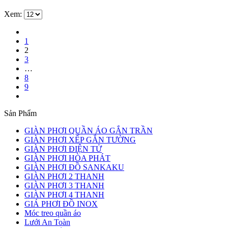
Xem:
1
2
3
…
8
9
Sản Phẩm
GIÀN PHƠI QUẦN ÁO GẮN TRẦN
GIÀN PHƠI XẾP GẮN TƯỜNG
GIÀN PHƠI ĐIỆN TỬ
GIÀN PHƠI HÒA PHÁT
GIÀN PHƠI ĐỒ SANKAKU
GIÀN PHƠI 2 THANH
GIÀN PHƠI 3 THANH
GIÀN PHƠI 4 THANH
GIÁ PHƠI ĐỒ INOX
Móc treo quần áo
Lưới An Toàn