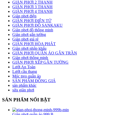
GIÀN PHƠI 2 THANH
GIÀN PHƠI 3 THANH
GIÀN PHƠI 4 THANH
Giàn phơi điện
GIÀN PHƠI ĐIỆN TỬ
GIÀN PHƠI ĐỒ SANKAKU
Giàn phơi đồ thông minh
Giàn phơi gắn tường
Giàn phơi giá rẻ
GIÀN PHƠI HÒA PHÁT
Giàn phơi nhập khẩu
GIÀN PHƠI QUẦN ÁO GẮN TRẦN
Giàn phơi thông minh
GIÀN PHƠI XẾP GẮN TƯỜNG
Lưới An Toàn
Lưới cầu thang
Móc treo quần áo
SẢN PHẨM ĐỒNG GIÁ
sản phẩm khác
sửa giàn phơi
SẢN PHẨM NỔI BẬT
Giàn phơi quần áo 999 B