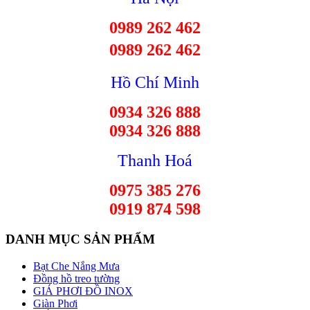
0989 262 462
0989 262 462
Hồ Chí Minh
0934 326 888
0934 326 888
Thanh Hoá
0975 385 276
0919 874 598
DANH MỤC SẢN PHẨM
Bạt Che Nắng Mưa
Đồng hồ treo tường
GIÁ PHƠI ĐỒ INOX
Giàn Phơi