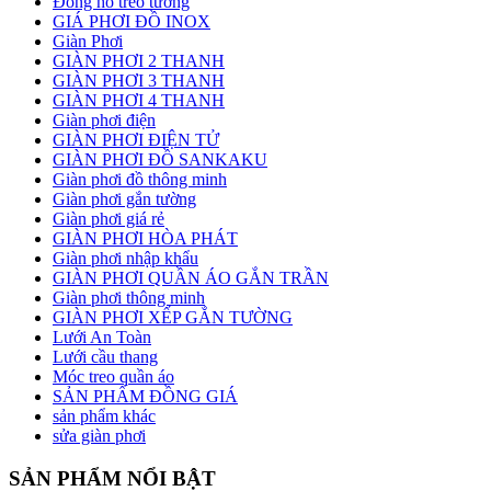
Đồng hồ treo tường
GIÁ PHƠI ĐỒ INOX
Giàn Phơi
GIÀN PHƠI 2 THANH
GIÀN PHƠI 3 THANH
GIÀN PHƠI 4 THANH
Giàn phơi điện
GIÀN PHƠI ĐIỆN TỬ
GIÀN PHƠI ĐỒ SANKAKU
Giàn phơi đồ thông minh
Giàn phơi gắn tường
Giàn phơi giá rẻ
GIÀN PHƠI HÒA PHÁT
Giàn phơi nhập khẩu
GIÀN PHƠI QUẦN ÁO GẮN TRẦN
Giàn phơi thông minh
GIÀN PHƠI XẾP GẮN TƯỜNG
Lưới An Toàn
Lưới cầu thang
Móc treo quần áo
SẢN PHẨM ĐỒNG GIÁ
sản phẩm khác
sửa giàn phơi
SẢN PHẨM NỔI BẬT