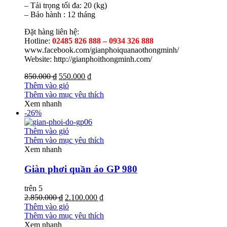
– Tải trọng tối đa: 20 (kg)
– Bảo hành : 12 tháng
Đặt hàng liên hệ:
Hotline:
02485 826 888 – 0934 326 888
www.facebook.com/gianphoiquanaothongminh/
Website: http://gianphoithongminh.com/
850.000 ₫
550.000 ₫
Thêm vào giỏ
Thêm vào mục yêu thích
Xem nhanh
-26%
Thêm vào giỏ
Thêm vào mục yêu thích
Xem nhanh
Giàn phơi quần áo GP 980
trên 5
2.850.000 ₫
2.100.000 ₫
Thêm vào giỏ
Thêm vào mục yêu thích
Xem nhanh