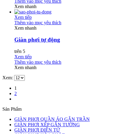
Thêm vào mục yêu thích
Xem nhanh
Xem tiếp
Thêm vào mục yêu thích
Xem nhanh
Giàn phơi tự động
trên 5
Xem tiếp
Thêm vào mục yêu thích
Xem nhanh
Xem:
1
2
Sản Phẩm
GIÀN PHƠI QUẦN ÁO GẮN TRẦN
GIÀN PHƠI XẾP GẮN TƯỜNG
GIÀN PHƠI ĐIỆN TỬ