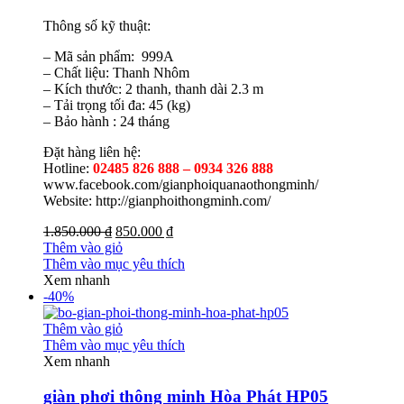
Thông số kỹ thuật:
– Mã sản phẩm: 999A
– Chất liệu: Thanh Nhôm
– Kích thước: 2 thanh, thanh dài 2.3 m
– Tải trọng tối đa: 45 (kg)
– Bảo hành : 24 tháng
Đặt hàng liên hệ:
Hotline:
02485 826 888 – 0934 326 888
www.facebook.com/gianphoiquanaothongminh/
Website: http://gianphoithongminh.com/
1.850.000 ₫
850.000 ₫
Thêm vào giỏ
Thêm vào mục yêu thích
Xem nhanh
-40%
Thêm vào giỏ
Thêm vào mục yêu thích
Xem nhanh
giàn phơi thông minh Hòa Phát HP05