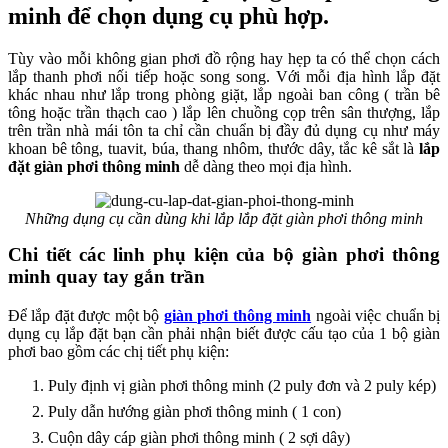
minh để chọn dụng cụ phù hợp.
Tùy vào mỗi không gian phơi đồ rộng hay hẹp ta có thể chọn cách
lắp thanh phơi nối tiếp hoặc song song. Với mỗi địa hình lắp đặt
khác nhau như lắp trong phòng giặt, lắp ngoài ban công ( trần bê
tông hoặc trần thạch cao ) lắp lên chuồng cọp trên sân thượng, lắp
trên trần nhà mái tôn ta chỉ cần chuẩn bị đầy đủ dụng cụ như máy
khoan bê tông, tuavit, búa, thang nhôm, thước dây, tắc kê sắt là
lắp
đặt giàn phơi thông minh
dễ dàng theo mọi địa hình.
Những dụng cụ cần dùng khi lắp lắp đặt giàn phơi thông minh
Chi tiết các linh phụ kiện của bộ giàn ph
ơi thông
minh quay tay gắn trần
Để lắp đặt được một bộ
giàn phơi thông minh
ngoài việc chuẩn bị
dụng cụ lắp đặt bạn cần phải nhận biết được cấu tạo của 1 bộ giàn
phơi bao gồm các chị tiết phụ kiện:
Puly định vị giàn phơi thông minh (2 puly đơn và 2 puly kép)
Puly dẫn hướng giàn phơi thông minh ( 1 con)
Cuộn dây cáp giàn phơi thông minh ( 2 sợi dây)