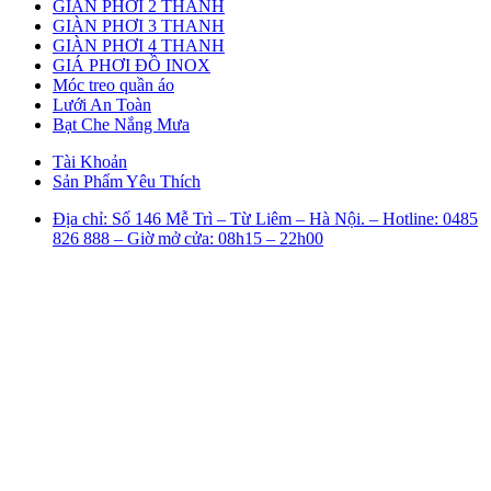
GIÀN PHƠI 2 THANH
GIÀN PHƠI 3 THANH
GIÀN PHƠI 4 THANH
GIÁ PHƠI ĐỒ INOX
Móc treo quần áo
Lưới An Toàn
Bạt Che Nắng Mưa
Tài Khoản
Sản Phẩm Yêu Thích
Địa chỉ: Số 146 Mễ Trì – Từ Liêm – Hà Nội. – Hotline: 0485
826 888 – Giờ mở cửa: 08h15 – 22h00