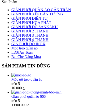
Sản Phẩm
GIÀN PHƠI QUẦN ÁO GẮN TRẦN
GIÀN PHƠI XẾP GẮN TƯỜNG
GIÀN PHƠI ĐIỆN TỬ
GIÀN PHƠI HÒA PHÁT
GIÀN PHƠI ĐỒ SANKAKU
GIÀN PHƠI 2 THANH
GIÀN PHƠI 3 THANH
GIÀN PHƠI 4 THANH
GIÁ PHƠI ĐỒ INOX
Móc treo quần áo
Lưới An Toàn
Bạt Che Nắng Mưa
SẢN PHẨM TIN DÙNG
Móc gỗ treo quần áo
trên 5
10.000 ₫
Giàn phơi quần áo 666
trên 5
1.600.000 ₫