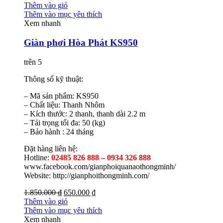
Thêm vào giỏ
Thêm vào mục yêu thích
Xem nhanh
Giàn phơi Hòa Phát KS950
trên 5
Thông số kỹ thuật:
– Mã sản phẩm: KS950
– Chất liệu: Thanh Nhôm
– Kích thước: 2 thanh, thanh dài 2.2 m
– Tải trọng tối đa: 50 (kg)
– Bảo hành : 24 tháng
Đặt hàng liên hệ:
Hotline:
02485 826 888 – 0934 326 888
www.facebook.com/gianphoiquanaothongminh/
Website: http://gianphoithongminh.com/
1.850.000 ₫
650.000 ₫
Thêm vào giỏ
Thêm vào mục yêu thích
Xem nhanh