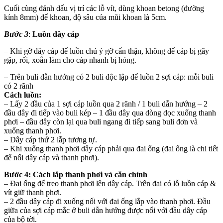
Cuối cùng đánh dấu vị trí các lỗ vít, dùng khoan betong (đường
kính 8mm) để khoan, độ sâu của mũi khoan là 5cm.
Bước 3
:
Luồn dây cáp
– Khi gỡ dây cáp để luồn chú ý gỡ cẩn thận, không để cáp bị gãy
gập, rối, xoắn làm cho cáp nhanh bị hỏng.
– Trên buli dẫn hướng có 2 buli độc lập để luồn 2 sợi cáp: mỗi buli
có 2 rãnh
Cách luồn:
– Lấy 2 đầu của 1 sợi cáp luồn qua 2 rãnh / 1 buli dẫn hướng – 2
đầu dây đi tiếp vào buli kép – 1 đầu dây qua dòng dọc xuống thanh
phơi – đầu dây còn lại qua buli ngang đi tiếp sang buli đơn và
xuống thanh phơi.
– Dây cáp thứ 2 lắp tương tự.
– Khi xuống thanh phơi dây cáp phải qua đai ống (đai ống là chi tiết
để nối dây cáp và thanh phơi).
Bước 4: Cách lắp thanh phơi và căn chỉnh
– Đai ống để treo thanh phơi lên dây cáp. Trên đai có lỗ luồn cáp &
vít giữ thanh phơi.
– 2 đầu dây cáp đi xuống nối với đai ống lắp vào thanh phơi. Đầu
giữa của sợi cáp mắc ở buli dẫn hướng được nối với đầu dây cáp
của bộ tời.