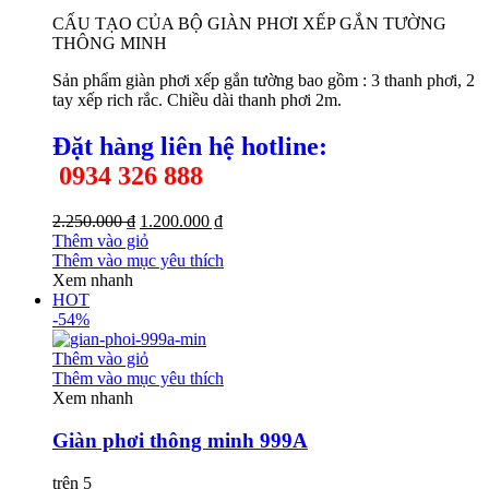
CẤU TẠO CỦA BỘ GIÀN PHƠI XẾP GẮN TƯỜNG
THÔNG MINH
Sản phẩm giàn phơi xếp gắn tường bao gồm : 3 thanh phơi, 2
tay xếp rich rắc. Chiều dài thanh phơi 2m.
Đặt hàng liên hệ h
otline:
0934 326 888
2.250.000 ₫
1.200.000 ₫
Thêm vào giỏ
Thêm vào mục yêu thích
Xem nhanh
HOT
-54%
Thêm vào giỏ
Thêm vào mục yêu thích
Xem nhanh
Giàn phơi thông minh 999A
trên 5