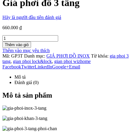
Giá phơi đồ 3 tầng
Hãy là người đầu tiên đánh giá
660.000 ₫
Thêm vào giỏ
Thêm vào mục yêu thích
Mã:
GP3T
Danh mục:
GIÁ PHƠI ĐỒ INOX
Từ khóa:
gia phoi 3
tang
,
gian phoi lock&lock
,
gian phoi wizhome
Facebook
Twitter
LinkedIn
Google+
Email
Mô tả
Đánh giá (0)
Mô tả sản phẩm