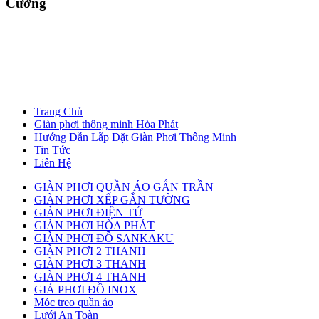
Cường
Trang Chủ
Giàn phơi thông minh Hòa Phát
Hướng Dẫn Lắp Đặt Giàn Phơi Thông Minh
Tin Tức
Liên Hệ
GIÀN PHƠI QUẦN ÁO GẮN TRẦN
GIÀN PHƠI XẾP GẮN TƯỜNG
GIÀN PHƠI ĐIỆN TỬ
GIÀN PHƠI HÒA PHÁT
GIÀN PHƠI ĐỒ SANKAKU
GIÀN PHƠI 2 THANH
GIÀN PHƠI 3 THANH
GIÀN PHƠI 4 THANH
GIÁ PHƠI ĐỒ INOX
Móc treo quần áo
Lưới An Toàn